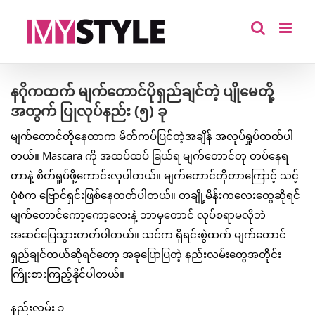
Skip
to
content
နဂိုကထက် မျက်တောင်ပိုရှည်ချင်တဲ့ ပျိုမေတို့
အတွက် ပြုလုပ်နည်း (၅) ခု
မျက်တောင်တိုနေတာက မိတ်ကပ်ပြင်တဲ့အချိန် အလုပ်ရှုပ်တတ်ပါ
တယ်။ Mascara ကို အထပ်ထပ် ခြယ်ရ မျက်တောင်တု တပ်နေရ
တာနဲ့ စိတ်ရှုပ်ဖို့ကောင်းလှပါတယ်။ မျက်တောင်တိုတာကြောင့် သင့်
ပုံစံက ဗြောင်ရှင်းဖြစ်နေတတ်ပါတယ်။ တချို့မိန်းကလေးတွေဆိုရင်
မျက်တောင်ကော့ကော့လေးနဲ့ ဘာမှတောင် လုပ်စရာမလိုဘဲ
အဆင်ပြေသွားတတ်ပါတယ်။ သင်က ရှိရင်းစွဲထက် မျက်တောင်
ရှည်ချင်တယ်ဆိုရင်တော့ အခုပြောပြတဲ့ နည်းလမ်းတွေအတိုင်း
ကြိုးစားကြည့်နိုင်ပါတယ်။
နည်းလမ်း ၁