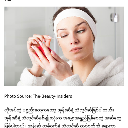
Photo Source: The-Beauty-Insiders
လိုအပ်တဲ့ ပစ္စည်းတွေကတော့ အုန်းဆီနဲ့ သံလွင်ဆီဖြစ်ပါတယ်။
အုန်းဆီနဲ့ သံလွင်ဆီနှစ်မျိုးလုံးက အမွှေးအရှည်မြန်စေတဲ့ အဆီတွေ
ဖြစ်ပါတယ်။ အုန်းဆီ တစ်ဝက်နဲ့ သံလွင်ဆီ တစ်ဝက်ကို ရောကာ