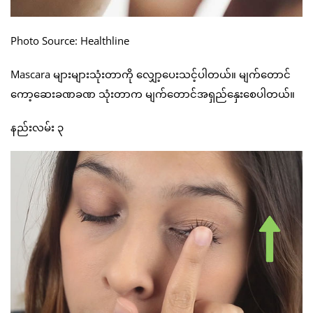
Photo Source: Healthline
Mascara များများသုံးတာကို လျှော့ပေးသင့်ပါတယ်။ မျက်တောင်
ကော့ဆေးခဏခဏ သုံးတာက မျက်တောင်အရှည်နှေးစေပါတယ်။
နည်းလမ်း ၃