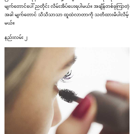
မျက်တောင်ပေါ် ညတိုင်း လိမ်းအိပ်ပေးရပါမယ်။ အချိန်တစ်ခုကြာတဲ့
အခါ မျက်တောင် သိသိသာသာ ထူထဲလာတာကို သတိထားမိပါလိမ့်
မယ်။
နည်းလမ်း ၂