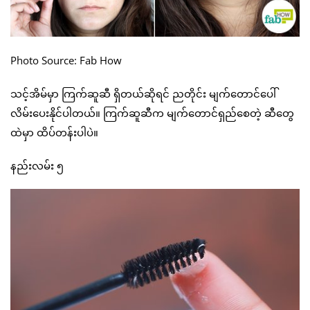
Photo Source: Fab How
သင့်အိမ်မှာ ကြက်ဆူဆီ ရှိတယ်ဆိုရင် ညတိုင်း မျက်တောင်ပေါ်
လိမ်းပေးနိုင်ပါတယ်။ ကြက်ဆူဆီက မျက်တောင်ရှည်စေတဲ့ ဆီတွေ
ထဲမှာ ထိပ်တန်းပါပဲ။
နည်းလမ်း ၅