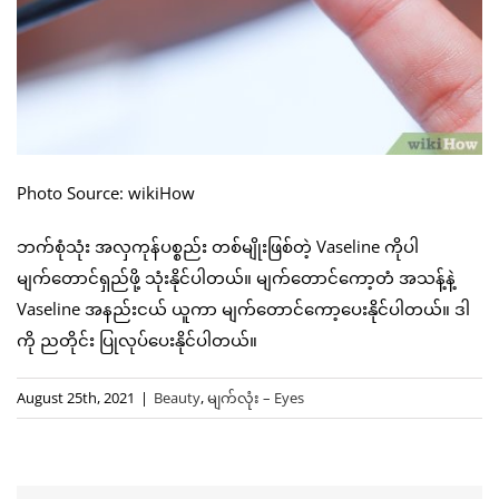
Photo Source: wikiHow
ဘက်စုံသုံး အလှကုန်ပစ္စည်း တစ်မျိုးဖြစ်တဲ့ Vaseline ကိုပါ
မျက်တောင်ရှည်ဖို့ သုံးနိုင်ပါတယ်။ မျက်တောင်ကော့တံ အသန့်နဲ့
Vaseline အနည်းငယ် ယူကာ မျက်တောင်ကော့ပေးနိုင်ပါတယ်။ ဒါ
ကို ညတိုင်း ပြုလုပ်ပေးနိုင်ပါတယ်။
August 25th, 2021
|
Beauty
,
မျက်လုံး – Eyes