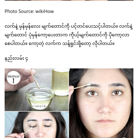
Photo Source: wikiHow
လက်နဲ့ မှန်မှန်လေး မျက်တောင်ကို ပင့်တင်ပေးသင့်ပါတယ်။ လက်နဲ့
မျက်တောင် ပုံမှန်ကော့ပေးတာက ကိုယ့်မျက်တောင်ကို ပိုကော့လာ
စေပါတယ်။ ကော့တဲ့ လက်က သန့်ရှင်းဖို့တော့ လိုပါတယ်။
နည်းလမ်း ၄