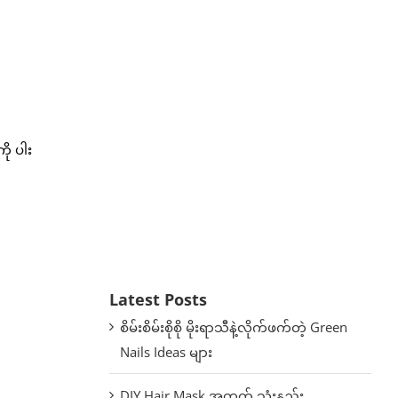
ို ပါး
Latest Posts
စိမ်းစိမ်းစိုစို မိုးရာသီနဲ့လိုက်ဖက်တဲ့ Green
Nails Ideas များ
DIY Hair Mask အတွက် သုံးနည်း