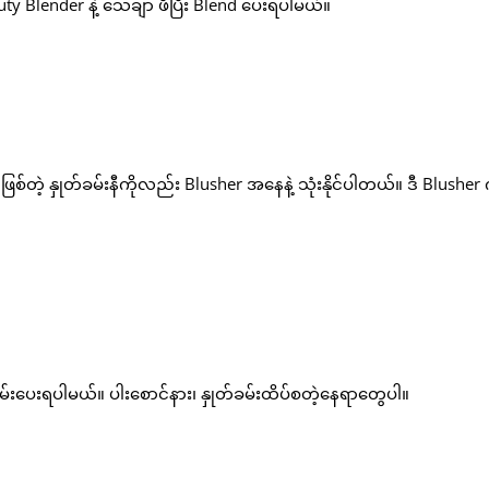
ty Blender နဲ့ သေချာ ဖိပြီး Blend ပေးရပါမယ်။
ြစ်တဲ့ နှုတ်ခမ်းနီကိုလည်း Blusher အနေနဲ့ သုံးနိုင်ပါတယ်။ ဒီ Blusher က
 လိမ်းပေးရပါမယ်။ ပါးစောင်နား၊ နှုတ်ခမ်းထိပ်စတဲ့နေရာတွေပါ။