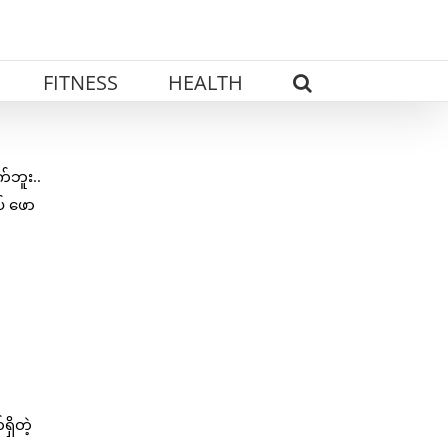
FITNESS
HEALTH
်ဘူး..
် ဖော
ှိတဲ့