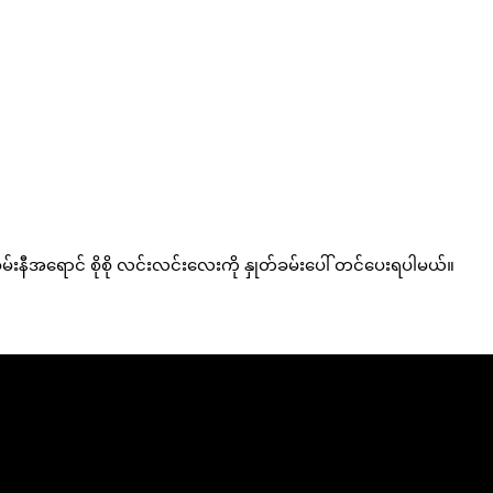
ခမ်းနီအရောင် စိုစို လင်းလင်းလေးကို နှုတ်ခမ်းပေါ် တင်ပေးရပါမယ်။