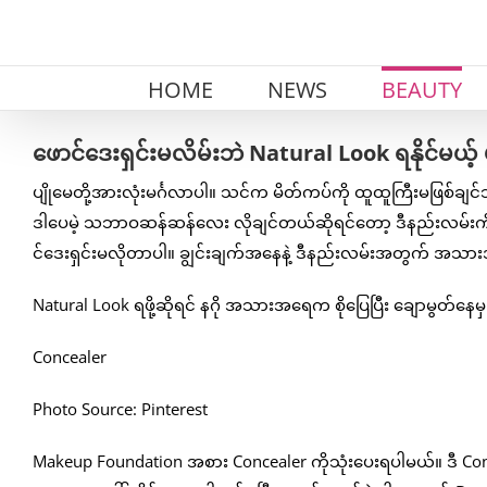
Skip
to
content
HOME
NEWS
BEAUTY
ဖောင်ဒေးရှင်းမလိမ်းဘဲ Natural Look ရနိုင်မယ့်
ပျိုမေတို့အားလုံးမင်္ဂလာပါ။ သင်က မိတ်ကပ်ကို ထူထူကြီးမဖြစ်ချ
ဒါပေမဲ့ သဘာဝဆန်ဆန်လေး လိုချင်တယ်ဆိုရင်တော့ ဒီနည်းလမ်းကို 
င်ဒေးရှင်းမလိုတာပါ။ ချွင်းချက်အနေနဲ့ ဒီနည်းလမ်းအတွက် အသာ
Natural Look ရဖို့ဆိုရင် နဂို အသားအရေက စိုပြေပြီး ချောမွတ်နေမ
Concealer
Photo Source: Pinterest
Makeup Foundation အစား Concealer ကိုသုံးပေးရပါမယ်။ ဒီ Conc