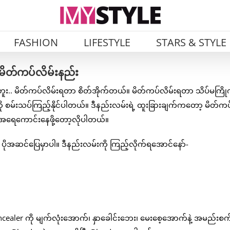
FASHION
LIFESTYLE
STARS & STYLE
 မိတ်ကပ်လိမ်းနည်း
င်ဘူး.. မိတ်ကပ်လိမ်းရတာ စိတ်အိုက်တယ်။ မိတ်ကပ်လိမ်းရတာ သိပ်မကြိုက
စမ်းသပ်ကြည့်နိုင်ပါတယ်။ ဒီနည်းလမ်းရဲ့ ထူးခြားချက်ကတော့ မိတ်ကပ
းအရေကောင်းနေဖို့တော့လိုပါတယ်။
ှ ပိုအဆင်ပြေမှာပါ။ ဒီနည်းလမ်းကို ကြည့်လိုက်ရအောင်နော်-
ealer ကို မျက်လုံးအောက်၊ နှာခေါင်းဘေး၊ မေးစေ့အောက်နဲ့ အမည်းစက်ရ