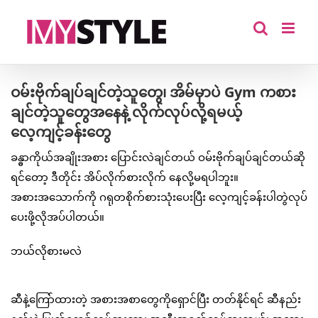
Skip
to
content
ဝမ်းဗိုက်ချပ်ချင်တဲ့သူတွေ၊ အိမ်မှာပဲ Gym ကစား
ချင်တဲ့သူတွေအနေနဲ့ လိုက်လုပ်လို့ရမယ့်
လေ့ကျင့်ခန်းတွေ
ခန္ဓာကိုယ်အချိုးအစား ပြောင်းလဲချင်တယ် ဝမ်းဗိုက်ချပ်ချင်တယ်ဆို
ရင်တော့ ဒီတိုင်း အိပ်လိုက်စားလိုက် နေလို့မရပါဘူး။
အစားအသောက်ကို ဂရုတစိုက်စားသုံးပေးပြီး လေ့ကျင့်ခန်းပါတွဲလုပ်
ပေးဖို့လိုအပ်ပါတယ်။
ဘယ်လိုစားမလဲ
ဆီနဲ့ကြော်ထားတဲ့ အစားအစာတွေကိုရှောင်ပြီး တတ်နိုင်ရင် ဆီနည်း