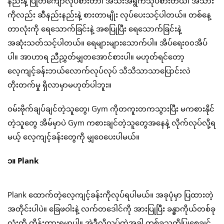
နည်းနဲ့ ပြုတ်ကျော်လုပ်စားတာ၊ အသီးအရွက်သုပ်စားတယ်၊ အသား
ကိုလည်း ဆီနည်းနည်းနဲ့ စားတာမျိုး လုပ်ပေးသင့်ပါတယ်။ တစ်နေ့
တာလုံးကို ရေသောက်ခြင်းနဲ့ အစပြုပြီး ရေသောက်ခြင်းနဲ့
အဆုံးသတ်သင့်ပါတယ်။ ရေများများသောက်ပါ။ အိပ်ရေး၀၀အိပ်
ပါ။ အာဟာရ ညီညွှတ်မျှတအောင်စားပါ။ မဟုတ်ရင်တော့
လေ့ကျင့်ခန်းဘယ်လောက်လုပ်လုပ် သိသိသာသာပြောင်းလဲ
တိုးတက်မှု ရှိလာမှာမဟုတ်ပါဘူး။
ဝမ်းဗိုက်ချပ်ချင်တဲ့သူတွေ၊ Gym ကိုတကူးတကသွားပြီး မကစားနိုင်
တဲ့သူတွေ အိမ်မှာပဲ Gym ကစားချင်တဲ့သူတွေအနေနဲ့ လိုက်လုပ်လို့ရ
မယ့် လေ့ကျင့်ခန်းတွေကို မျှဝေပေးပါမယ်။
၁။ Plank
Plank ထောက်တဲ့လေ့ကျင့်ခန်းကိုလုပ်ရပါမယ်။ အခုပုံမှာ ပြထားတဲ့
အတိုင်းပါပဲ။ ခြေဖဝါးနဲ့ လက်တဒေါင်ကို အားပြုပြီး ခန္ဓာကိုယ်တစ်ခု
လုံးကို ထိန်းထားရမှာပါ။ အဲဒီလိုလုပ်တဲ့အခါ တစ်ခုသတိပြုစေချင်