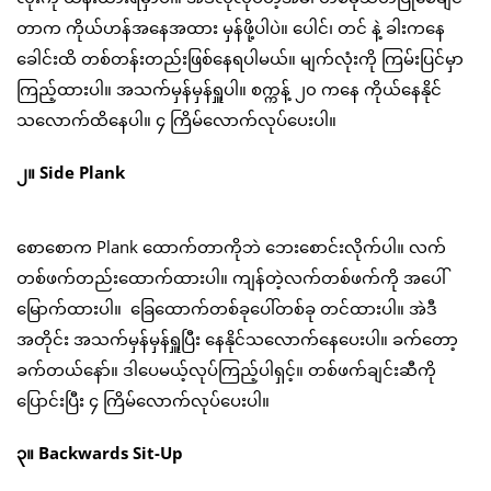
တာက ကိုယ်ဟန်အနေအထား မှန်ဖို့ပါပဲ။ ပေါင်၊ တင် နဲ့ ခါးကနေ
ခေါင်းထိ တစ်တန်းတည်းဖြစ်နေရပါမယ်။ မျက်လုံးကို ကြမ်းပြင်မှာ
ကြည့်ထားပါ။ အသက်မှန်မှန်ရှူပါ။ စက္ကန့် ၂၀ ကနေ ကိုယ်နေနိုင်
သလောက်ထိနေပါ။ ၄ ကြိမ်လောက်လုပ်ပေးပါ။
၂။ Side Plank
စောစောက Plank ထောက်တာကိုဘဲ ဘေးစောင်းလိုက်ပါ။ လက်
တစ်ဖက်တည်းထောက်ထားပါ။ ကျန်တဲ့လက်တစ်ဖက်ကို အပေါ်
မြောက်ထားပါ။ ခြေထောက်တစ်ခုပေါ်တစ်ခု တင်ထားပါ။ အဲဒီ
အတိုင်း အသက်မှန်မှန်ရှူပြီး နေနိုင်သလောက်နေပေးပါ။ ခက်တော့
ခက်တယ်နော်။ ဒါပေမယ့်လုပ်ကြည့်ပါရှင့်။ တစ်ဖက်ချင်းဆီကို
ပြောင်းပြီး ၄ ကြိမ်လောက်လုပ်ပေးပါ။
၃။ Backwards Sit-Up