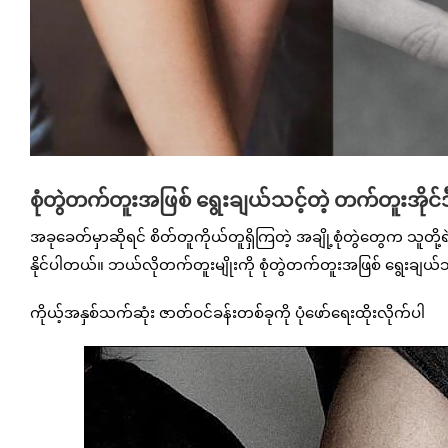
စုံတွဲတက်တူးအဖြစ် ရွေးချယ်သင့်တဲ့ တက်တူးအိုင်ဒီ
အခုခေတ်မှာဆိုရင် စိတ်တူကိုယ်တူရှိကြတဲ့ အချို့စုံတွဲတွေက သူတို့
နိုင်ပါတယ်။ ဘယ်လိုတက်တူးမျိုးကို စုံတွဲတက်တူးအဖြစ် ရွေးချ
ကိုယ့်အနှစ်သက်ဆုံး ဇာတ်ဝင်ခန်းတစ်ခုကို ပုံဖော်ရေးထိုးလိုက်ပါ