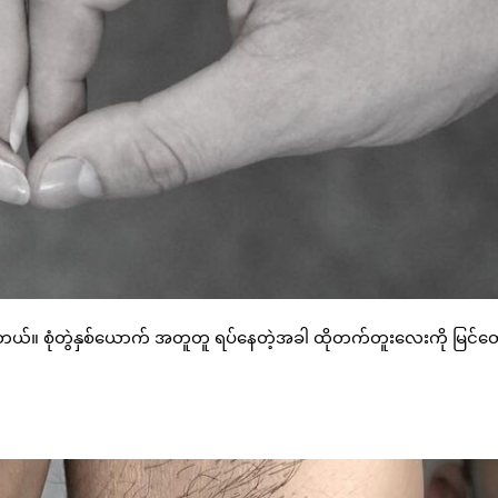
ဖြစ်ပါတယ်။ စုံတွဲနှစ်ယောက် အတူတူ ရပ်နေတဲ့အခါ ထိုတက်တူးလေးကို မြင်တွ