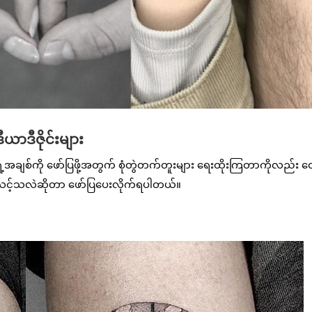
ယာဒီဇိုင်းများ
ရဲ့အချစ်ကို ဖော်ပြဖို့အတွက် စုံတွဲတက်တူးများ ရေးထိုးကြတာကိုလည်း တွ
ယ်သင့်သလဲဆိုတာ ဖော်ပြပေးလိုက်ရပါတယ်။