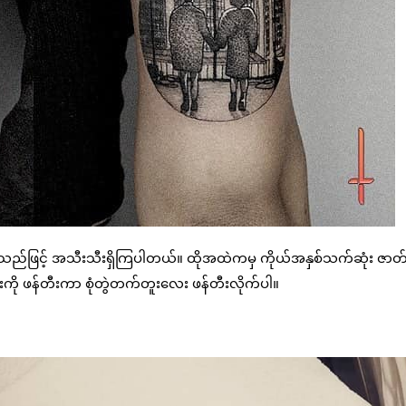
မ်းတွဲ စသည်ဖြင့် အသီးသီးရှိကြပါတယ်။ ထိုအထဲကမှ ကိုယ်အနှစ်သက်ဆုံး ဇာတ
ေးကို ဖန်တီးကာ စုံတွဲတက်တူးလေး ဖန်တီးလိုက်ပါ။