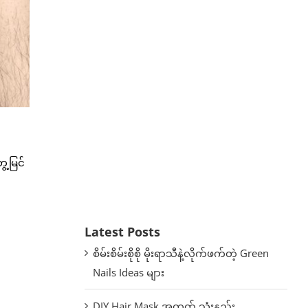
ေ့မြင်
Latest Posts
စိမ်းစိမ်းစိုစို မိုးရာသီနဲ့လိုက်ဖက်တဲ့ Green
Nails Ideas များ
DIY Hair Mask အတွက် သုံးနည်း