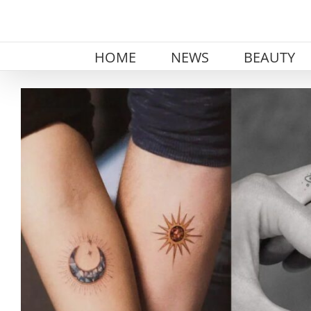
Skip
to
content
HOME
NEWS
BEAUTY
View
Larger
Image