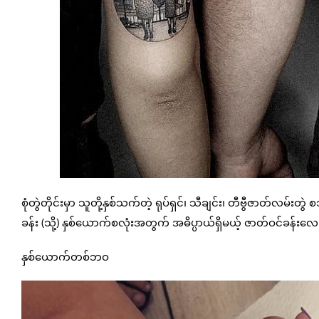
စုံတွဲတိုင်းမှာ သူတို့နှစ်သက်တဲ့ ရုပ်ရှင်၊ သီချင်း၊ တီဗွီဇာတ်လ
ခန်း (သို့) နှစ်ယောက်စလုံးအတွက် အဓိပ္ပာယ်ရှိမယ့် ဇာတ်ဝင်ခန်းလ
နှစ်ယောက်တစ်ဘဝ