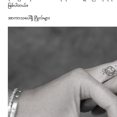
ဖြစ်ပါတယ်။
အာကာသပေါ်ရှိ ဂြိုလ်များ