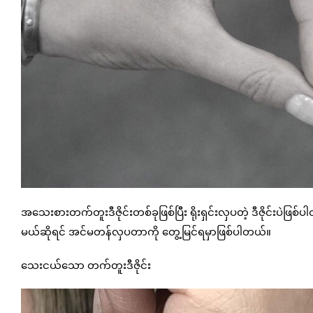
အသေးစားတက်တူးဒီဇိုင်းတစ်ခုဖြစ်ပြီး ရိုးရှင်းလှပတဲ့ ဒီဇိုင်းပဲ
မယ်ဆိုရင် အင်မတန်လှပတာကို တွေ့မြင်ရမှာဖြစ်ပါတယ်။
သေးငယ်သော တက်တူးဒီဇိုင်း