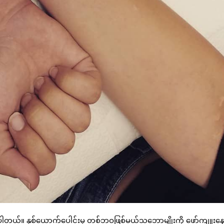
ုင်ပါတယ်။ နှစ်ယောက်ပေါင်းမှ တစ်ဘဝဖြစ်မယ့်သဘောမျိုးကို ဖော်ကျူး