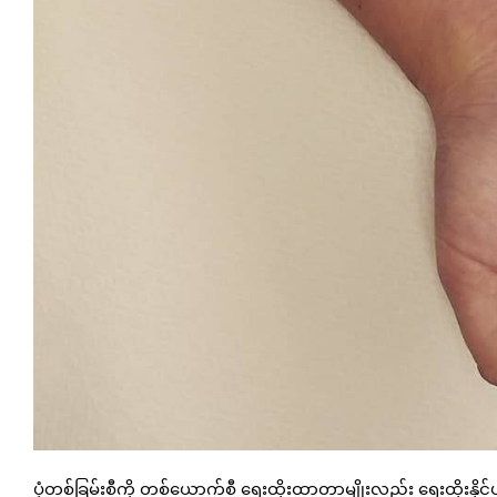
ပုံတစ်ခြမ်းစီကို တစ်ယောက်စီ ရေးထိုးထာတာမျိုးလည်း ရေးထိုးနိ