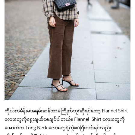
ကိုယ်ကမိန်းမအရမ်းဆန်တာမကြိုက်ဘူးဆိုရင်တော့ Flannel Shirt
လေးတွေကိုရွေးချယ်စေချင်ပါတယ်။ Flannel Shirt လေးတွေကို
အောက်က Long Neck လေးတွေနဲ့တွဲစပ်ပြီးဝတ်ရင်လည်း