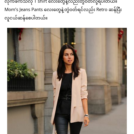
လိုက်ဖက်သလို T shirt လေးတွေနဲ့လည်းတွဲဝတ်လို့ရပါတယ်။
Mom’s Jeans Pants လေးတွေနဲ့တွဲဝတ်ရင်လည်း Retro ဆန်ပြီး
လူငယ်ဆန်စေပါတယ်။