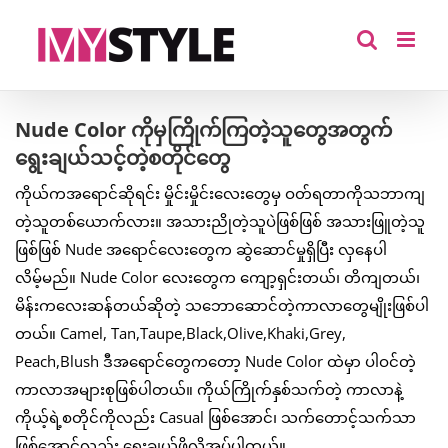
Skip
to
content
Nude Color ကိုမှကြိုက်ကြတဲ့သူတွေအတွက်
ရွေးချယ်သင့်တဲ့စတိုင်တွေ
ကိုယ်ကအရောင်ဆိုရင်း မှိုင်းမှိုင်းလေးတွေမှ ဝတ်ရတာကိုသဘာကျ
တဲ့သူတစ်ယောက်လား။ အသားညိုတဲ့သူပဲဖြစ်ဖြစ် အသားဖြူတဲ့သူ
ဖြစ်ဖြစ် Nude အရောင်လေးတွေက ဆွဲဆောင်မှုရှိပြီး လှနေပါ
လိမ့်မည်။ Nude Color လေးတွေက ကျော့ရှင်းတယ်၊ တိကျတယ်၊
မိန်းကလေးဆန်တယ်ဆိုတဲ့ သဘောဆောင်တဲ့ကာလာတွေမျိုးဖြစ်ပါ
တယ်။ Camel, Tan,Taupe,Black,Olive,Khaki,Grey,
Peach,Blush ဒီအရောင်တွေကတော့ Nude Color ထဲမှာ ပါဝင်တဲ့
ကာလာအများစုဖြစ်ပါတယ်။ ကိုယ်ကြိုက်နှစ်သက်တဲ့ ကာလာနဲ့
ကိုယ့်ရဲ့စတိုင်ကိုလည်း Casual ဖြစ်အောင်၊ သက်တောင့်သက်သာ
ဖြစ်အောင်လည်း ရွေးချယ်ဖို့လိုအပ်ပါတယ်။