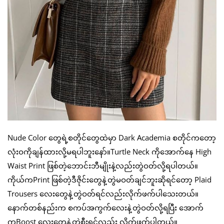
Nude Color တွေရဲ့စတိုင်တွေထဲမှာ Dark Academia စတိုင်ကတော့
လုံးဝကိုချန်ထားလို့မရပါဘူးနော်။Turtle Neck ကိုအောက်နေ High
Waist Print ဖြစ်တဲ့ဘောင်းဘီမျိုးနဲ့လည်းတွဲဝတ်လို့ရပါတယ်။
ကိုယ်ကPrint ဖြစ်တဲ့ဒီဇိုင်းတွေနဲ့တွဲမဝတ်ချင်ဘူးဆိုရင်တော့ Plaid
Trousers လေးတွေနဲ့တွဲဝတ်ရင်လည်းလိုက်ဖက်ပါသေးတယ်။
နောက်တစ်နည်းက စကပ်အကွက်လေးနဲ့တွဲဝတ်လို့ရပြီး အောက်
ကBoost လေးတွေနဲ့တွဲစီးရင်လည်း လိုက်ဖက်ပါတယ်။