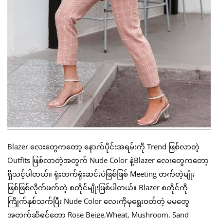
Blazer လေးတွေကတော့ နောက်ပိုင်းအရမ်းကို Trend ဖြစ်လာတဲ့
Outfits ဖြစ်လာတဲ့အတွက် Nude Color နဲ့Blazer လေးတွေကတော့
ရှိသင့်ပါတယ်။ ရုံးတက်ရုံးဆင်းပဲဖြစ်ဖြစ် Meeting တက်တဲ့မျိုး
ဖြစ်ဖြစ်လိုက်ဖက်တဲ့ စတိုင်မျိုးဖြစ်ပါတယ်။ Blazer စတိုင်ကို
ကြိုက်နှစ်သက်ပြီး Nude Color လေးကိုမှရွေးဝတ်တဲ့ မမတွေ
အတွက်ဆိုရင်တော့ Rose Beige,Wheat, Mushroom, Sand