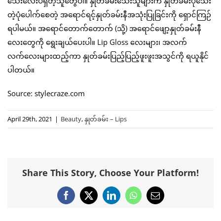
သေးလေးပဲရှိတဲ့သူတွေပါ။ နှုတ်ခမ်းသေးသူများက နှုတ်ခမ်းပိုသေး
တဲ့ပုံပေါက်စေတဲ့ အရောင်ရင့်နှုတ်ခမ်းနီအသုံးပြုခြင်းကို ရှောင်ကြဉ်
ရပါမယ်။ အရောင်တောက်တောက် (သို့) အရောင်ဖျော့နှုတ်ခမ်းနီ
လေးတွေကို ရွေးချယ်ပေးပါ။ Lip Gloss လေးများ၊ အလက်
လက်လေးများထည့်ကာ နှုတ်ခမ်းပြည့်ပြည့်ဖူးဖူးအသွင်ကို ရယူနိုင်
ပါတယ်။
Source: stylecraze.com
April 29th, 2021
|
Beauty
,
နှုတ်ခမ်း – Lips
Share This Story, Choose Your Platform!
Facebook
X
LinkedIn
WhatsApp
Email