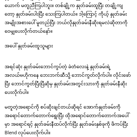
ယောက် မတူညီကြပါဘူး။ တစ်ချို့က နှုတ်ခမ်းထူပြီး တချို့ကျ
တော့ နှုတ်ခမ်းပါးပြီး သေးကြပါတယ်။ ဒါ့ကြောင့် ကိုယ့် နှုတ်ခမ်း
အမျိုးအစားပေါ် မူတည်ပြီး ဘယ်လိုနှုတ်ခမ်းနီဆိုးရမလဲဆိုတာကို
ဝေမျှပေးလိုက်တယ်နော်။
အပေါ် နှုတ်ခမ်းထူသူများ
အရင်ဆုံး နှုတ်ခမ်းဘောင်ကွပ်တဲ့ ခဲတံလေးနဲ့ နှုတ်ခမ်းရဲ့
အလယ်ဗဟိုကနေ ဘေးဘက်ဆီသို့ ဘောင်ကွတ်လိုက်ပါ။ လိုင်းဖော်
ပြီး ဘောင်ကွတ်ပြီးပြီဆိုမှ နှုတ်ခမ်းအတွင်းသားကို နှုတ်ခမ်းနီဆိုး
ပေးလိုက်ပါ။
မတူတဲ့အရောင်ကို စပ်ဆိုးချင်တယ်ဆိုရင် အောက်နှုတ်ခမ်းကို
အရောင်တောက်တောက်ရွေးပြီး ထိုအရောင်တောက်တောက်အပေါ်
မှာ အရောင်ရင့် နှုတ်ခမ်းနီထပ်လိုက်ပြီး နှုတ်ခမ်းနှစ်ခုကို ဖိကပ်ပြီး
Blend လုပ်ပေးလိုက်ပါ။