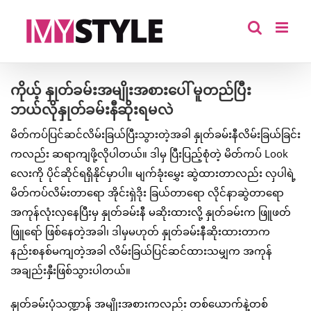
Skip
to
content
ကိုယ့် နှုတ်ခမ်းအမျိုးအစားပေါ် မူတည်ပြီး
ဘယ်လိုနှုတ်ခမ်းနီဆိုးရမလဲ
မိတ်ကပ်ပြင်ဆင်လိမ်းခြယ်ပြီးသွားတဲ့အခါ နှုတ်ခမ်းနီလိမ်းခြယ်ခြင်း
ကလည်း ဆရာကျဖို့လိုပါတယ်။ ဒါမှ ပြီးပြည့်စုံတဲ့ မိတ်ကပ် Look
လေးကို ပိုင်ဆိုင်ရရှိနိုင်မှာပါ။ မျက်ခုံးမွှေး ဆွဲထားတာလည်း လှပါရဲ့
မိတ်ကပ်လိမ်းတာရော အိုင်းရှဲဒိုး ခြယ်တာရော လိုင်နာဆွဲတာရော
အကုန်လုံးလှနေပြီးမှ နှုတ်ခမ်းနီ မဆိုးထားလို့ နှုတ်ခမ်းက ဖြူဖတ်
ဖြူရော် ဖြစ်နေတဲ့အခါ၊ ဒါမှမဟုတ် နှုတ်ခမ်းနီဆိုးထားတာက
နည်းစနစ်မကျတဲ့အခါ လိမ်းခြယ်ပြင်ဆင်ထားသမျှက အကုန်
အချည်းနှီးဖြစ်သွားပါတယ်။
နှုတ်ခမ်းပုံသဏ္ဍာန် အမျိုးအစားကလည်း တစ်ယောက်နဲ့တစ်