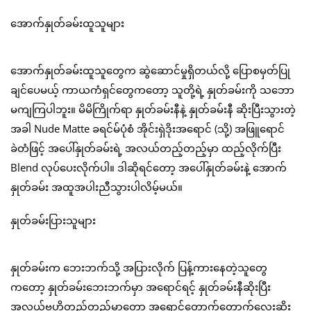
အောက်နှုတ်ခမ်းထူသူများ
အောက်နှုတ်ခမ်းထူသူတွေက ဆွဲဆောင်မှုရှိတယ်လို့ ပြောစမှတ်ပြု
ချင်ပေမယ့် ကာယကံရှင်တွေကတော့ သူတို့ရဲ့ နှုတ်ခမ်းကို သဘော
မကျကြပါဘူး။ မိမိကြိုက်ရာ နှုတ်ခမ်းနီနဲ့ နှုတ်ခမ်းနီ ဆိုးပြီးသွားတဲ့
အခါ Nude Matte ခရင်မ်ပုံစံ အိုင်းရှဲဒိုးအရောင် (သို့) အဖြူရောင်
ခဲတံဖြင့် အပေါ်နှုတ်ခမ်းရဲ့ အလယ်တည့်တည့်မှာ ထည့်လိုက်ပြီး
Blend လုပ်ပေးလိုက်ပါ။ ဒါဆိုရင်တော့ အပေါ်နှုတ်ခမ်းနဲ့ အောက်
နှုတ်ခမ်း အထူအပါးညီသွားပါလိမ့်မယ်။
နှုတ်ခမ်းပြားသူများ
နှုတ်ခမ်းက ဘေးဘက်သို့ အပြားလိုက် ပြန့်ကားနေတဲ့သူတွေ
ကတော့ နှုတ်ခမ်းဘေးဘက်မှာ အရောင်ရင့် နှုတ်ခမ်းနီဆိုးပြီး
အလယ်ဗဟိုတည့်တည့်မှာတော့ အရောင်တောက်တောက်လေးဆိုး