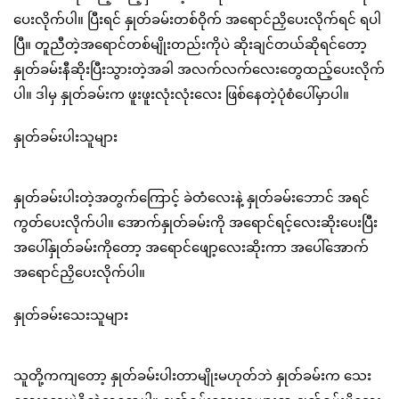
ပေးလိုက်ပါ။ ပြီးရင် နှုတ်ခမ်းတစ်ဝိုက် အရောင်ညှိပေးလိုက်ရင် ရပါ
ပြီ။ တူညီတဲ့အရောင်တစ်မျိုးတည်းကိုပဲ ဆိုးချင်တယ်ဆိုရင်တော့
နှုတ်ခမ်းနီဆိုးပြီးသွားတဲ့အခါ အလက်လက်လေးတွေထည့်ပေးလိုက်
ပါ။ ဒါမှ နှုတ်ခမ်းက ဖူးဖူးလုံးလုံးလေး ဖြစ်နေတဲ့ပုံစံပေါ်မှာပါ။
နှုတ်ခမ်းပါးသူများ
နှုတ်ခမ်းပါးတဲ့အတွက်ကြောင့် ခဲတံလေးနဲ့ နှုတ်ခမ်းဘောင် အရင်
ကွတ်ပေးလိုက်ပါ။ အောက်နှုတ်ခမ်းကို အရောင်ရင့်လေးဆိုးပေးပြီး
အပေါ်နှုတ်ခမ်းကိုတော့ အရောင်ဖျော့လေးဆိုးကာ အပေါ်အောက်
အရောင်ညှိပေးလိုက်ပါ။
နှုတ်ခမ်းသေးသူများ
သူတို့ကကျတော့ နှုတ်ခမ်းပါးတာမျိုးမဟုတ်ဘဲ နှုတ်ခမ်းက သေး