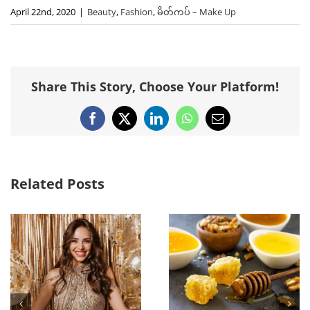
April 22nd, 2020
|
Beauty
,
Fashion
,
မိတ်ကပ် – Make Up
Share This Story, Choose Your Platform!
Facebook
X
LinkedIn
WhatsApp
Email
Related Posts