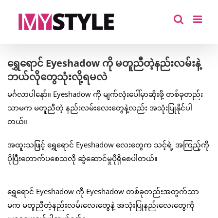
Skip
to
content
ရွှေရောင် Eyeshadow ကို မတူညီတဲ့နည်းလမ်းနဲ့
ဘယ်လိုတွေသုံးလို့ရမလဲ
မင်္ဂလာပါနော်။ Eyeshadow ကို မျက်လုံးပေါ်မှာဆိုးဖို့ တစ်ခုတည်း
သာမက မတူညီတဲ့ နည်းလမ်းလေးတွေနဲ့လည်း အသုံးပြုနိုင်ပါ
တယ်။
အထူးသဖြင့် ရွှေရောင် Eyeshadow လေးတွေက သင့်ရဲ့ အကြည့်ကို
ပိုပြီးတောက်ပစေသလို ဆွဲဆောင်မှုပိုရှိစေပါတယ်။
ရွှေရောင် Eyeshadow ကို Eyeshadow တစ်ခုတည်းအတွက်သာ
မက မတူညီတဲ့နည်းလမ်းလေးတွေနဲ့ အသုံးပြုနည်းလေးတွေကို