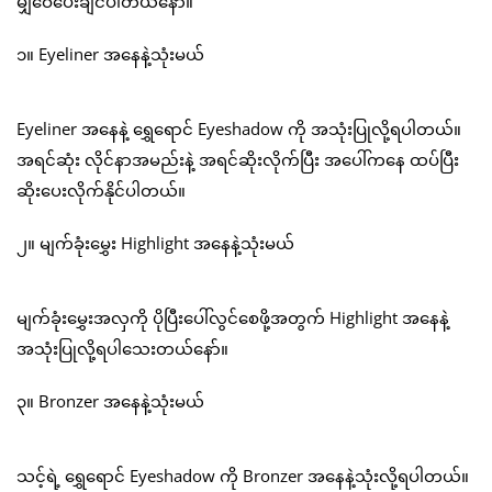
မျှဝေပေးချင်ပါတယ်နော်။
၁။ Eyeliner အနေနဲ့သုံးမယ်
Eyeliner အနေနဲ့ ရွှေရောင် Eyeshadow ကို အသုံးပြုလို့ရပါတယ်။
အရင်ဆုံး လိုင်နာအမည်းနဲ့ အရင်ဆိုးလိုက်ပြီး အပေါ်ကနေ ထပ်ပြီး
ဆိုးပေးလိုက်နိုင်ပါတယ်။
၂။ မျက်ခုံးမွှေး Highlight အနေနဲ့သုံးမယ်
မျက်ခုံးမွှေးအလှကို ပိုပြီးပေါ်လွင်စေဖို့အတွက် Highlight အနေနဲ့
အသုံးပြုလို့ရပါသေးတယ်နော်။
၃။ Bronzer အနေနဲ့သုံးမယ်
သင့်ရဲ့ ရွှေရောင် Eyeshadow ကို Bronzer အနေနဲ့သုံးလို့ရပါတယ်။