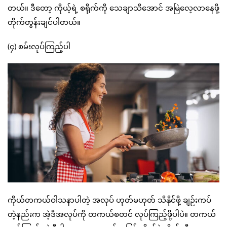
တယ်။ ဒီတော့ ကိုယ့်ရဲ့ စရိုက်ကို သေချာသိအောင် အမြဲလေ့လာနေဖို့
တိုက်တွန်းချင်ပါတယ်။
(၄) စမ်းလုပ်ကြည့်ပါ
ကိုယ်တကယ်ဝါသနာပါတဲ့ အလုပ် ဟုတ်မဟုတ် သိနိုင်ဖို့ ချဉ်းကပ်
တဲ့နည်းက အဲ့ဒီအလုပ်ကို တကယ်စတင် လုပ်ကြည့်ဖို့ပါပဲ။ တကယ်