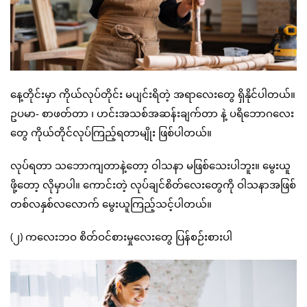
နေ့တိုင်းမှာ ကိုယ်လုပ်တိုင်း မပျင်းရိတဲ့ အရာလေးတွေ ရှိနိုင်ပါတယ်။
ဥပမာ- စာဖတ်တာ ၊ ဟင်းအသစ်အဆန်းချက်တာ နဲ့ ပရိဘောဂလေး
တွေ ကိုယ်တိုင်လုပ်ကြည့်ရတာမျိုး ဖြစ်ပါတယ်။
လုပ်ရတာ သဘောကျတာနဲ့တော့ ဝါသနာ မဖြစ်သေးပါဘူး။ မွေးယူ
ဖို့တော့ လိုမှာပါ။ ကောင်းတဲ့ လုပ်ချင်စိတ်လေးတွေကို ဝါသနာအဖြစ်
တစ်လနှစ်လလောက် မွေးယူကြည့်သင့်ပါတယ်။
(၂) ကလေးဘဝ စိတ်ဝင်စားမှုလေးတွေ ပြန်စဉ်းစားပါ