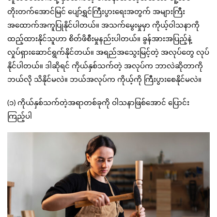
တိုးတက်အောင်မြင် ပျော်ရွှင်ကြီးပွားရေးအတွက် အများကြီး
အထောက်အကူပြုနိုင်ပါတယ်။ အသက်မွေးမှုမှာ ကိုယ့်ဝါသနာကို
ထည့်ထားနိုင်သူဟာ စိတ်ဖိစီးမှုနည်းပါတယ်။ ခွန်အားအပြည့်နဲ့
လှုပ်ရှားဆောင်ရွက်နိုင်တယ်။ အရည်အသွေးမြင့်တဲ့ အလုပ်တွေ လုပ်
နိုင်ပါတယ်။ ဒါဆိုရင် ကိုယ်နှစ်သက်တဲ့ အလုပ်က ဘာလဲဆိုတာကို
ဘယ်လို သိနိုင်မလဲ။ ဘယ်အလုပ်က ကိုယ့်ကို ကြီးပွားစေနိုင်မလဲ။
(၁) ကိုယ်နှစ်သက်တဲ့အရာတစ်ခုကို ဝါသနာဖြစ်အောင် ပြောင်း
ကြည့်ပါ