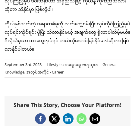
လုပ်ကြည့်မှပဲ ဒီဝါသနာဟာ အရှည်သဖြင့် ကိုယ်နဲ့ ကိုက်ညီသလား
ဆိုတာ သိနိုင်မှာ ဖြစ်လို့ပါ။
ကိုယ်နှစ်သက်တဲ့ အရာတစ်ခုကို လက်တွေ့စမ်းပြီး လုပ်ကိုင်ကြည့်မှပဲ
လုပ်ရင်းကိုင်ရင်း ပိုပြီး သိလာနိုင်မယ့် အချက်တွေ ရှိလာပါလိမ့်မယ်။
ဒီလိုသိမှသာ ဘာတွေလုပ်ရင် ဘယ်လိုအောင်မြင်နိုင်မလဲဆိုတာ မြင်
လာနိုင်ပါတယ်။
September 3rd, 2023
|
Lifestyle
,
အထွေထွေ ဗဟုသုတ – General
Knowledge
,
အလုပ်အကိုင် - Career
Share This Story, Choose Your Platform!
Facebook
X
LinkedIn
WhatsApp
Email