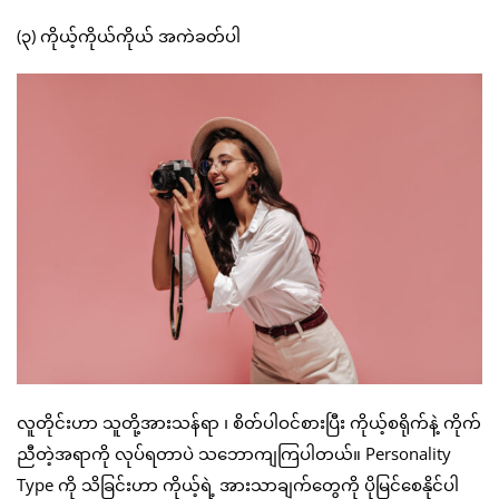
(၃) ကိုယ့်ကိုယ်ကိုယ် အကဲခတ်ပါ
လူတိုင်းဟာ သူတို့အားသန်ရာ ၊ စိတ်ပါဝင်စားပြီး ကိုယ့်စရိုက်နဲ့ ကိုက်
ညီတဲ့အရာကို လုပ်ရတာပဲ သဘောကျကြပါတယ်။ Personality
Type ကို သိခြင်းဟာ ကိုယ့်ရဲ့ အားသာချက်တွေကို ပိုမြင်စေနိုင်ပါ