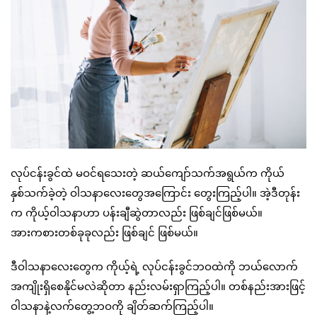
လုပ်ငန်းခွင်ထဲ မဝင်ရသေးတဲ့ ဆယ်ကျော်သက်အရွယ်က ကိုယ်
နှစ်သက်ခဲ့တဲ့ ဝါသနာလေးတွေအကြောင်း တွေးကြည့်ပါ။ အဲ့ဒီတုန်း
က ကိုယ့်ဝါသနာဟာ ပန်းချီဆွဲတာလည်း ဖြစ်ချင်ဖြစ်မယ်။
အားကစားတစ်ခုခုလည်း ဖြစ်ချင် ဖြစ်မယ်။
ဒီဝါသနာလေးတွေက ကိုယ့်ရဲ့ လုပ်ငန်းခွင်ဘဝထဲကို ဘယ်လောက်
အကျိုးရှိစေနိုင်မလဲဆိုတာ နည်းလမ်းရှာကြည့်ပါ။ တစ်နည်းအားဖြင့်
ဝါသနာနဲ့လက်တွေ့ဘဝကို ချိတ်ဆက်ကြည့်ပါ။