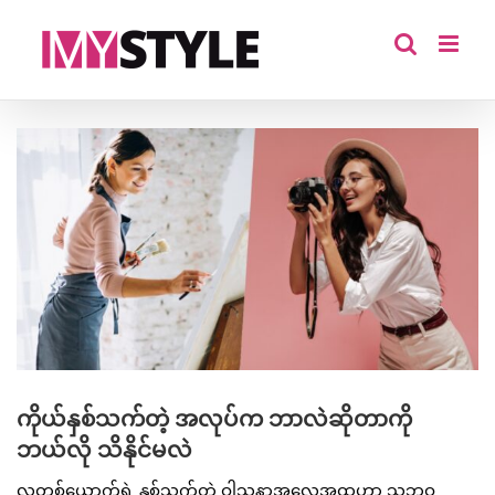
Skip
to
content
View
Larger
Image
ကိုယ်နှစ်သက်တဲ့ အလုပ်က ဘာလဲဆိုတာကို
ဘယ်လို သိနိုင်မလဲ
လူတစ်ယောက်ရဲ့ နှစ်သက်တဲ့ ဝါသနာအလေ့အထဟာ သူ့ဘဝ