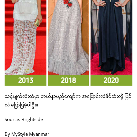
သင့်မျက်လုံးထဲမှာ ဘယ်နာမည်ကျော်က အပြောင်းလဲနိုင်ဆုံးလို့ မြင်
လဲ ပြောပြခဲ့ပါဦး။
Source: Brightside
By MyStyle Myanmar