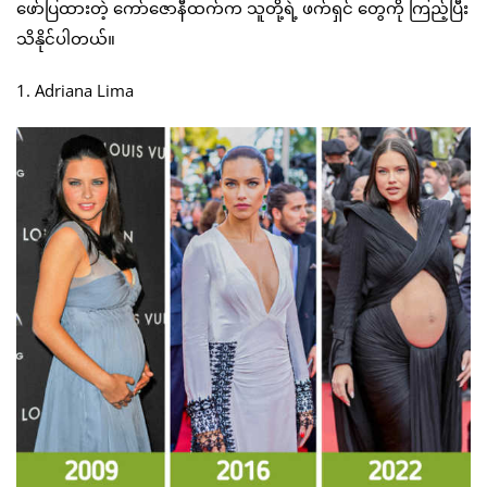
ဖော်ပြထားတဲ့ ကော်ဇောနီထက်က သူတို့ရဲ့ ဖက်ရှင် တွေကို ကြည့်ပြီး
သိနိုင်ပါတယ်။
1. Adriana Lima