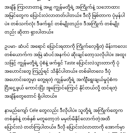
အချိန် ကြာလာတာနဲ့ အမျှ ကျွန်မတို့ရဲ့ အကြိုက်နဲ့ သဘောထား
အမြင်တွေက ပြောင်းလဲလာတတ်ပါတယ်။ ဒီလို ဖြစ်တာက ပုံမှန်ပါ
ပဲ။ တစ်သက်လုံး ဒီဖက်ရှင် တစ်မျိုးတည်း၊ ဒီအကြိုက် တစ်မျိုး
တည်း ဆိုတာ ရှားပါတယ်။
ဥပမာ- ဆံပင် အရောင် ပြောင်းရတာကို ကြိုက်လေ့ရှိတဲ့ မိန်းကလေး
တစ်ယောက်က အမြဲ ဆံပင်အနက်ပဲ ဆိုးချင်တော့သလိုပါပဲ။ အထူး
သဖြင့် ကျွန်မတို့ရဲ့ ပုံစံနဲ့ ဖက်ရှင် Taste ပြောင်းလဲသွားတာကို ပုံ
အဟောင်းတွေ ကြည့်ရင် သိနိုင်ပါတယ်။ တစ်ခါတလေ ဒီပုံ
အဟောင်းတွေမှာ တွေ့ရတဲ့ ကျွန်မတို့ရဲ့ အင်္ကျီရွေးချယ်မှုပုံစံက
ငြီးငွေ့ဖွယ် ကောင်းပြိး အူကြောင်ကြောင် နိုင်တယ်လို့ ထင်ရတဲ့
အချိန်တွေတောင် ရှိပါတယ်။
နာမည်ကျော် Cele တွေလည်း ဒီလိုပါပဲ။ သူတို့ရဲ့ အကြိုက်တွေက
တစ်နှစ်နဲ့ တစ်နှစ် မတူတော့ဘဲ မမှတ်မိနိုင်လောက်တဲ့အထိ
ပြောင်းလဲ တတ်ကြပါတယ်။ ဒီလို ပြောင်းလဲလာတာကို အောက်မှာ