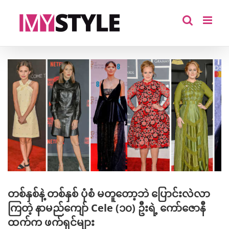
Skip
to
content
View
Larger
Image
တစ်နှစ်နဲ့ တစ်နှစ် ပုံစံ မတူတော့ဘဲ ပြောင်းလဲလာ
ကြတဲ့ နာမည်ကျော် Cele (၁၀) ဦးရဲ့ ကော်ဇောနီ
ထက်က ဖက်ရှင်များ