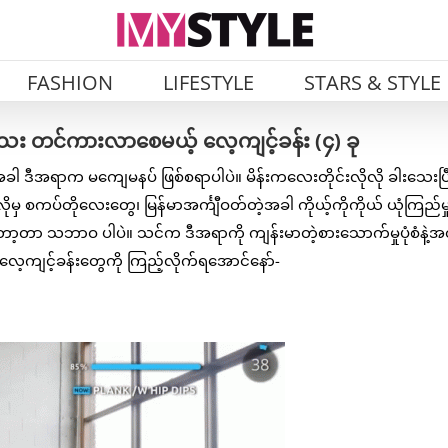
FASHION
LIFESTYLE
STARS & STYLE
သေး တင်ကားလာစေမယ့် လေ့ကျင့်ခန်း (၄) ခု
အခါ ဒီအရာက မကျေမနပ် ဖြစ်စရာပါပဲ။ မိန်းကလေးတိုင်းလိုလို ခါးသေးပြ
ုမှ စကပ်တိုလေးတွေ၊ မြန်မာအင်္ကျီဝတ်တဲ့အခါ ကိုယ့်ကိုကိုယ် ယုံကြည်မှု
န်တော့တာ သဘာဝ ပါပဲ။ သင်က ဒီအရာကို ကျန်းမာတဲ့စားသောက်မှုပုံစံနဲ့အ
တဲ့ လေ့ကျင့်ခန်းတွေကို ကြည့်လိုက်ရအောင်နော်-