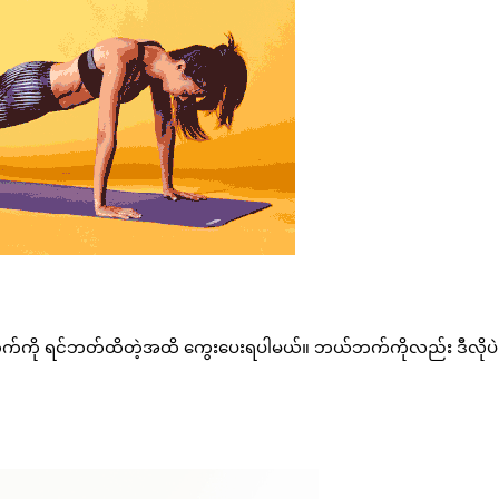
်ကို ရင်ဘတ်ထိတဲ့အထိ ကွေးပေးရပါမယ်။ ဘယ်ဘက်ကိုလည်း ဒီလိုပဲ 