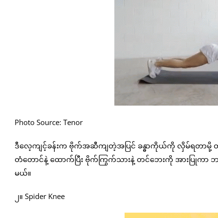
Photo Source: Tenor
ဒီလေ့ကျင့်ခန်းက ဗိုက်အဆီကျတဲ့အပြင် ခန္ဓာကိုယ်ကို လှိမ်ရတာမ
တံတောင်နဲ့ ထောက်ပြီး ဗိုက်ကြွက်သားနဲ့ တင်ဘေးကို အားပြုကာ ဘယ်
မယ်။
၂။ Spider Knee