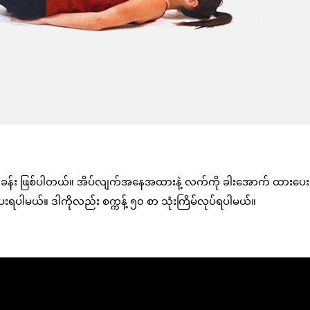
်ခန်း ဖြစ်ပါတယ်။ အိပ်လျက်အနေအထားနဲ့ လက်ကို ခါးအောက် ထားပေး
ရပါမယ်။ ဒါကိုလည်း စက္ကန့် ၅၀ စာ သုံးကြိမ်လုပ်ရပါမယ်။