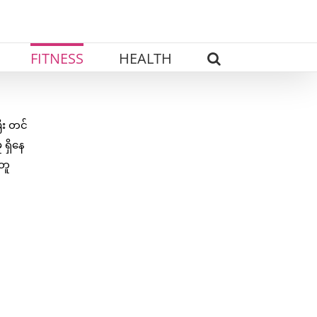
FITNESS
HEALTH
ီး တင်
 ရှိနေ
တူ