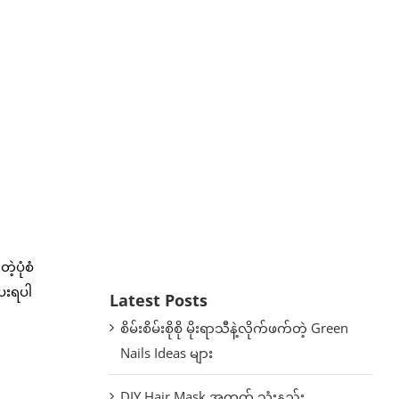
့ပုံစံ
ပေးရပါ
Latest Posts
စိမ်းစိမ်းစိုစို မိုးရာသီနဲ့လိုက်ဖက်တဲ့ Green
Nails Ideas များ
DIY Hair Mask အတွက် သုံးနည်း