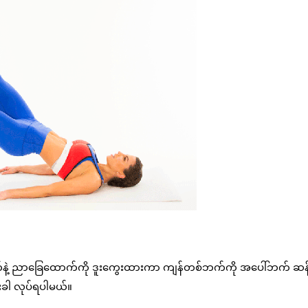
က်နဲ့ ညာခြေထောက်ကို ဒူးကွေးထားကာ ကျန်တစ်ဘက်ကို အပေါ်ဘက် ဆန့်
ံးခါ လုပ်ရပါမယ်။