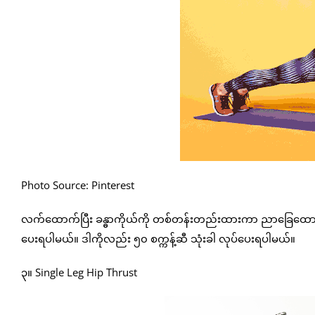
Photo Source: Pinterest
လက်ထောက်ပြီး ခန္ဓာကိုယ်ကို တစ်တန်းတည်းထားကာ ညာခြေထောက
ပေးရပါမယ်။ ဒါကိုလည်း ၅၀ စက္ကန့်ဆီ သုံးခါ လုပ်ပေးရပါမယ်။
၃။ Single Leg Hip Thrust