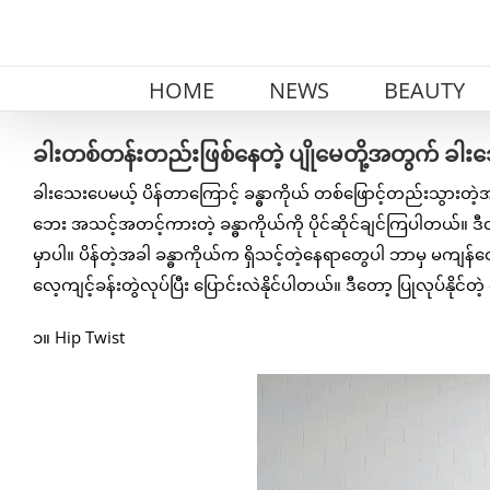
Skip
to
content
HOME
NEWS
BEAUTY
ခါးတစ်တန်းတည်းဖြစ်နေတဲ့ ပျိုမေတို့အတွက် ခါး
ခါးသေးပေမယ့် ပိန်တာကြောင့် ခန္ဓာကိုယ် တစ်ဖြောင့်တည်းသွားတဲ့
ဘေး အသင့်အတင့်ကားတဲ့ ခန္ဓာကိုယ်ကို ပိုင်ဆိုင်ချင်ကြပါတယ်။ ဒီလိ
မှာပါ။ ပိန်တဲ့အခါ ခန္ဓာကိုယ်က ရှိသင့်တဲ့နေရာတွေပါ ဘာမှ မကျ
လေ့ကျင့်ခန်းတွဲလုပ်ပြီး ပြောင်းလဲနိုင်ပါတယ်။ ဒီတော့ ပြုလုပ်နိုင်
၁။ Hip Twist