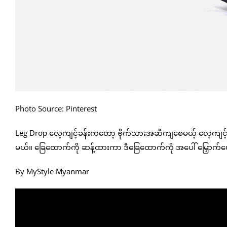
Photo Source: Pinterest
Leg Drop လေ့ကျင့်ခန်းကတော့ ဗိုက်သားအဆီကျစေမယ့် လေ့ကျင့
မယ်။ ခြေထောက်ကို ဆန့်ထားကာ ဒီခြေထောက်ကို အပေါ် မြှောက်ပေး
By MyStyle Myanmar