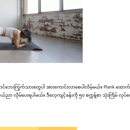
ို့ တင်ဘေးကြွက်သားတွေပါ အားကောင်းလာစေပါလိမ့်မယ်။ Plank ထောက်တဲ
ညာ လှိမ်ပေးရပါမယ်။ ဒီလေ့ကျင့်ခန်းကို ၅၀ စက္ကန့်စာ သုံးကြိမ် လုပ်