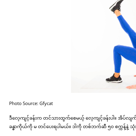
Photo Source: Gfycat
ဒီလေ့ကျင့်ခန်းက တင်သားထွက်စေမယ့် လေ့ကျင့်ခန်းပါ။ အိပ်လျ
ခန္ဓာကိုယ်ကို မ တင်ပေးရပါမယ်။ ဒါကို တစ်ဘက်ဆီ ၅၀ စက္ကန့်နဲ့ သု