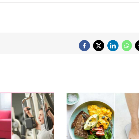
Facebook
X
LinkedIn
What