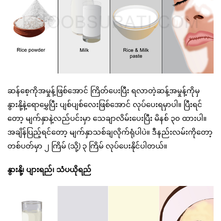
ဆန်စေ့ကိုအမှုန့်ဖြစ်အောင် ကြိတ်ပေးပြီး ရလာတဲ့ဆန့်အမှုန့်ကိုမှ
နွားနို့နဲ့ရောမွှေပြီး ပျစ်ပျစ်လေးဖြစ်အောင် လုပ်ပေးရမှာပါ။ ပြီးရင်
တော့ မျက်နှာနဲ့လည်ပင်းမှာ သေချာလိမ်းပေးပြီး မိနစ် ၃၀ ထားပါ။
အချိန်ပြည့်ရင်တော့ မျက်နှာသစ်ချလိုက်ရုံပါပဲ။ ဒီနည်းလမ်းကိုတော့
တစ်ပတ်မှာ ၂ ကြိမ် (သို့) ၃ ကြိမ် လုပ်ပေးနိုင်ပါတယ်။
နွားနို့၊ ပျားရည်၊ သံပယိုရည်