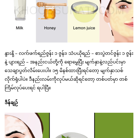
နွားနို့ – လက်ဖက်ရည်ဇွန်း ၁ ဇွန်း၊ သံပယိုရည် – စားပွဲတင်ဇွန်း ၁ ဇွန်း
နဲ့ ပျားရည် – အနည်းငယ်တို့ကို ရောမွှေပြီး မျက်နှာနဲ့လည်ပင်းမှာ
သေချာပွတ်လိမ်းပေးပါ။ ၁၅ မိနစ်ထားပြီးရင်တော့ မျက်နှာသစ်
လိုက်ရုံပါပဲ။ ဒီနည်းလမ်းကိုလုပ်မယ်ဆိုရင်တော့ တစ်ပတ်မှာ တစ်
ကြိမ်လုပ်ပေးရင် ရပါပြီ။
ဒိန်ချဉ်