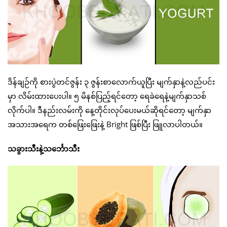
ဒိန်ချဉ်ကို စားပွဲတင်ဇွန်း ၃ ဇွန်းစာလောက်ယူပြီး မျက်နှာနဲ့လည်ပင်း
မှာ လိမ်းထားပေးပါ။ ၅ မိနစ်ပြည့်ရင်တော့ ရေခဲရေနဲ့မျက်နှာသစ်
လိုက်ပါ။ ဒီနည်းလမ်းကို နေ့တိုင်းလုပ်ပေးမယ်ဆိုရင်တော့ မျက်နှာ
အသားအရေက တစ်ဖြေးဖြေးနဲ့ Bright ဖြစ်ပြီး ဖြူလာပါတယ်။
သခွားသီးနဲ့သင်္ဘောသီး