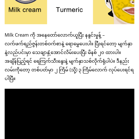
Milk Cream ကို အနေတော်လောက်ယူပြီး နနွင်းမှုန့် –
လက်ဖက်ရည်ဇွန်းတစ်ဝက်စာနဲ့ ရောမွှေပေးပါ။ ပြီးရင်တော့ မျက်နှာ
နဲ့လည်ပင်းမှာ သေချာနှံ့အောင်လိမ်းပေးပြီး မိနစ် ၂၀ ထားပါ။
အချိန်ပြည့်ရင် ရေကြက်သီးနွေးနဲ့ မျက်နှာသစ်လိုက်ရုံပါပဲ။ ဒီနည်း
လမ်းကိုတော့ တစ်ပတ်မှာ ၂ ကြိမ် (သို့) ၃ ကြိမ်လောက် လုပ်ပေးရင်ရ
ပါပြီ။