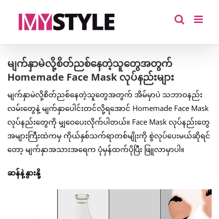
Skip
to
content
မျက်နှာမဲလို့စိတ်ညစ်နေတဲ့သူတွေအတွက်
Homemade Face Mask လုပ်နည်းများ
မျက်နှာမဲလို့စိတ်ညစ်နေတဲ့သူတွေအတွက် အိမ်မှာပဲ သဘာဝနည်း
လမ်းတွေနဲ့ မျက်နှာပေါင်းတင်လို့ရအောင် Homemade Face Mask
လုပ်နည်းတွေကို မျှဝေပေးလိုက်ပါတယ်။ Face Mask လုပ်နည်းတွေ
အများကြီးထဲကမှ ကိုယ်နှစ်သက်ရာတစ်မျိုးကို စွဲလုပ်ပေးမယ်ဆိုရင်
တော့ မျက်နှာအသားအရေက ပုံမှန်ထက်ပိုပြီး ဖြူလာမှာပါ။
ဆန်နဲ့နွားနို့