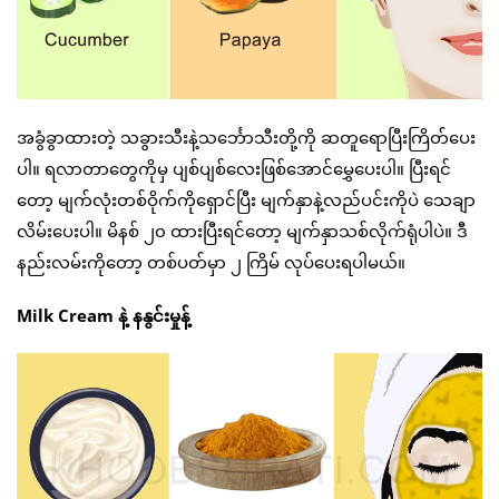
အခွံခွာထားတဲ့ သခွားသီးနဲ့သင်္ဘောသီးတို့ကို ဆတူရောပြီးကြိတ်ပေး
ပါ။ ရလာတာတွေကိုမှ ပျစ်ပျစ်လေးဖြစ်အောင်မွှေပေးပါ။ ပြီးရင်
တော့ မျက်လုံးတစ်ဝိုက်ကိုရှောင်ပြီး မျက်နှာနဲ့လည်ပင်းကိုပဲ သေချာ
လိမ်းပေးပါ။ မိနစ် ၂၀ ထားပြီးရင်တော့ မျက်နှာသစ်လိုက်ရုံပါပဲ။ ဒီ
နည်းလမ်းကိုတော့ တစ်ပတ်မှာ ၂ ကြိမ် လုပ်ပေးရပါမယ်။
Milk Cream နဲ့ နနွင်းမှုန့်