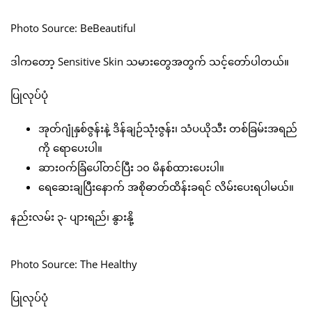
Photo Source: BeBeautiful
ဒါကတော့ Sensitive Skin သမားတွေအတွက် သင့်တော်ပါတယ်။
ပြုလုပ်ပုံ
အုတ်ဂျုံနှစ်ဇွန်းနဲ့ ဒိန်ချဉ်သုံးဇွန်း၊ သံပယိုသီး တစ်ခြမ်းအရည်
ကို ရောပေးပါ။
ဆားဝက်ခြံပေါ်တင်ပြီး ၁၀ မိနစ်ထားပေးပါ။
ရေဆေးချပြီးနောက် အစိုဓာတ်ထိန်းခရင် လိမ်းပေးရပါမယ်။
နည်းလမ်း ၃- ပျားရည်၊ နွားနို့
Photo Source: The Healthy
ပြုလုပ်ပုံ