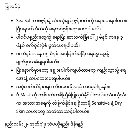
ပြုလုပ်ပုံ
Sea Salt တစ်ဇွန်းနဲ့ သံပယိုရည် ဇွန်းဝက်ကို ရောပေးရပါမယ်။
ပြီးနောက် ဒီထဲကို ရေတစ်ဇွန်းရောပေးရပါမယ်။
ပါဝင်ပစ္စည်းတွေကို ရောပြီး ဆားဝက်ခြံပေါ် ၂ မိနစ် ကနေ ၃
မိနစ် စက်ဝိုင်းပုံစံ ပွတ်ပေးရပါမယ်။
၁၀ မိနစ်ကနေ ၁၅ မိနစ် အခြောက်ခံပြီး ရေနွေးနွေးနဲ့
မျက်နှာသစ်ချရပါမယ်။
ပြီးနောက်မှာတော့ ချွေးပေါက်ကျယ်တာတွေ ကျဉ်းသွားဖို့ ရေ
အေးနဲ့ ထပ်ဆေးပေးရပါမယ်။
အစိုဓာတ်ထိန်းခရင် လိမ်းပေးဖို့လည်း မမေ့ပါနဲ့နော်။
ဒီ Mask ကို တစ်ပတ်တစ်ကြိမ်ပြုလုပ်နိုင်ပါတယ်။ သံပယိုသီး
က အသားအရေကို ထိခိုက်နိုင်ချေရှိတာမို့ Sensitive နဲ့ Dry
Skin သမားတွေ သတိထားသင့်ပါတယ်။
နည်းလမ်း ၂- အုတ်ဂျုံ၊ သံပယိုရည်၊ ဒိန်ချဉ်