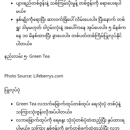
ပျားရည်တစ်ဇွန်းနဲ့ သစ်ကြမ်းပိုးမှုန့် တစ်ဇွန်းကို ရောပေးရပါ
မယ်။
နှစ်မျိုးကိုရောပြီး ဆားဝက်ခြံပေါ် လိမ်းပေးပါ။ ပြီးနောက် တစ်
ရှူး ဒါမှမဟုတ် ဝါဂွမ်းလုံးနဲ့ အပေါ်ကနေ အုပ်ပေးပါ။ ၅ မိနစ်က
နေ ၁၀ မိနစ်ထားပြီး ခွာပေးပါ။ တစ်ပတ်တစ်ကြိမ်ပြုလုပ်နိုင်
ပါတယ်။
နည်းလမ်း ၅- Green Tea
Photo Source: Lifeberrys.com
ပြုလုပ်ပုံ
Green Tea လဘက်ခြောက်ထုပ်တစ်ထုပ်၊ ရေသုံးပုံ တစ်ပုံနဲ့
သကြားသုံးဇွန်းလိုအပ်ပါတယ်။
လဘခြောက်ထုပ်ကို ရေနွေး သုံးပုံတစ်ပုံထဲထည့်ပြီး နှပ်ထားရ
ပါမယ်။ သကြား နှစ်ဇွန်းကို ခွက်တစ်ခွက်ထဲထည့်ပြီး လဘ