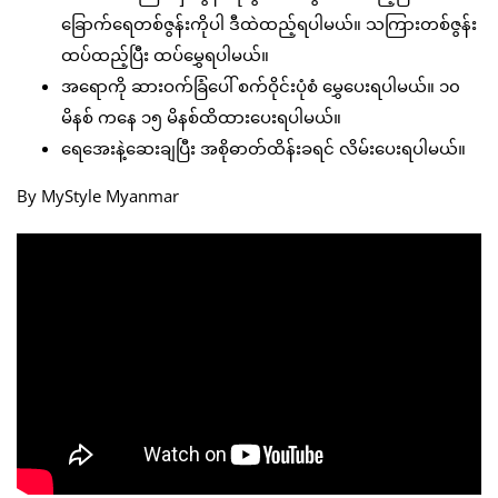
ခြောက်ရေတစ်ဇွန်းကိုပါ ဒီထဲထည့်ရပါမယ်။ သကြားတစ်ဇွန်း
ထပ်ထည့်ပြီး ထပ်မွှေရပါမယ်။
အရောကို ဆားဝက်ခြံပေါ် စက်ဝိုင်းပုံစံ မွှေပေးရပါမယ်။ ၁၀
မိနစ် ကနေ ၁၅ မိနစ်ထိထားပေးရပါမယ်။
ရေအေးနဲ့ဆေးချပြီး အစိုဓာတ်ထိန်းခရင် လိမ်းပေးရပါမယ်။
By MyStyle Myanmar