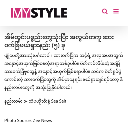
Skip
to
content
အိမ်တွင်းပစ္စည်းတွေသုံးပြီး အလွယ်တကူ ဆား
ဝက်ခြံဖယ်ရှားနည်း (၅) ခု
ပျိုမေတို့အားလုံးမင်္ဂလာပါ။ ဆားဝက်ခြံက သင့်ရဲ့ အလှအပအတွက်
အနှောင့်အယှက်ဖြစ်စေတဲ့အရာတစ်ခုပါပဲ။ မိတ်ကပ်လိမ်းတဲ့အချိန်
ဆားဝက်ခြံဖုတွေနဲ့ အနှောင့်အယှက်ဖြစ်စရာပါပဲ။ သင်က စိတ်ရှုပ်ဖို့
ကောင်းတဲ့ ဆားဝက်ခြံတွေကို အိမ်မှာနေရင်း ဖယ်ရှားချင်ရင်တော့ ဒီ
နည်းလမ်းတွေကို အသုံးပြုနိုင်ပါတယ်။
နည်းလမ်း ၁- သံပယိုသီးနဲ့ Sea Salt
Photo Source: Zee News