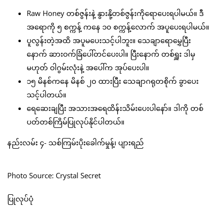
Raw Honey တစ်ဇွန်းနဲ့ နွားနို့တစ်ဇွန်းကိုရောပေးရပါမယ်။ ဒီ
အရောကို ၅ စက္ကန့် ကနေ ၁၀ စက္ကန့်လောက် အပူပေးရပါမယ်။
ပူလွန်းတဲ့အထိ အပူမပေးသင့်ပါဘူး။ သေချာရောမွှေပြီး
နောက် ဆားဝက်ခြံပေါ်တင်ပေးပါ။ ပြီးနောက် တစ်ရှူး ဒါမှ
မဟုတ် ဝါဂွမ်းလုံးနဲ့ အပေါ်က အုပ်ပေးပါ။
၁၅ မိနစ်ကနေ မိနစ် ၂၀ ထားပြီး သေချာဂရုတစိုက် ခွာပေး
သင့်ပါတယ်။
ရေဆေးချပြီး အသားအရေထိန်းသိမ်းပေးပါနော်။ ဒါကို တစ်
ပတ်တစ်ကြိမ်ပြုလုပ်နိုင်ပါတယ်။
နည်းလမ်း ၄- သစ်ကြမ်းပိုးခေါက်မှုန့်၊ ပျားရည်
Photo Source: Crystal Secret
ပြုလုပ်ပုံ