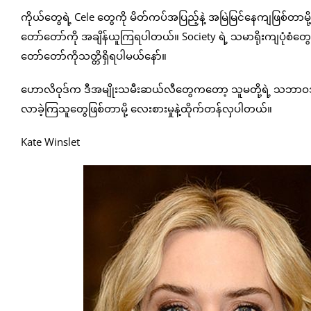
ကိုယ်တွေရဲ့ Cele တွေကို မိတ်ကပ်အပြည့်နဲ့ အမြဲမြင်နေကျဖြစ်တာမို့
တော်တော်ကို အချိန်ယူကြရပါတယ်။ Society ရဲ့ သမာရိုးကျပုံစံတွေကို
တော်တော်ကိုသတ္တိရှိရပါမယ်နော်။
ဟောလိဝုဒ်က ဒီအမျိုးသမီးဆယ်လီတွေကတော့ သူမတို့ရဲ့ သဘာဝအလှစစ်
လာခဲ့ကြသူတွေဖြစ်တာမို့ လေးစားမှုနဲ့ထိုက်တန်လှပါတယ်။
Kate Winslet