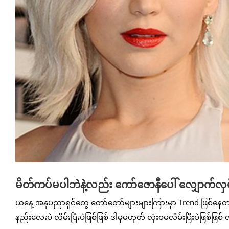
မိတ်ကပ်မပါဘဲနဲ့လည်း ကော်ဇောနီပေါ် လျှောက်လှမ်
ယနေ့ အနုပညာရှင်တွေ တော်တော်များများကြားမှာ Trend ဖြစ်နေတ
နည်းလေးပဲ လိမ်းပြီးပဲဖြစ်ဖြစ် ဒါမှမဟုတ် လုံးဝမလိမ်းပြီးပဲဖြစ်ဖ