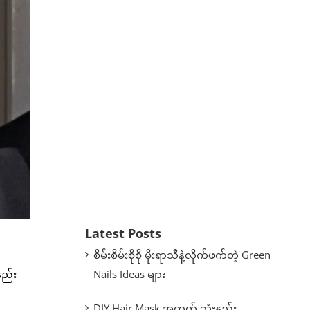
Latest Posts
စိမ်းစိမ်းစိုစို မိုးရာသီနဲ့လိုက်ဖက်တဲ့ Green
Nails Ideas များ
နည်း
DIY Hair Mask အတွက် သုံးနည်း