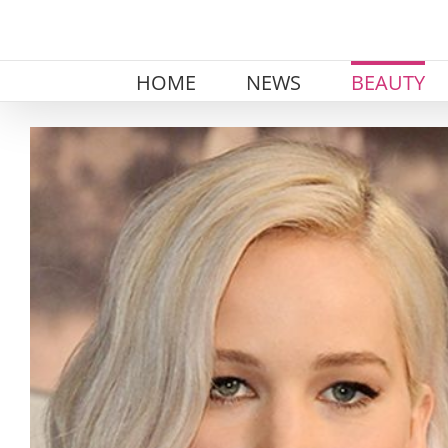
Skip
to
content
HOME
NEWS
BEAUTY
View
Larger
Image