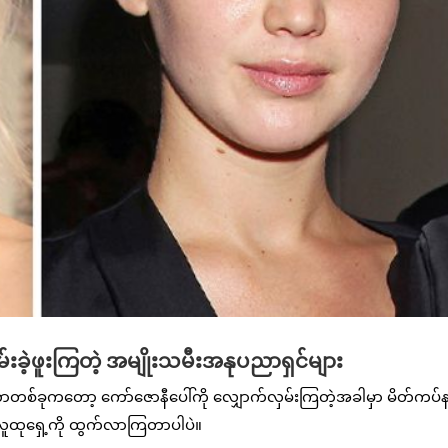
းခဲ့ဖူးကြတဲ့ အမျိုးသမီးအနုပညာရှင်များ
ာတစ်ခုကတော့ ကော်ဇောနီပေါ်ကို လျှောက်လှမ်းကြတဲ့အခါမှာ မိတ်ကပ်
ြစ် လူထုရှေ့ကို ထွက်လာကြတာပါပဲ။