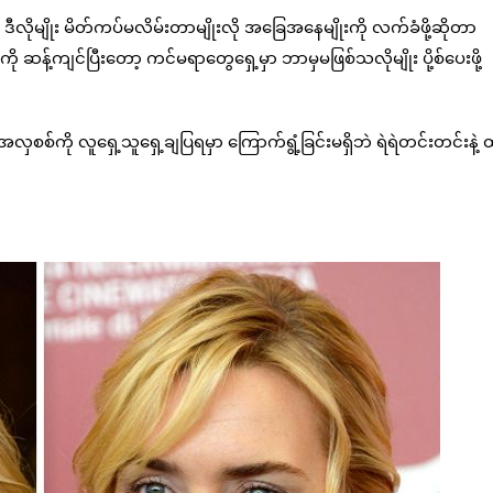
 ဒီလိုမျိုး မိတ်ကပ်မလိမ်းတာမျိုးလို အခြေအနေမျိုးကို လက်ခံဖို့ဆိုတာ
 ဆန့်ကျင်ပြီးတော့ ကင်မရာတွေရှေ့မှာ ဘာမှမဖြစ်သလိုမျိုး ပို့စ်ပေးဖို့
ကို လူရှေ့သူရှေ့ချပြရမှာ ကြောက်ရွံ့ခြင်းမရှိဘဲ ရဲရဲတင်းတင်းနဲ့ 