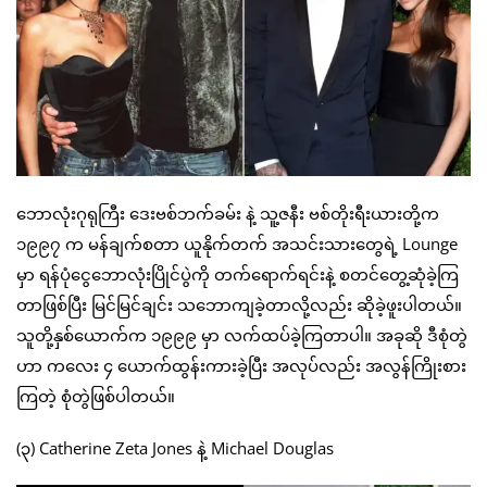
ဘောလုံးဂုရုကြီး ဒေးဗစ်ဘက်ခမ်း နဲ့ သူ့ဇနီး ဗစ်တိုးရီးယားတို့က
၁၉၉၇ က မန်ချက်စတာ ယူနိုက်တက် အသင်းသားတွေရဲ့ Lounge
မှာ ရန်ပုံငွေဘောလုံးပြိုင်ပွဲကို တက်ရောက်ရင်းနဲ့ စတင်တွေ့ဆုံခဲ့ကြ
တာဖြစ်ပြီး မြင်မြင်ချင်း သဘောကျခဲ့တာလို့လည်း ဆိုခဲ့ဖူးပါတယ်။
သူတို့နှစ်ယောက်က ၁၉၉၉ မှာ လက်ထပ်ခဲ့ကြတာပါ။ အခုဆို ဒီစုံတွဲ
ဟာ ကလေး ၄ ယောက်ထွန်းကားခဲ့ပြီး အလုပ်လည်း အလွန်ကြိုးစား
ကြတဲ့ စုံတွဲဖြစ်ပါတယ်။
(၃) Catherine Zeta Jones နဲ့ Michael Douglas