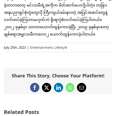
ခဲ့တာကတော့ မင်းသမီးရဲ့အကိုက မိတ်ဆက်ပေးလို့ပါတဲ့။ တခြား
အနုပညာရှင်စုံတွဲတွေလို ကြီးကျယ်ခမ်းနားတဲ့ အပြင်အဆင်တွေနဲ့
လက်ထပ်ခဲ့ကြတာမဟုတ်ဘဲ ရိုးရာပုံစံလက်ထပ်ခဲ့ကြပါတယ်။
၂၀၀၂ ခုနှစ်မှာ သားတယောက်ထွန်းကားခဲ့ပြီး ၂၀၀၉ ခုနှစ်မှာတော့
ချစ်စရာအမွှာသမီးကလေး၂ ယောက်ထွန်းကားခဲ့ပါတယ်။
July 25th, 2023
|
Entertainment
,
Lifestyle
Share This Story, Choose Your Platform!
Facebook
X
LinkedIn
WhatsApp
Email
Related Posts