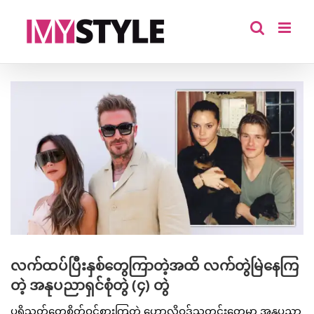
Skip
to
content
View
Larger
Image
လက်ထပ်ပြီးနှစ်တွေကြာတဲ့အထိ လက်တွဲမြဲနေကြ
တဲ့ အနုပညာရှင်စုံတွဲ (၄) တွဲ
ပရိသတ်တွေစိတ်ဝင်စားကြတဲ့ ဟောလိဝုဒ်သတင်းတွေမှာ အနုပညာ