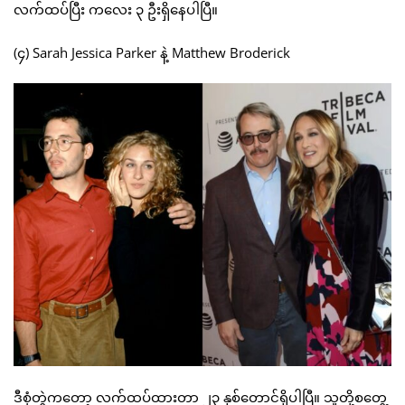
လက်ထပ်ပြီး ကလေး ၃ ဦးရှိနေပါပြီ။
(၄) Sarah Jessica Parker နဲ့ Matthew Broderick
ဒီစုံတွဲကတော့ လက်ထပ်ထားတာ ၂၃ နှစ်တောင်ရှိပါပြီ။ သူတို့စတွေ့