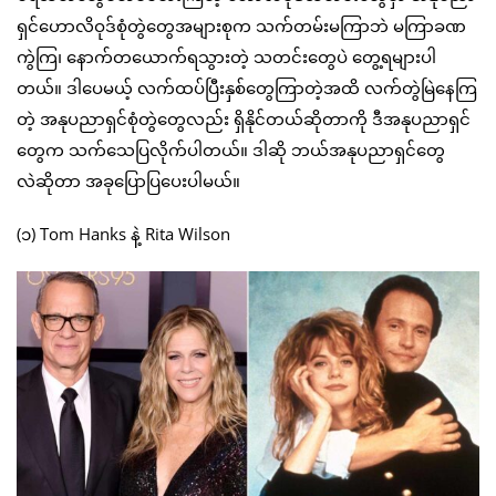
ရှင်ဟောလိဝုဒ်စုံတွဲတွေအများစုက သက်တမ်းမကြာဘဲ မကြာခဏ
ကွဲကြ၊ နောက်တယောက်ရသွားတဲ့ သတင်းတွေပဲ တွေ့ရများပါ
တယ်။ ဒါပေမယ့် လက်ထပ်ပြီးနှစ်တွေကြာတဲ့အထိ လက်တွဲမြဲနေကြ
တဲ့ အနုပညာရှင်စုံတွဲတွေလည်း ရှိနိုင်တယ်ဆိုတာကို ဒီအနုပညာရှင်
တွေက သက်သေပြလိုက်ပါတယ်။ ဒါဆို ဘယ်အနုပညာရှင်တွေ
လဲဆိုတာ အခုပြောပြပေးပါမယ်။
(၁) Tom Hanks နဲ့ Rita Wilson