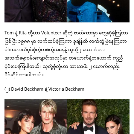
Tom နဲ့ Rita တို့ဟာ Volunteer ဆိုတဲ့ ဇာတ်ကားမှာ တွေ့ဆုံခဲ့ကြတာ
ဖြစ်ပြီး ၁၉၈၈ မှာ လက်ထပ်ခဲ့ကြကာ ခုချိန်ထိ လက်တွဲမြဲနေကြတာ
ပါ။ ဟောလိဝုဒ်စုံတွဲတစ်တွဲအနေနဲ့ သူတို့၂ ယောက်ဟာ
အသက်မွေးဝမ်းကျောင်းအလုပ်မှာ တယောက်နဲ့တယောက် ကူညီ
ပံ့ပိုးပေးကြပါတယ်။ သူတို့စုံတွဲဟာ သားသမီး ၂ ယောက်လည်း
ပိုင်ဆိုင်ထားပါတယ်။
(၂) David Beckham နဲ့ Victoria Beckham