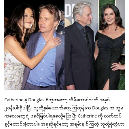
Catherine နဲ့ Douglas စုံတွဲကတော့ အိမ်ထောင်သက် အနှစ်
၂၀နီးပါးရှိပါပြီ။ သူတို့နှစ်ယောက်တွေ့ကြတုန်းက Douglas က သူမ
ကလေးတွေရဲ့ ဖခင်ဖြစ်ပါရစေလို့ပြောပြီး Catherine ကို လက်ထပ်
ခွင့်တောင်းခဲ့တာပါ။ အခုဆိုရင်တော့ အရမ်းချစ်ကြတဲ့ သူတို့စုံတွဲဟာ