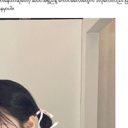
်စားနေတာဆိုတော့ ဆံပင်အရှည်နဲ့ ကောင်မလေးတွေက ဒီလိုလေးလည်း ပြ
နေမှာပါ။