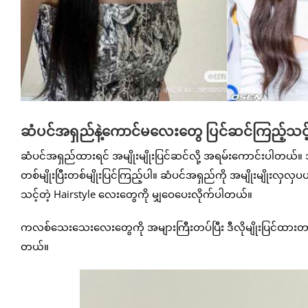
ဆံပင်အရှည်နဲ့ကောင်မလေးတွေ ပြင်ဆင်ကြည့်သင့်တ
ဆံပင်အရှည်ထားရင် အမျိုးမျိုးပြင်ဆင်လို့ အရမ်းကောင်းပါတယ်။ ဒါ
တစ်မျိုးပြီးတစ်မျိုးပြင်ကြည့်ပါ။ ဆံပင်အရှည်ကို အမျိုးမျိုးလ
သင့်တဲ့ Hairstyle လေးတွေကို မျှဝေပေးလိုက်ပါတယ်။
ကလစ်သေးသေးလေးတွေကို အများကြီးတပ်ပြီး ဒီလိုမျိုးပြင်ထားတာဆိုရ
တယ်။