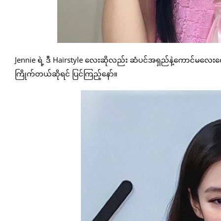
Jennie ရဲ့ ဒီ Hairstyle လေးဆိုလည်း ဆံပင်အရှည်နဲ့ကောင်မလေးတ
ကြိုက်တယ်ဆိုရင် ပြင်ကြည့်နော်။