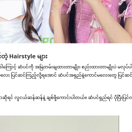
ဲ့ Hairstyle များ
ကြောင့် ဆံပင်ကို အမြဲတမ်းချထားတာမျိုး၊ စည်းထားတာမျိုးပဲ မလုပ်ပါန
ှလှပပလေး ပြင်ဆင်ကြည့်လို့ရအောင် ဆံပင်အရှည်နဲ့ကောင်မလေးတွေ ပြင်ဆင
င် လူငယ်ဆန်ဆန်နဲ့ ချစ်ဖို့ကောင်းပါတယ်။ ဆံပင်ရှည်ရင် ပိုပြီးပြင်လိ