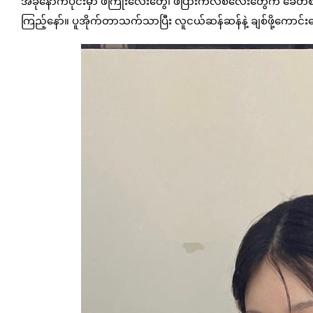
အခုနောက်ပိုင်းမှာ ဖဲကြိုးလေးတွေ၊ ဖဲပြားကလစ်လေးတွေက ခေတ
ကြည့်နော်။ ပူအိုက်တာသက်သာပြီး လူငယ်ဆန်ဆန်နဲ့ ချစ်ဖို့ကောင်း