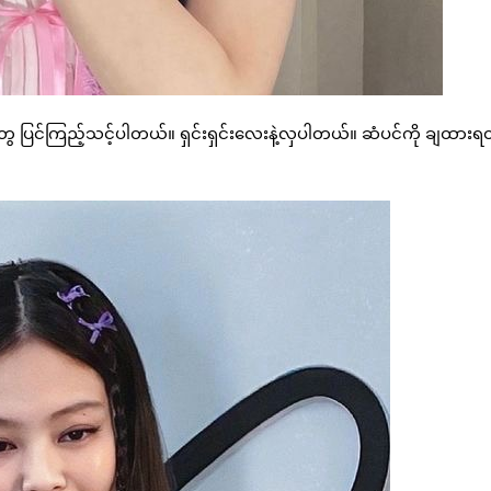
ွေ ပြင်ကြည့်သင့်ပါတယ်။ ရှင်းရှင်းလေးနဲ့လှပါတယ်။ ဆံပင်ကို ချထားရ