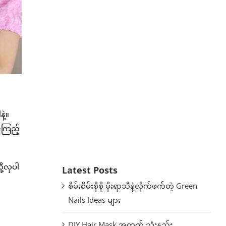
ဲ့။
်ကြည့်
ု့လှပါ
Latest Posts
စိမ်းစိမ်းစိုစို မိုးရာသီနဲ့လိုက်ဖက်တဲ့ Green
Nails Ideas များ
DIY Hair Mask အတွက် သုံးနည်း