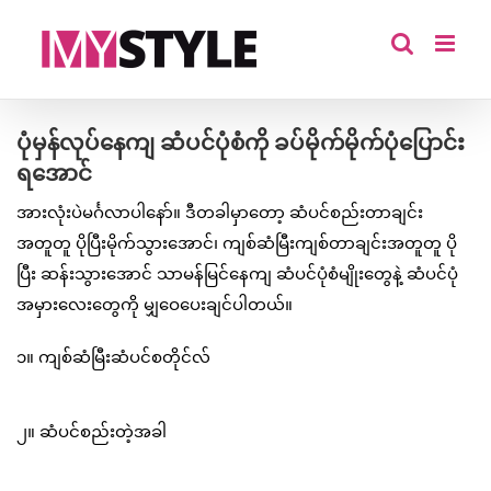
Skip
to
content
ပုံမှန်လုပ်နေကျ ဆံပင်ပုံစံကို ခပ်မိုက်မိုက်ပုံပြောင်း
ရအောင်
အားလုံးပဲမင်္ဂလာပါနော်။ ဒီတခါမှာတော့ ဆံပင်စည်းတာချင်း
အတူတူ ပိုပြီးမိုက်သွားအောင်၊ ကျစ်ဆံမြီးကျစ်တာချင်းအတူတူ ပို
ပြီး ဆန်းသွားအောင် သာမန်မြင်နေကျ ဆံပင်ပုံစံမျိုးတွေနဲ့ ဆံပင်ပုံ
အမှားလေးတွေကို မျှဝေပေးချင်ပါတယ်။
၁။ ကျစ်ဆံမြီးဆံပင်စတိုင်လ်
၂။ ဆံပင်စည်းတဲ့အခါ