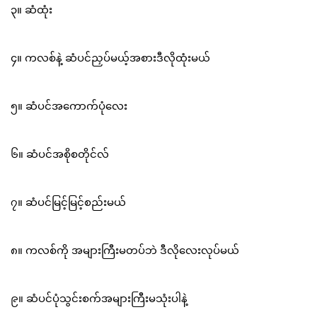
၃။ ဆံထုံး
၄။ ကလစ်နဲ့ ဆံပင်ညှပ်မယ့်အစားဒီလိုထုံးမယ်
၅။ ဆံပင်အကောက်ပုံလေး
၆။ ဆံပင်အစိုစတိုင်လ်
၇။ ဆံပင်မြင့်မြင့်စည်းမယ်
၈။ ကလစ်ကို အများကြီးမတပ်ဘဲ ဒီလိုလေးလုပ်မယ်
၉။ ဆံပင်ပုံသွင်းစက်အများကြီးမသုံးပါနဲ့