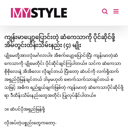
Skip
to
content
ကျန်းမာပျော့ပြောင်းတဲ့ ဆံကေသာကို ပိုင်ဆိုင်ဖို့
အိမ်တွင်းထိန်းသိမ်းနည်း (၄) မျိုး
ပျိုမေတို့အားလုံးမင်္ဂလာပါ။ အိစက်ပျော့ပြောင်းပြီး ကျန်းမာတဲ့ဆံ
ကေသာကို ပျိုမေတိုင်း ပိုင်ဆိုင်ချင်ကြပါတယ်။ သင်က ဆံကေသာ
စိုစိုလေးနဲ့ အိအိလေး လိုချင်တယ် ပြီးတော့ ဆံပင်ကို လက်ရှိထက်
အရှည်ပိုမြန်ချင်တယ် ဒါမှမဟုတ် ဗောက်သက်သာချင်တယ် စ
သဖြင့် အဓိက ရည်ရွယ်ချက်ဖြစ်တဲ့ ကျန်းမာတဲ့ ဆံကေသာပိုင်ဆိုင်ဖို့
ရာ ဒီထိန်းသိမ်းနည်းတွေအတိုင်း ပြုလုပ်နိုင်ပါတယ်။
၁။ ဆံပင်ပိုအရှည်မြန်ဖို့
လိုအပ်တဲ့ပစ္စည်းတွေကတော့-