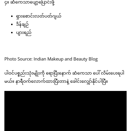
၄။ ဆံကေသာပျော့ပြောင်းဖို့
ရှားစောင်းလတ်ပတ်ဂျယ်
ဒိန်ချဉ်
ပျားရည်
Photo Source: Indian Makeup and Beauty Blog
ပါဝင်ပစ္စည်းသုံးမျိုးကို ရောပြီးနောက် ဆံကေသာ ပေါ် လိမ်းပေးရပါ
မယ်။ နာရီဝက်လောက်ထားပြီးတာနဲ့ ခေါင်းလျှော်နိုင်ပါပြီ။