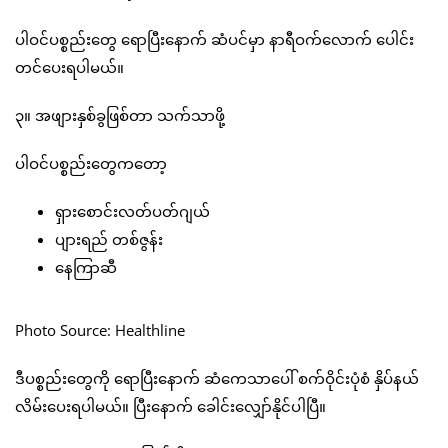
ပါဝင်ပစ္စည်းတွေ ရောပြီးနောက် ဆံပင်မှာ နာရီဝက်လောက် ပေါင်း
တင်ပေးရပါမယ်။
၃။ အဖျားနှစ်ခွဖြစ်တာ သက်သာဖို့
ပါဝင်ပစ္စည်းတွေကတော့
ရှားစောင်းလတ်ပတ်ဂျယ်
ပျားရည် တစ်ဇွန်း
နေကြာဆီ
Photo Source: Healthline
ဒီပစ္စည်းတွေကို ရောပြီးနောက် ဆံကေသာပေါ် စက်ဝိုင်းပုံစံ နှိပ်နယ်
လိမ်းပေးရပါမယ်။ ပြီးနောက် ခေါင်းလျှော်နိုင်ပါပြီ။