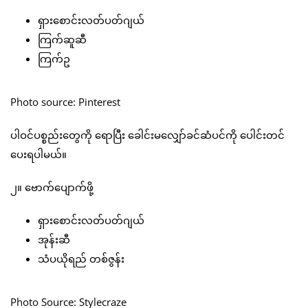
ရှားစောင်းလတ်ပတ်ဂျယ်
ကြက်ဆူဆီ
ကြက်ဥ
Photo source: Pinterest
ပါဝင်ပစ္စည်းတွေကို ရောပြီး ခေါင်းမလျှော်ခင်ဆံပင်ကို ပေါင်းတင်
ပေးရပါမယ်။
၂။ ဗောက်ပျောက်ဖို့
ရှားစောင်းလတ်ပတ်ဂျယ်
အုန်းဆီ
သံပယိုရည် တစ်ဇွန်း
Photo Source: Stylecraze