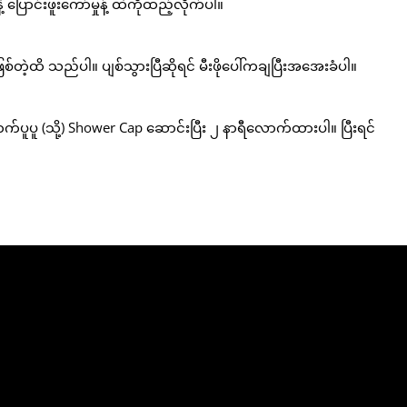
ဲ့ ပြောင်းဖူးကော်မှုန့် ထဲကိုထည့်လိုက်ပါ။
ဖြစ်တဲ့ထိ သည်ပါ။ ပျစ်သွားပြီဆိုရင် မီးဖိုပေါ်ကချပြီးအအေးခံပါ။
ပူပူ (သို့) Shower Cap ဆောင်းပြီး ၂ နာရီလောက်ထားပါ။ ပြီးရင်