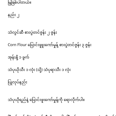
မြှဖြစ်ပါတယ်။
နည်း ၂
သံလွင်ဆီ စားပွဲတင်ဇွန်း ၂ ဇွန်း
Corn Flour ပြောင်းဖူူးကော်မှုန့် စားပွဲတင်ဇွန်း ၃ ဇွန်း
အုန်းနို့ ၁ ခွက်
သံပုယိုသီး ၁ လုံး (သို့) သံပုရာသီး ၁ လုံး
ပြုလုပ်နည်း
သံပုယိုရည်နဲ့ ပြောင်းဖူးကော်မှုန့်ကို ရောလိုက်ပါ။