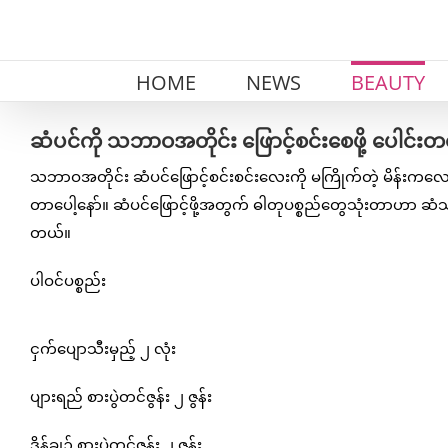
Skip
to
content
HOME
NEWS
BEAUTY
ဆံပင်ကို သဘာဝအတိုင်း ဖြောင့်စင်းစေဖို့ ပေါင်း
သဘာဝအတိုင်း ဆံပင်ဖြောင့်စင်းစင်းလေးကို မကြိုက်တဲ့ မိန်းကလေး
တာပေါ့နော်။ ဆံပင်ဖြောင့်ဖို့အတွက် ဓါတုပစ္စည်တွေသုံးတာဟာ ဆ
တယ်။
ပါဝင်ပစ္စည်း
ငှက်ပျောသီးမှည့် ၂ လုံး
ပျားရည် စားပွဲတင်ဇွန်း ၂ ဇွန်း
ဒိန်ချဉ် စားပွဲတင်ဇွန်း ၂ ဇွန်း