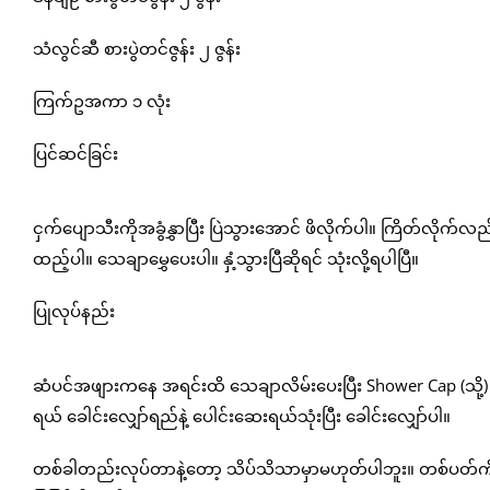
သံလွင်ဆီ စားပွဲတင်ဇွန်း ၂ ဇွန်း
ကြက်ဥအကာ ၁ လုံး
ပြင်ဆင်ခြင်း
ငှက်ပျောသီးကိုအခွံနွှာပြီး ပြဲသွားအောင် ဖိလိုက်ပါ။ ကြိတ်လိုက်
ထည့်ပါ။ သေချာမွှေပေးပါ။ နှံ့သွားပြီဆိုရင် သုံးလို့ရပါပြီ။
ပြုလုပ်နည်း
ဆံပင်အဖျားကနေ အရင်းထိ သေချာလိမ်းပေးပြီး Shower Cap (သို့
ရယ် ခေါင်းလျှော်ရည်နဲ့ ပေါင်းဆေးရယ်သုံးပြီး ခေါင်းလျှော်ပါ။
တစ်ခါတည်းလုပ်တာနဲ့တော့ သိပ်သိသာမှာမဟုတ်ပါဘူး။ တစ်ပတ်ကို ၂ 