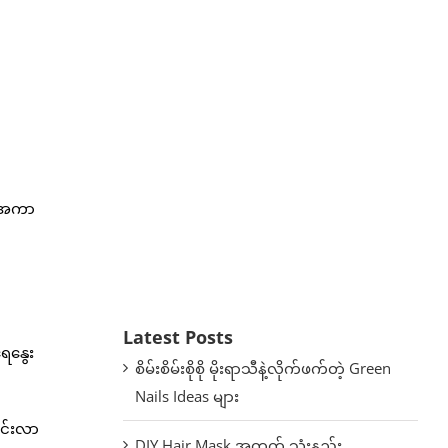
က်ဥအကာ
Latest Posts
ေနွေး
စိမ်းစိမ်းစိုစို မိုးရာသီနဲ့လိုက်ဖက်တဲ့ Green
Nails Ideas များ
စင်းလာ
DIY Hair Mask အတွက် သုံးနည်း