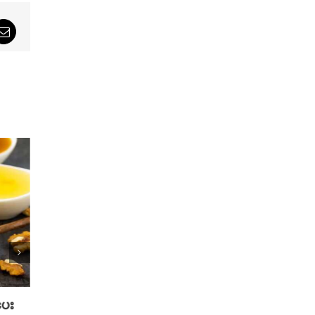
sApp
Email
ပေး
2025 TikTok မှာ Trend ဖြစ်ခဲ့တဲ့
2025 