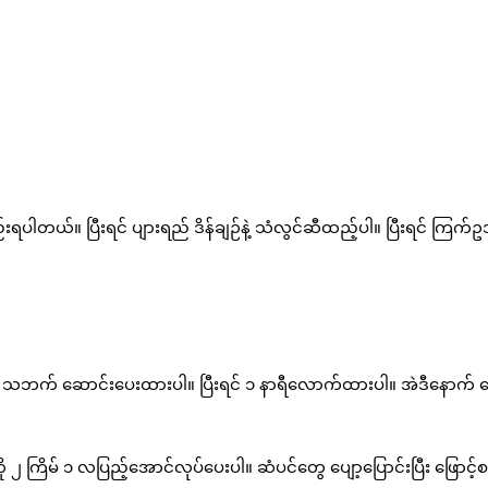
လည်းရပါတယ်။ ပြီးရင် ပျားရည် ဒိန်ချဉ်နဲ့ သံလွင်ဆီထည့်ပါ။ ပြီးရင် ကြ
) သဘက် ဆောင်းပေးထားပါ။ ပြီးရင် ၁ နာရီလောက်ထားပါ။ အဲဒီနောက် ရ
ကြိမ် ၁ လပြည့်အောင်လုပ်ပေးပါ။ ဆံပင်တွေ ပျော့ပြောင်းပြီး ဖြောင့်