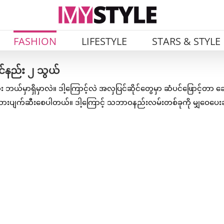
FASHION
LIFESTYLE
STARS & STYLE
တင်နည်း ၂ သွယ်
 ဘယ်မှာရှိမှာလဲ။ ဒါ့ကြောင့်လဲ အလှပြင်ဆိုင်တွေမှာ ဆံပင်ဖြောင့်တာ 
ံသားပျက်ဆီးစေပါတယ်။ ဒါ့ကြောင့် သဘာဝနည်းလမ်းတစ်ခုကို မျှဝေပေးခ