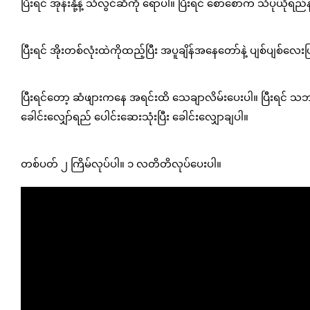
ပြီးရင် အုန်းနို့နဲ့ သံလွင်ဆီကို ရောပါ။ ပြီးရင် စောစောက သံပုယိုရည်န
ပြီးရင် အိုးတစ်လုံးထဲကိုထည့်ပြီး အပူချိန်အနေတော်နဲ့ ပျစ်ပျစ်လေး
ပြီးရင်တော့ ဆံဖျားကနေ အရင်းထိ သေချာလိမ်းပေးပါ။ ပြီးရင် သဘက်
ခေါင်းလျှော်ရည် ပေါင်းဆေးသုံးပြီး ခေါင်းလျှောချပါ။
တစ်ပတ် ၂ ကြိမ်လုပ်ပါ။ ၁ လတိတိလုပ်ပေးပါ။