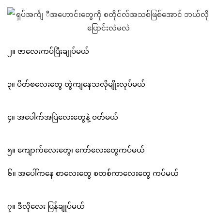
၂။ ဇာလေးကပ်ပြီးချုပ်မယ်
၃။ ပိတ်စလေးတွေ တွဲကျနေသလိုမျိုးလုပ်မယ်
၄။ အပေါက်အပြဲလေးတွေနဲ့ ဝတ်မယ်
၅။ ကျောက်လေးတွေ၊ ကော်လေးတွေကပ်မယ်
၆။ အပေါ်ကနေ စာလေးတွေ စတစ်ကာလေးတွေ ကပ်မယ်
၇။ ဒီလိုလေး ပြန်ချုပ်မယ်