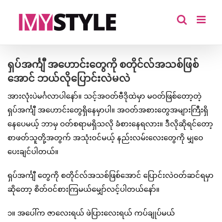
Skip
to
content
ရှပ်အင်္ကျီ အဟောင်းတွေကို စတိုင်လ်အသစ်ဖြစ်
အောင် ဘယ်လိုပြောင်းလဲမလဲ
အားလုံးပဲမင်္ဂလာပါနော်။ သင့်အဝတ်ဗီဒိုထဲမှာ မဝတ်ဖြစ်တော့တဲ့
ရှပ်အင်္ကျီ အဟောင်းတွေရှိနေမှာပါ။ အဝတ်အစားတွေအများကြီးရှိ
နေပေမယ့် ဘာမှ ဝတ်စရာမရှိသလို ခံစားနေရလား။ ဒီလိုဆိုရင်တော့
စာဖတ်သူတို့အတွက် အသုံးဝင်မယ့် နည်းလမ်းလေးတွေကို မျှဝေ
ပေးချင်ပါတယ်။
ရှပ်အင်္ကျီ တွေကို စတိုင်လ်အသစ်ဖြစ်အောင် ပြောင်းလဲဝတ်ဆင်ရမှာ
ဆိုတော့ စိတ်ဝင်စားကြမယ်မျှော်လင့်ပါတယ်နော်။
၁။ အပေါ်က ဇာလေးရယ် ဖဲပြားလေးရယ် ကပ်ချုပ်မယ်