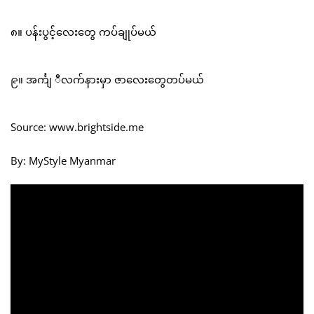
၈။ ပန်းပွင့်လေးတွေ ကပ်ချုပ်မယ်
၉။ အင်္ကျ ီလက်နားမှာ ဇာလေးတွေတပ်မယ်
Source: www.brightside.me
By: MyStyle Myanmar