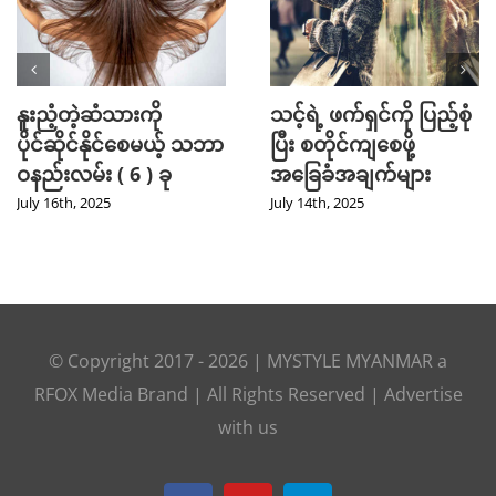
နူးညံ့တဲ့ဆံသားကို
သင့်ရဲ့ ဖက်ရှင်ကို ပြည့်စုံ
ပိုင်ဆိုင်နိုင်စေမယ့် သဘာ
ပြီး စတိုင်ကျစေဖို့
ဝနည်းလမ်း ( 6 ) ခု
အခြေခံအချက်များ
July 16th, 2025
July 14th, 2025
© Copyright 2017 -
2026
|
MYSTYLE MYANMAR
a
RFOX Media
Brand | All Rights Reserved |
Advertise
with us