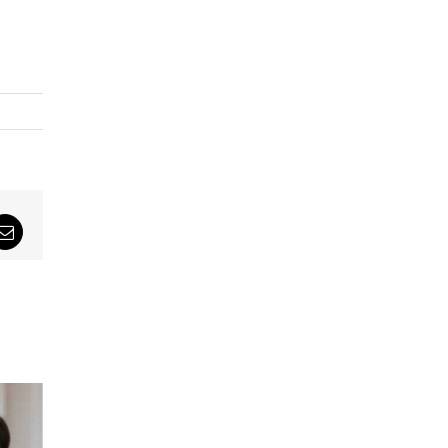
sApp
Email