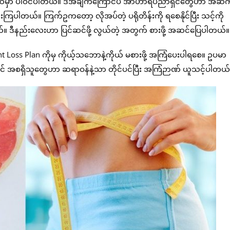
စုထဲမှာ ပါဝင်ပါတယ်။ ဒီအချက်ကြောင်ပဲ အာဟာရပညာရှင်တွေဟာ အဆီကိ
န်းကြပါတယ်။ ကြက်ဥကတော့ လိုအပ်တဲ့ ပရိုတိန်းကို ရစေနိုင်ပြီး သင့်ကို
ယ်။ ဒီနည်းလေးဟာ ပြင်ဆင်ဖို့ လွယ်တဲ့ အတွက် စားဖို့ အဆင်ပြေပါတယ်။
 Loss Plan ကိုမှ ကိုယ့်သဘောနဲ့ကိုယ် မစားဖို့ အကြံပေးပါရစေ။ ဥပမာ
ိခင် အစရှိသူတွေဟာ ဆရာဝန်နဲ့သာ တိုင်ပင်ပြီး အကြံဉာဏ် ယူသင့်ပါတယ်