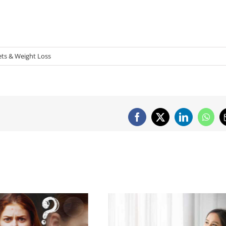
ets & Weight Loss
Facebook
X
LinkedIn
What