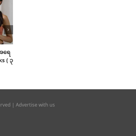
းအရေ
စိတ်ဖိစီးမှုကြောင့် ဆံပင်ကျွတ်တဲ့
Worko
ks ( ၃
ပြဿနာအတွက် နည်းလမ်းလေးတွေ
အစားအ
July 26th, 2024
July 26t
erved |
Advertise with us