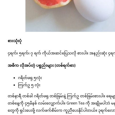
စားသုံးပုံ
၄ရက်၊ ၅ရက်၊ ၇ ရက် ကိုယ်အဆင်ပြေသလို စားပါ။ အနည်းဆုံး ၄ရက
အဓိက လိုအပ်တဲ့ ပစ္စည်းများ (တစ်ရက်စာ)
ဂရိတ်ဖရု ၅လုံး
ကြက်ဥ ၅ လုံး
တစ်နာရီ တစ်ခါ ဂရိတ်ဖရု တစ်ခြမ်းနဲ့ ကြက်ဥ တစ်ခြမ်းစားပါ။ 
တစ်နေ့ကို ၄၅မိနစ် လမ်းလျှောက်ပါ။ Green Tea ကို အချိုမပါဘဲ 
တွေကို ရှင်းပေးဖို့ လက်ဖက်စိမ်းက ကူညီပေးနိုင်ပါတယ်။ ၃ရက်လော