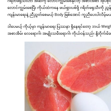
ဂရိတ်ဖရုသီးဟာ အဆီကို လောင်ကျွမ်းစေနိုင်တဲ့ အစားအစာ အုပ်
လောင်ကျွမ်းစေပြီး ကိုယ်ထဲကနေ ဖယ်ရှားပစ်ဖို့ ဂရိတ်ဖရုသီးကို ညွှ
ကျန်းမာရေးနဲ့ ညီညွှတ်စေမယ့် Body ဖြစ်အောင် ကူညီပေးပါလိမ့်မ
ဒါပေမယ့် ကိုယ့်မှာ ကျန်းမာရေး ပြဿနာ ရှိနေရင်တော့ ဘယ် Weight
အစာအိမ်၊ လေရောဂါ၊ အမျိုးသမီးရောဂါ၊ ကိုယ်ဝန်သည်၊ နို့တိုက်မ