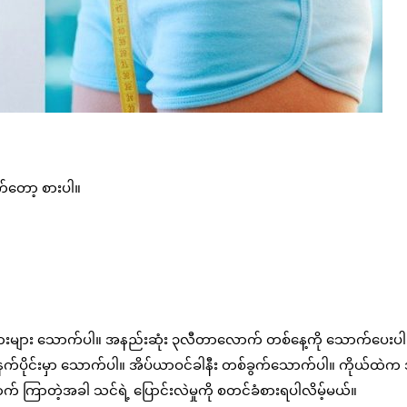
်တော့ စားပါ။
ရေများများ သောက်ပါ။ အနည်းဆုံး ၃လီတာလောက် တစ်နေ့ကို သောက်ပေးပါ
မနက်ပိုင်းမှာ သောက်ပါ။ အိပ်ယာဝင်ခါနီး တစ်ခွက်သောက်ပါ။ ကိုယ်ထဲက
က် ကြာတဲ့အခါ သင်ရဲ့ ပြောင်းလဲမှုကို စတင်ခံစားရပါလိမ့်မယ်။