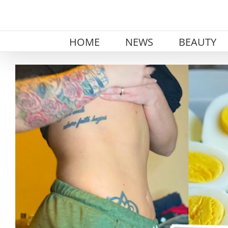
Skip
to
content
HOME
NEWS
BEAUTY
View
Larger
Image