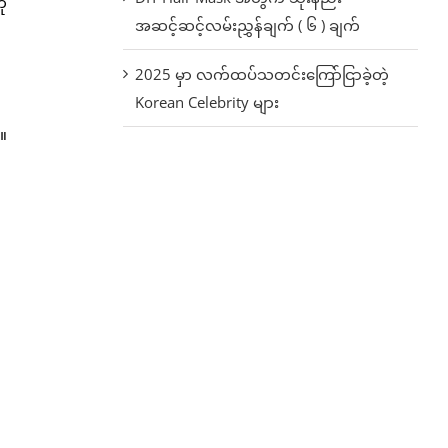
ု
အဆင့်ဆင့်လမ်းညွှန်ချက် ( ၆ ) ချက်
2025 မှာ လက်ထပ်သတင်းကြော်ငြာခဲ့တဲ့
Korean Celebrity များ
။