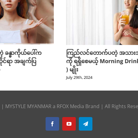
့ ခန္ဓာကိုယ်ပေါ်က
ကြည်လင်တောက်ပတဲ့ အသာ
ိုင်ရာ အချက်ပြ
ကို ရရှိစေမယ့် Morning Drin
ေ
) မျိုး
July 29th, 2024
|
MYSTYLE MYANMAR
a
RFOX Media
Brand | All Rights Res
Facebook
YouTube
Telegram