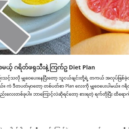
့် ဂရိတ်ဖရုသီးနဲ့ ကြက်ဥ Diet Plan
သင့်သလို မျှဝေပေးနေပြီးတော့ သူငယ်ချင်းတို့ရဲ့ တကယ် အလုပ်ဖြစ်ခဲ့တ
ယ်။ ကဲ ဒီတပတ်မှာတော့ တစ်ပတ်စာ Plan လေးကို မျှဝေပေးပါမယ်။ ဂရိ
နည်းလေးတစ်ခုပါ။ ဘာကြောင့်လဲဆိုရင်တော့ စားရတဲ့ ရက်တိုပြီး ထိရောက်မှ