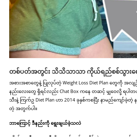
တစ်ပတ်အတွင်း သိသိသာသာ ကိုယ်ရည်စစ်သွားစေမယ
အစားအစာတွေနဲ့ ပြုလုပ်တဲ့ Weight Loss Diet Plan တွေကို အလျဉ်း
နည်းလေးတွေ ရှိရင်လည်း Chat Box ကနေ တဆင့် မျှဝေလို့ ရပါတ
သီးနဲ့ ကြက်ဥ Diet Plan ဟာ 2014 ခုနှစ်ကစပြီး နာမည်ကျော်ခဲ့တဲ့ 
တဲ့ အတွက်ပါ။
ဘာကြောင့် ဒီနည်းကို ရွေးချယ်ခဲ့သလဲ