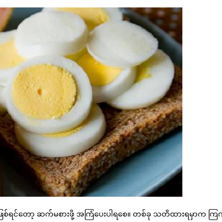
ြစ်ရင်တော့ ဆက်မစားဖို့ အကြံပေးပါရစေ။ တစ်ခု သတိထားရမှာက ကြ