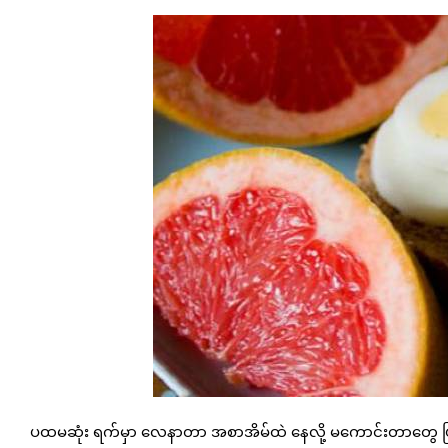
ပထမဆုံး ရက်မှာ လေနာတာ အစာအိမ်ထဲ နေလို့ မကောင်းတာတွေ ဖ