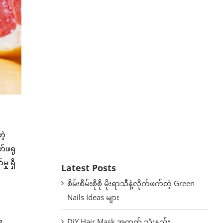
ဲ့
တ်ဖရု
ု ရှိ
Latest Posts
စိမ်းစိမ်းစိုစို မိုးရာသီနဲ့လိုက်ဖက်တဲ့ Green
Nails Ideas များ
DIY Hair Mask အတွက် သုံးနည်း