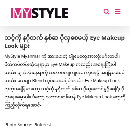
Skip
to
content
သင့်ကို နဂိုထက် နှစ်ဆ ပိုလှစေမယ့် Eye Makeup
Look များ
MyStyle Myanmar ကို အားပေးတဲ့ ပျိုမေတွေအားလုံးမင်္ဂလာပါ။
မိတ်ကပ်လိမ်းတဲ့နေရာမှာ Eye Makeup ကလည်း အရေးကြီးပါ
တယ်။ မျက်လုံးနေရာကို သဘာဝကျကျလေး လှနေဖို့ အချိန်ပေးရပါ
တယ်။ သေချာ Blend လုပ်ပေးသင့်ပါတယ်။ Eye Makeup Look
လှတဲ့အချိန်မှာတော့ သင့်ကို နဂိုထက် နှစ်ဆ ပိုဆွဲဆောင်မှုရှိစေပြီး ပို
လှနေစေမှာပါ။ ဒီတော့ သဘာဝဆန်ဆန် Eye Makeup Look တွေကို
ကြည့်လိုက်ရအောင်-
Photo Source: Pinterest