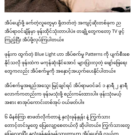
အိပ်ပျော်ဖို့ ခက်တဲ့လူတွေမှာ ရှိတတ်တဲ့ အကျင့်ဆိုးတစ်ခုက ည
အိပ်ရာဝင်ချိန်မှာ ဖုန်းထိုင်သုံးတာပါပဲ။ တချို့တွေကတော့ TV ဖွင့်
ကြည့်ပြီး အိပ်ဖို့လုပ်ကြပါတယ်။
ဖုန်းက ထွက်တဲ့ Blue Light ဟာ အိပ်စက်မှု Patterns ကို ပျက်စီးစေ
နိုင်သလို ဖုန်းထဲက မကုန်ဆုံးနိုင်အောင် များပြားလှတဲ့ ဖျော်ဖြေရေး
တွေကလည်း အိပ်စက်မှုကို အနှောင့်အယှက်ပေးနိုင်ပါတယ်။
အိပ်စက်မှုအရည်အသွေး မြင့်ချင်ရင် အိပ်ရာမဝင်ခင် ၁ နာရီ ၂ နာရီ
လောက်ကတည်းက ဖုန်းမသုံးဖို့ စည်းကမ်းထားပါ။ ဖုန်းသုံးမယ့်
အစား စာအုပ်ကောင်းတစ်အုပ် ဝယ်ဖတ်ပါ။
၆ မိနစ်ကြာ စာဖတ်လိုက်တာနဲ့ နှလုံးခုန်နှုန်း နဲ့ ကြွက်သား
တောင့်တင်းမှုတွေ ပြေလျော့စေတယ်လိ့ ဆိုပါတယ်။ ကြွက်သားတွေ
ပြေလျော့ပြီး နှလုံးခုန်နှုန်းမှန်သွားတာဟာ အိပ်ပျော်ဖို့ လွယ်ကူ