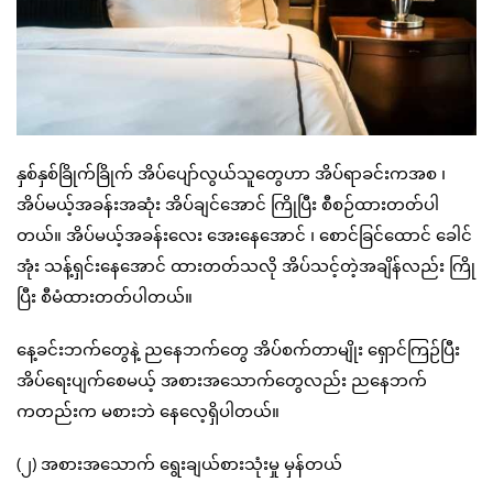
နှစ်နှစ်ခြိုက်ခြိုက် အိပ်ပျော်လွယ်သူတွေဟာ အိပ်ရာခင်းကအစ ၊
အိပ်မယ့်အခန်းအဆုံး အိပ်ချင်အောင် ကြိုပြီး စီစဉ်ထားတတ်ပါ
တယ်။ အိပ်မယ့်အခန်းလေး အေးနေအောင် ၊ စောင်ခြင်ထောင် ခေါင်
အုံး သန့်ရှင်းနေအောင် ထားတတ်သလို အိပ်သင့်တဲ့အချိန်လည်း ကြို
ပြီး စီမံထားတတ်ပါတယ်။
နေ့ခင်းဘက်တွေနဲ့ ညနေဘက်တွေ အိပ်စက်တာမျိုး ရှောင်ကြဉ်ပြီး
အိပ်ရေးပျက်စေမယ့် အစားအသောက်တွေလည်း ညနေဘက်
ကတည်းက မစားဘဲ နေလေ့ရှိပါတယ်။
(၂) အစားအသောက် ရွေးချယ်စားသုံးမှု မှန်တယ်