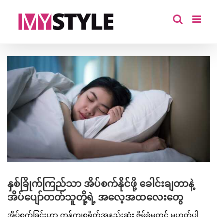
Skip
to
content
View
Larger
Image
နှစ်ခြိုက်ကြည်သာ အိပ်စက်နိုင်ဖို့ ခေါင်းချတာနဲ့
အိပ်ပျော်တတ်သူတို့ရဲ့ အလေ့အထလေးတွေ
အိပ်စက်ခြင်းဟာ ကုန်ကျစရိတ်အနည်းဆုံး ဇိမ်ခံမှုတင် မဟုတ်ပါ