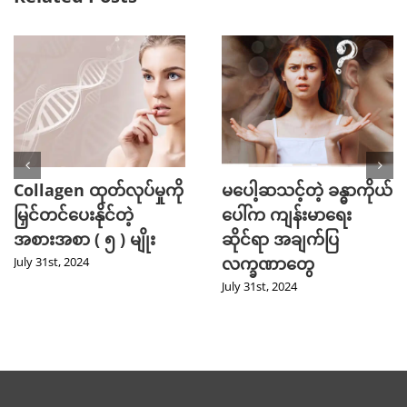
Collagen ထုတ်လုပ်မှုကို
မပေါ့ဆသင့်တဲ့ ခန္ဓာကိုယ်
မြှင်တင်ပေးနိုင်တဲ့
ပေါ်က ကျန်းမာရေး
အစားအစာ ( ၅ ) မျိုး
ဆိုင်ရာ အချက်ပြ
လက္ခဏာတွေ
July 31st, 2024
July 31st, 2024