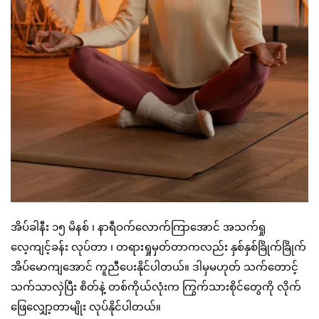
အိပ်ခါနီး ၁၅ မိနစ် ၊ နာရီဝက်လောက်ကြာအောင် အသက်ရှု
လေ့ကျင့်ခန်း လုပ်တာ ၊ တရားရှုမှတ်တာကလည်း နှစ်နှစ်ခြိုက်ခြိုက်
အိပ်မောကျအောင် ကူညီပေးနိုင်ပါတယ်။ ဒါမှမဟုတ် သက်တောင့်
သက်သာလှဲပြီး စိတ်နဲ့ တစ်ကိုယ်လုံးက ကြွက်သားစိုင်တွေကို လိုက်
ဖြေလျှော့တာမျိုး လုပ်နိုင်ပါတယ်။