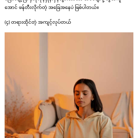
အောင် ဖန်တီးလိုက်တဲ့ အခြေအနေပဲ ဖြစ်ပါတယ်။
(၄) တရားထိုင်တဲ့ အကျင့်လုပ်တယ်