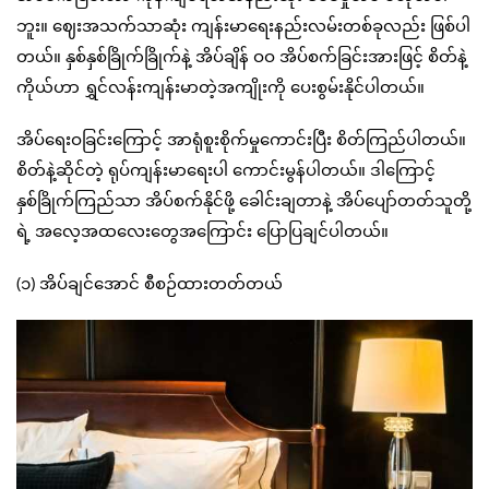
ဘူး။ ဈေးအသက်သာဆုံး ကျန်းမာရေးနည်းလမ်းတစ်ခုလည်း ဖြစ်ပါ
တယ်။ နှစ်နှစ်ခြိုက်ခြိုက်နဲ့ အိပ်ချိန် ဝဝ အိပ်စက်ခြင်းအားဖြင့် စိတ်နဲ့
ကိုယ်ဟာ ရွှင်လန်းကျန်းမာတဲ့အကျိုးကို ပေးစွမ်းနိုင်ပါတယ်။
အိပ်ရေးဝခြင်းကြောင့် အာရုံစူးစိုက်မှုကောင်းပြီး စိတ်ကြည်ပါတယ်။
စိတ်နဲ့ဆိုင်တဲ့ ရုပ်ကျန်းမာရေးပါ ကောင်းမွန်ပါတယ်။ ဒါကြောင့်
နှစ်ခြိုက်ကြည်သာ အိပ်စက်နိုင်ဖို့ ခေါင်းချတာနဲ့ အိပ်ပျော်တတ်သူတို့
ရဲ့ အလေ့အထလေးတွေအကြောင်း ပြောပြချင်ပါတယ်။
(၁) အိပ်ချင်အောင် စီစဉ်ထားတတ်တယ်