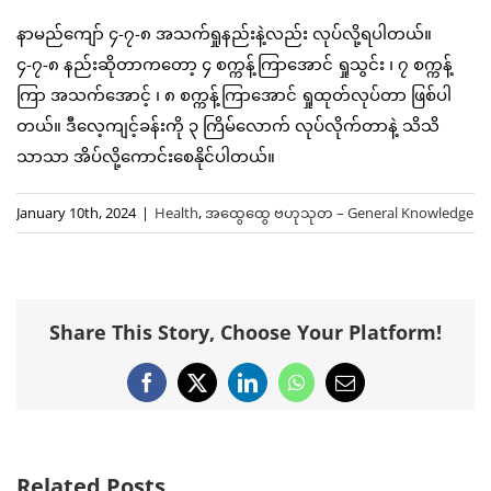
နာမည်ကျော် ၄-၇-၈ အသက်ရှုနည်းနဲ့လည်း လုပ်လို့ရပါတယ်။
၄-၇-၈ နည်းဆိုတာကတော့ ၄ စက္ကန့်ကြာအောင် ရှုသွင်း ၊ ၇ စက္ကန့်
ကြာ အသက်အောင့် ၊ ၈ စက္ကန့်ကြာအောင် ရှုထုတ်လုပ်တာ ဖြစ်ပါ
တယ်။ ဒီလေ့ကျင့်ခန်းကို ၃ ကြိမ်လောက် လုပ်လိုက်တာနဲ့ သိသိ
သာသာ အိပ်လို့ကောင်းစေနိုင်ပါတယ်။
January 10th, 2024
|
Health
,
အထွေထွေ ဗဟုသုတ – General Knowledge
Share This Story, Choose Your Platform!
Facebook
X
LinkedIn
WhatsApp
Email
Related Posts