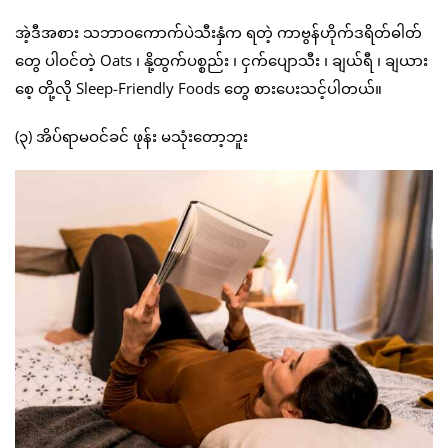
အဲ့ဒီအစား သဘာဝကောက်ပဲသီးနှံက ရတဲ့ ကာဗွန်ဟိုက်ဒရိတ်ဓါတ်
တွေ ပါဝင်တဲ့ Oats ၊ နို့ထွက်ပစ္စည်း ၊ ငှက်ပျောသီး ၊ ချယ်ရီ ၊ ချယား
စေ့ တို့လို Sleep-Friendly Foods တွေ စားပေးသင့်ပါတယ်။
(၃) အိပ်ရာမဝင်ခင် ဖုန်း မသုံးတော့ဘူး