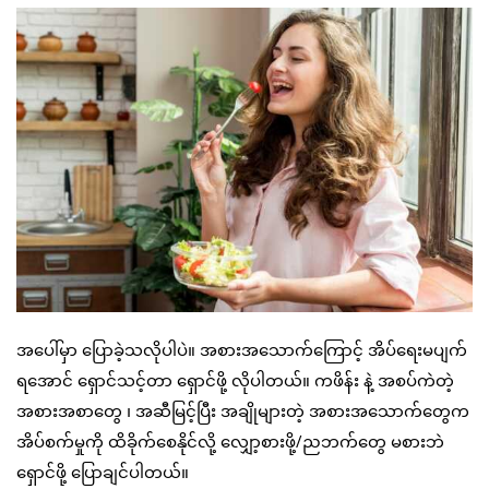
အပေါ်မှာ ပြောခဲ့သလိုပါပဲ။ အစားအသောက်ကြောင့် အိပ်ရေးမပျက်
ရအောင် ရှောင်သင့်တာ ရှောင်ဖို့ လိုပါတယ်။ ကဖိန်း နဲ့ အစပ်ကဲတဲ့
အစားအစာတွေ ၊ အဆီမြင့်ပြီး အချိုများတဲ့ အစားအသောက်တွေက
အိပ်စက်မှုကို ထိခိုက်စေနိုင်လို့ လျှော့စားဖို့/ညဘက်တွေ မစားဘဲ
ရှောင်ဖို့ ပြောချင်ပါတယ်။