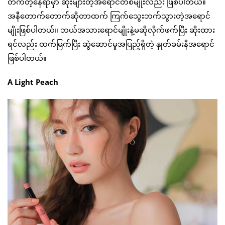
တက်တဲ့နေရာမှာ ဆိုးများတဲ့အရောင်တစ်မျိုးလည်း ဖြစ်ပါတယ်။
အနီတောက်တောက်ဆိုတာထက် ကြက်သွေးဘက်သွားတဲ့အရောင်
မျိုးဖြစ်ပါတယ်။ ဘယ်အသားရောင်မျိုးနဲ့မဆိုလိုက်ဖက်ပြီး ဆိုးထား
ရင်လည်း ထက်မြက်ပြီး ဆွဲဆောင်မှုအပြည့်ရှိတဲ့ နှုတ်ခမ်းနီအရောင်
ဖြစ်ပါတယ်။
A Light Peach