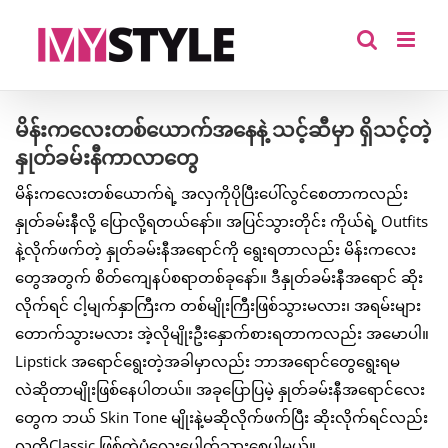
Skip
to
content
မိန်းကလေးတစ်ယောက်အနေနဲ့ သင့်ဆီမှာ ရှိသင့်တဲ့
နှုတ်ခမ်းနီကာလာတွေ
မိန်းကလေးတစ်ယောက်ရဲ့ အလှကိုပိုပြီးပေါ်လွင်စေတာကလည်း
နှုတ်ခမ်းနီလို့ ပြောလို့ရတယ်နော်။ အပြင်သွားတိုင်း ကိုယ်ရဲ့ Outfits
နဲ့လိုက်ဖက်တဲ့ နှုတ်ခမ်းနီအရောင်ကို ရွေးရတာလည်း မိန်းကလေး
တွေအတွက် စိတ်ကျေနပ်စရာတစ်ခုနော်။ ဒီနှုတ်ခမ်းနီအရောင် ဆိုး
လိုက်ရင် ငါ့မျက်နှာကြီးက တစ်မျိုးကြီးဖြစ်သွားမလား၊ အရမ်းများ
တောက်သွားမလား အဲ့လိုမျိုးဦးနှောက်စားရတာကလည်း အမောပါ။
Lipstick အရောင်ရွေးတဲ့အခါမှာလည်း ဘာအရောင်တွေရွေးရမ
လဲဆိုတာမျိုးဖြစ်နေပါတယ်။ အခုပြောပြမဲ့ နှုတ်ခမ်းနီအရောင်လေး
တွေက ဘယ် Skin Tone မျိုးနဲ့မဆိုလိုက်ဖက်ပြီး ဆိုးလိုက်ရင်လည်း
လူကိုClassic ဖြစ်တဲ့ပုံလေးပေါက်သွားစေပါမယ်။