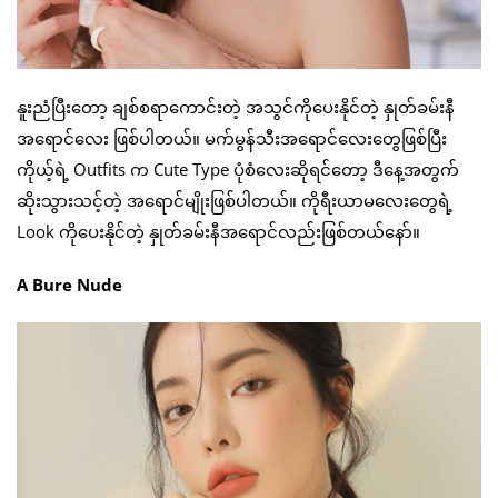
နူးညံပြီးတော့ ချစ်စရာကောင်းတဲ့ အသွင်ကိုပေးနိုင်တဲ့ နှုတ်ခမ်းနီ
အရောင်လေး ဖြစ်ပါတယ်။ မက်မွန်သီးအရောင်လေးတွေဖြစ်ပြီး
ကိုယ့်ရဲ့ Outfits က Cute Type ပုံစံလေးဆိုရင်တော့ ဒီနေ့အတွက်
ဆိုးသွားသင့်တဲ့ အရောင်မျိုးဖြစ်ပါတယ်။ ကိုရီးယာမလေးတွေရဲ့
Look ကိုပေးနိုင်တဲ့ နှုတ်ခမ်းနီအရောင်လည်းဖြစ်တယ်နော်။
A Bure Nude