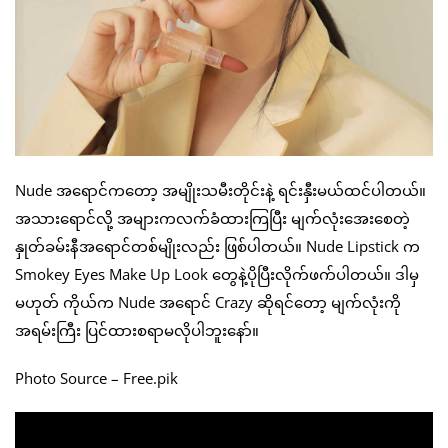
Nude အရောင်ကတော့ အမျိုးသမီးတိုင်းနဲ့ ရင်းနှီးမယ်ထင်ပါတယ်။
အသားရောင်လို့ အများကလက်ခံထားကြပြီး မျက်လုံးအေးစေတဲ့
နှုတ်ခမ်းနီအရောင်တစ်မျိုးလည်း ဖြစ်ပါတယ်။ Nude Lipstick က
Smokey Eyes Make Up Look တွေနဲ့ပိုပြီးလိုက်ဖက်ပါတယ်။ ဒါမှ
မဟုတ် ကိုယ်က Nude အရောင် Crazy ဆိုရင်တော့ မျက်လုံးကို
အရမ်းကြီး ပြင်ထားစရာမလိုပါဘူးနော်။
Photo Source – Free.pik