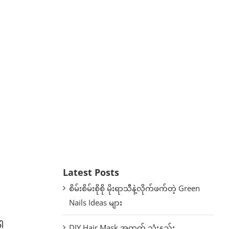
Latest Posts
စိမ်းစိမ်းစိုစို မိုးရာသီနဲ့လိုက်ဖက်တဲ့ Green
Nails Ideas များ
ါ
DIY Hair Mask အတွက် သုံးနည်း