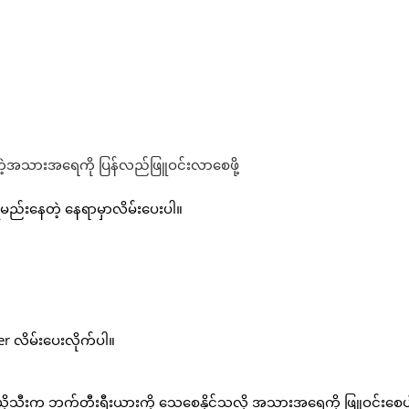
ိုမည်းနေတဲ့ နေရာမှာလိမ်းပေးပါ။
er လိမ်းပေးလိုက်ပါ။
ိုသီးက ဘက်တီးရီးယားကို သေစေနိုင်သလို အသားအရေကို ဖြူဝင်းစေပ