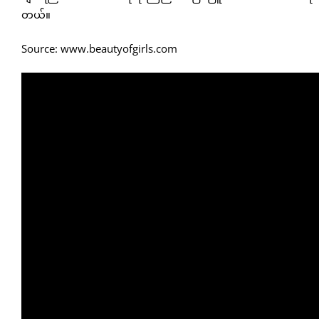
တယ်။
Source: www.beautyofgirls.com