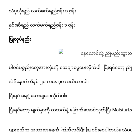
သံပုယိုရည် လက်ဖက်ရည်ဇွန်း ၁ ဇွန်း
နှင်းဆီရည် လက်ဖက်ရည်ဇွန်း ၁ ဇွန်း
ပြုလုပ်နည်း
ပါဝင်ပစ္စည်းတွေအားလုံးကို သေချာမွှေပေးလိုက်ပါ။ ပြီးရင်တော့ ည
အဲဒီနောက် မိနစ် ၂၀ ကနေ ၃၀ အထိထားပါ။
ပြီးရင် ရေနဲ့ ဆေးချပေးလိုက်ပါ။
ပြီးရင်တော့ မျက်နှာကို တဘက်နဲ့ ခြောက်အောင်သုတ်ပြီး Moisturiz
ပျားရည်က အသားအရေကို ကြည်လင်ပြီး ဖြူဝင်းစေပါတယ်။ သံပုယ