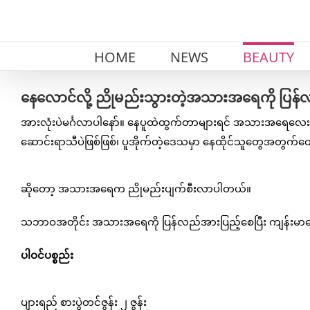
Skip
to
content
HOME
NEWS
BEAUTY
နေလောင်လို့ ညိုမည်းသွားတဲ့အသားအရေကို ပြန်လ
အားလုံးပဲမင်္ဂလာပါနော်။ နေပူထဲထွက်တာများရင် အသားအရေလေးက န
ဆောင်းရာသီပဲဖြစ်ဖြစ်၊ ပူအိုက်တဲ့ဒေသမှာ နေထိုင်သူတွေအတွက
ဆိုတော့ အသားအရေက ညိုမည်းပျက်စီးလာပါတယ်။
သဘာဝအတိုင်း အသားအရေကို ပြန်လည်အားပြည့်စေပြီး ကျန်းမာစေ
ပါဝင်ပစ္စည်း
ပျားရည် စားပွဲတင်ဇွန်း ၂ ဇွန်း