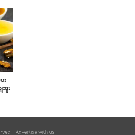
ပေး
2025 TikTok မှာ Trend ဖြစ်ခဲ့တဲ့
2025 
ေးဇူး
Hot Beauty Product ( 5 ) မျိုး
Pieces
August 27th, 2025
August 
erved |
Advertise with us