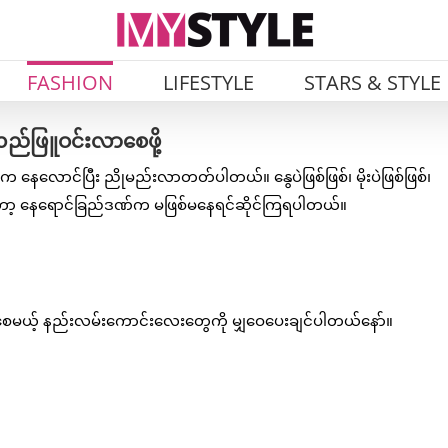
FASHION
LIFESTYLE
STARS & STYLE
ည်ဖြူဝင်းလာစေဖို့
ေလောင်ပြီး ညိုမည်းလာတတ်ပါတယ်။ နွေပဲဖြစ်ဖြစ်၊ မိုးပဲဖြစ်ဖြစ်၊
်တော့ နေရောင်ခြည်ဒဏ်က မဖြစ်မနေရင်ဆိုင်ကြရပါတယ်။
မယ့် နည်းလမ်းကောင်းလေးတွေကို မျှဝေပေးချင်ပါတယ်နော်။