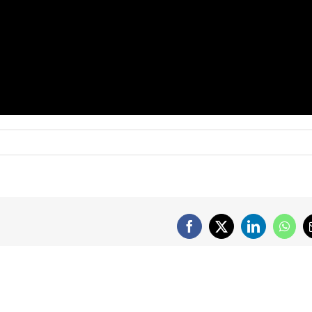
Facebook
X
LinkedIn
What