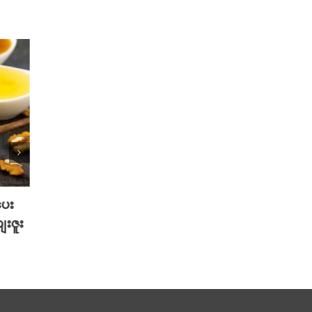
ပေး
2025 TikTok မှာ Trend ဖြစ်ခဲ့တဲ့
သင့်ဆ
ေးဇူး
Hot Beauty Product ( 5 ) မျိုး
စေမယ့
နည်းလ
August 27th, 2025
August 