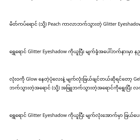
မိတ်ကပ်ရောင် (သို့) Peach ကာလာဘက်သွားတဲ့ Glitter Eyeshadow က
ရွှေရောင် Glitter Eyeshadow ကိုယူပြီး မျက်ခွံအပေါ်ဘက်နားမှာ န
လုံးဝကို Glow နေတဲ့ပုံလေးနဲ့ မျက်လုံးခြယ်ချင်တယ်ဆိုရင်တော့ G
ဘက်သွားတဲ့အရောင် (သို့) အဖြူဘက်သွားတဲ့အရောင်ကိုရွေးပြီး လက်
ရွှေရောင် Glitter Eyeshadow ကိုယူပြီး မျက်လုံးအောက်မှာ ခြယ်ပေ