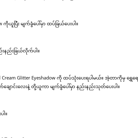
ိုယူပြီး မျက်ခွံပေါ်မှာ ထပ်ခြယ်ပေးပါ။
ည်းနည်းခြယ်လိုက်ပါ။
el Cream Glitter Eyeshadow ကို ထပ်သုံးပေးရပါမယ်။ အဲ့တာကိုမှ ရွှေရေ
ချောင်းလေးနဲ့ တို့ယူကာ မျက်ခွံပေါ်မှာ နည်းနည်းသုတ်ပေးပါ။
းပါ။