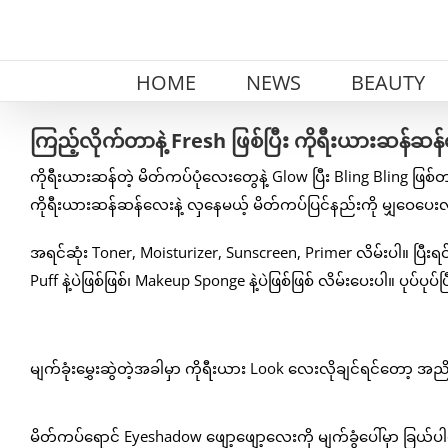
Skip
to
content
HOME
NEWS
BEAUTY
ကြည့်လိုက်တာနဲ့ Fresh ဖြစ်ပြီး ကိုရီးယားဆန်ဆန
ကိုရီးယားဆန်တဲ့ မိတ်ကပ်ပုံလေးတွေနဲ့ Glow ပြီး Bling Bling ဖြ
ကိုရီးယားဆန်ဆန်လေးနဲ့ လှနေမယ့် မိတ်ကပ်ပြင်နည်းကို မျှဝေပေ
အရင်ဆုံး Toner, Moisturizer, Sunscreen, Primer လိမ်းပါ။ ပြီးရင
Puff နဲ့ပဲဖြစ်ဖြစ်၊ Makeup Sponge နဲ့ပဲဖြစ်ဖြစ် လိမ်းပေးပါ။ ပုပ်ပုပ်ပြ
မျက်ခုံးမွှေးဆွဲတဲ့အခါမှာ ကိုရီးယား Look လေးလိုချင်ရင်တော့
မိတ်ကပ်ရောင် Eyeshadow ဖျော့ဖျော့လေးကို မျက်ခွံပေါ်မှာ ခြယ