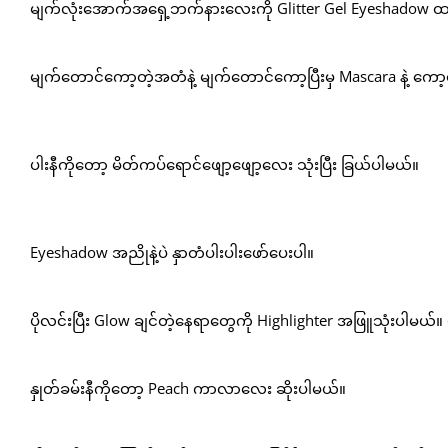
မျက်လုံးအောက်အရှေ့ဘက်နားလေးကို Glitter Gel Eyeshadow ထ
မျက်တောင်ကော့တဲ့အတံနဲ့ မျက်တောင်ကော့ပြီးမှ Mascara နဲ့ က
ပါးနီကိုတော့ မိတ်ကပ်ရောင်ဖျော့ဖျော့လေး သုံးပြီး ခြယ်ပါမယ်။
Eyeshadow အညိုနဲ့ပဲ နှာတံပါးပါးဖော်ပေးပါ။
ပိုလင်းပြီး Glow ချင်တဲ့နေရာတွေကို Highlighter အဖြူသုံးပါမယ်။ ပါ
နှုတ်ခမ်းနီကိုတော့ Peach ကာလာလေး ဆိုးပါမယ်။