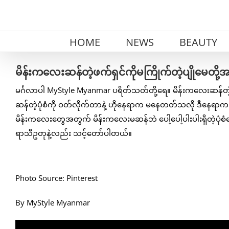
Skip
to
content
HOME
NEWS
BEAUTY
မိန်းကလေးဆန်တဲ့ဖက်ရှင်ကိုမကြိုက်တဲ့ပျိုမေတို့အတွ
မင်္ဂလာပါ MyStyle Myanmar ပရိတ်သတ်တို့ရေ။ မိန်းကလေးဆန်တဲ့
ဆန်တဲ့ပုံစံကို ဝတ်လိုက်တာနဲ့ ဟိုနေရာက မနေတတ်သလို ဒီနေရာက မန
မိန်းကလေးတွေအတွက် မိန်းကလေးမဆန်ဘဲ ပေါ့ပေါ့ပါးပါးရှိတဲ့ပုံစံတွေ
ရာသီဥတုနဲ့လည်း သင့်တော်ပါတယ်။
Photo Source: Pinterest
By MyStyle Myanmar