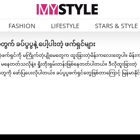
FASHION
LIFESTYLE
STARS & STYLE
က် ခပ်ပွပွနဲ့ ပေါ့ပါးတဲ့ ဖက်ရှင်များ
ဖက်ရှင်ကို မကြိုက်တဲ့ပျိုမေတွေက ထူးခြားတဲ့မိန်းကလေးတွေပါ။ မိန်
ေတတ်သလိုနဲ့။ ရှိုးတိုးရှမ်းတန်းဖြစ်နေတတ်ပါတယ်။ ဒီလိုထူးခြားတဲ့
ကို ဖော်ပြပေးလိုပါတယ်။ ခပ်ပွပွဖက်ရှင်တွေဖြစ်တာကြောင့် မြန်မာနိုင်င