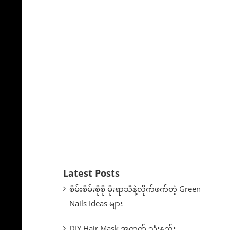
Latest Posts
စိမ်းစိမ်းစိုစို မိုးရာသီနဲ့လိုက်ဖက်တဲ့ Green
Nails Ideas များ
DIY Hair Mask အတွက် သုံးနည်း