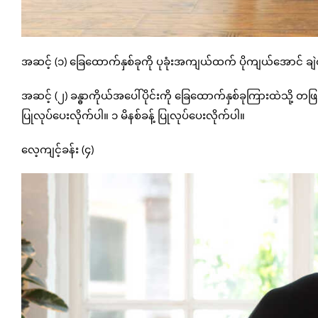
အဆင့် (၁) ခြေထောက်နှစ်ခုကို ပုခုံးအကျယ်ထက် ပိုကျယ်အောင် ချဲထ
အဆင့် (၂) ခန္ဓာကိုယ်အပေါ်ပိုင်းကို ခြေထောက်နှစ်ခုကြားထဲသို့ တဖြည်
ပြုလုပ်ပေးလိုက်ပါ။ ၁ မိနစ်ခန့် ပြုလုပ်ပေးလိုက်ပါ။
လေ့ကျင့်ခန်း (၄)