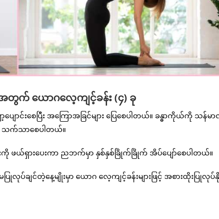
ို့အတွက် ယောဂလေ့ကျင့်ခန်း (၄) ခု
ပျော့ပျောင်းစေပြီး အကြောအခြင်များ ပြေစေပါတယ်။ ခန္ဓာကိုယ်ကို သန်
ုလည်း သက်သာစေပါတယ်။
ကို ဖယ်ရှားပေးကာ ညဘက်မှာ နှစ်နှစ်ခြိုက်ခြိုက် အိပ်ပျော်စေပါတယ်။
ြုလုပ်ချင်တဲ့နေ့မျိုးမှာ ယောဂ လေ့ကျင့်ခန်းများဖြင့် အစားထိုးပြုလုပ်နို