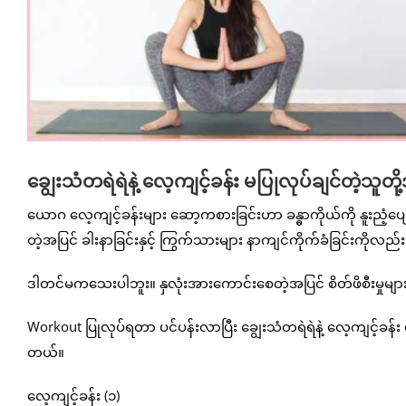
ချွေးသံတရဲရဲနဲ့ လေ့ကျင့်ခန်း မပြုလုပ်ချင်တဲ့သူတ
ယောဂ လေ့ကျင့်ခန်းများ ဆော့ကစားခြင်းဟာ ခန္ဓာကိုယ်ကို နူးညံ့
တဲ့အပြင် ခါးနာခြင်းနှင့် ကြွက်သားများ နာကျင်ကိုက်ခံခြင်းကိ
ဒါတင်မကသေးပါဘူး။ နှလုံးအားကောင်းစေတဲ့အပြင် စိတ်ဖိစီးမှုများ
Workout ပြုလုပ်ရတာ ပင်ပန်းလာပြီး ချွေးသံတရဲရဲနဲ့ လေ့ကျင့်ခန်း မပ
တယ်။
လေ့ကျင့်ခန်း (၁)