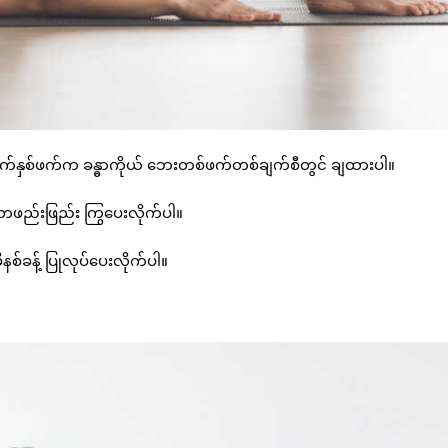
 လက်နှစ်ဖက်က ခန္ဓာကိုယ် ဘေးတစ်ဖက်တစ်ချက်စီတွင် ချထားပါ။
တဖည်းဖြည်း ကြွပေးလိုက်ပါ။
ိနစ်ခန့် ပြုလုပ်ပေးလိုက်ပါ။