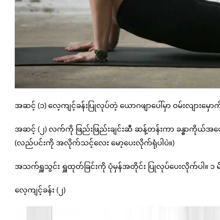
အဆင့် (၁) လေ့ကျင့်ခန်းပြုလုပ်တဲ့ ယောဂဖျာပေါ်မှာ ဝမ်းလျားမှော
အဆင့် (၂) လက်ကို ဖြည်းဖြည်းချင်းဆီ ဆန့်တန်းကာ ခန္ဓာကိုယ်အပေါ်ပ
(လည်ပင်းကို အလိုက်သင့်လေး မော့ပေးလိုက်ရုံပါပဲ။)
အသက်ရှူသွင်း ရှူထုတ်ခြင်းကို ပုံမှန်အတိုင်း ပြုလုပ်ပေးလိုက်ပါ။ ၁ မ
လေ့ကျင့်ခန်း (၂)