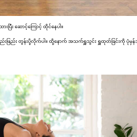
ားပြီး ဆောင့်ကြောင့် ထိုင်နေပါ။
းဖြည်း တွန်းပို့လိုက်ပါ။ ထို့နောက် အသက်ရှူသွင်း ရှူထုတ်ခြင်းကို ပုံမှန်