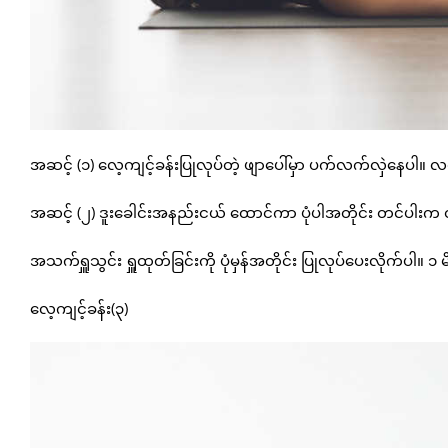
အဆင့် (၁) လေ့ကျင့်ခန်းပြုလုပ်တဲ့ ဖျာပေါ်မှာ ပက်လက်လှဲနေပါ။
အဆင့် (၂) ဒူးခေါင်းအနည်းငယ် ထောင်ကာ ပုံပါအတိုင်း တင်ပါးက 
အသက်ရှူသွင်း ရှူထုတ်ခြင်းကို ပုံမှန်အတိုင်း ပြုလုပ်ပေးလိုက်ပါ။ ၁ မ
လေ့ကျင့်ခန်း(၃)