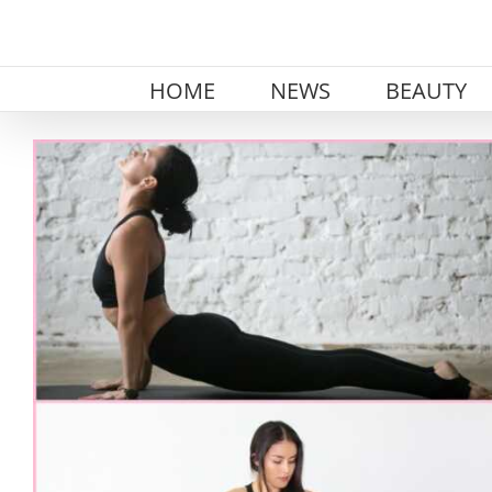
Skip
to
content
HOME
NEWS
BEAUTY
View
Larger
Image