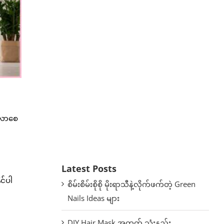
မာလာစေ
Latest Posts
င်ပါ
စိမ်းစိမ်းစိုစို မိုးရာသီနဲ့လိုက်ဖက်တဲ့ Green
Nails Ideas များ
DIY Hair Mask အတွက် သုံးနည်း