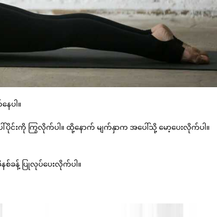
က်နေပါ။
ိုင်းကို ကြွလိုက်ပါ။ ထို့နောက် မျက်နှာက အပေါ်သို့ မော့ပေးလိုက်ပါ။
ိနစ်ခန့် ပြုလုပ်ပေးလိုက်ပါ။