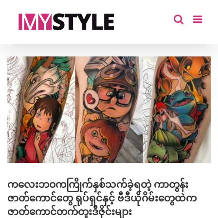
Skip
to
content
View
Larger
Image
ကလေးဘဝကကြိုက်နှစ်သက်ခဲ့ရတဲ့ ကာတွန်း
ဇာတ်ကောင်တွေ ရုပ်ရှင်နှင့် ဗီဒီယိုဂိမ်းတွေထဲက
ဇာတ်ကောင်တက်တူးဒီဇိုင်းများ