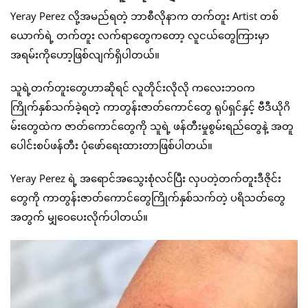
Yeray Perez လို့အမည်ရတဲ့ ဘာစီလိုနာက တက်တူး Artist တစ်
ယောက်ရဲ့ တက်တူး လက်ရာတွေကတော့ လူငယ်တွေကြားမှာ
အရမ်းကိုဟော့ဖြစ်လျက်ရှိပါတယ်။
သူရဲ့တက်တူးတွေဟာဆိုရင် လူတိုင်းလိုလို ကလေးဘဝက
ကြိုက်နှစ်သက်ခဲ့ရတဲ့ ကာတွန်းဇာတ်ကောင်တွေ ရုပ်ရှင်နှင့် ဗီဒီယိုဂိ
မ်းတွေထဲက ဇာတ်ကောင်တွေကို သူရဲ့ ဖန်တီးမှုစွမ်းရည်တွေနဲ့ အတူ
ပေါင်းစပ်ဖန်တီး ပုံဖော်ရေးထားတာဖြစ်ပါတယ်။
Yeray Perez ရဲ့ အရောင်အသွေးစုံလင်ပြီး လှပတဲ့တက်တူးဒီဇိုင်း
တွေကို ကာတွန်းဇာတ်ကောင်တွေကြိုက်နှစ်သက်တဲ့ ပရိသတ်တွေ
အတွက် မျှဝေပေးလိုက်ပါတယ်။