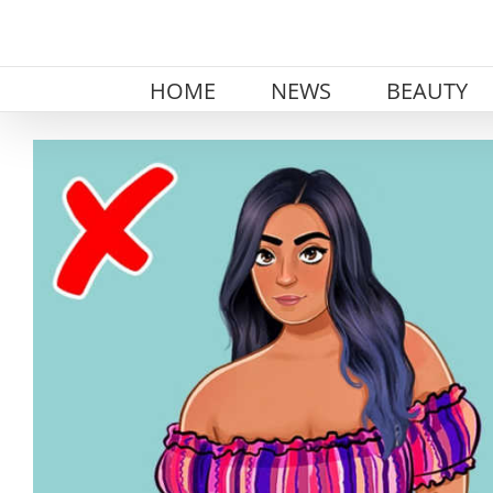
Skip
to
content
HOME
NEWS
BEAUTY
View
Larger
Image