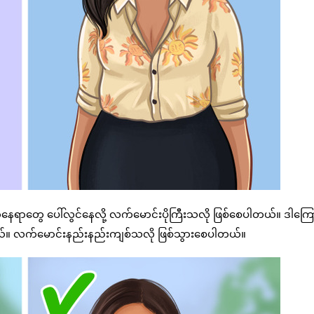
ေရာတွေ ပေါ်လွင်နေလို့ လက်မောင်းပိုကြီးသလို ဖြစ်စေပါတယ်။ ဒါကြော
တယ်။ လက်မောင်းနည်းနည်းကျစ်သလို ဖြစ်သွားစေပါတယ်။