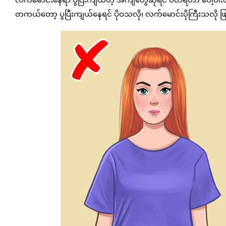
တကယ်တော့ ပွပြီးကျယ်နေရင် ပိုဝသလို၊ လက်မောင်းပိုကြီးသလို 