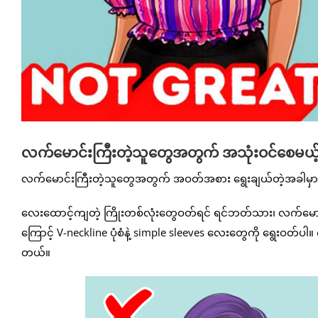
လက်မောင်းကြီးတဲ့သူတွေအတွက် အသုံးဝင်စေမယ့်
လက်မောင်းကြီးတဲ့သူတွေအတွက် အဝတ်အစား ရွေးချယ်တဲ့အခါမှာ အ
လေးထောင့်ကျတဲ့ ကြိုးတစ်လုံးတွေဝတ်ရင် ရင်ဘတ်သား၊ လက်မော
ကြောင့် V-neckline ပုံစံနဲ့ simple sleeves လေးတွေကို ရွေးဝတ်ပ
တယ်။