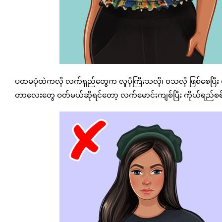
ပထမပုံထဲကလို လက်ရှည်တွေက လူပိုကြီးသလို၊ ဝသလို ဖြစ်စေပြီး လက
တာလေးတွေ ဝတ်မယ်ဆိုရင်တော့ လက်မောင်းကျစ်ပြီး ကိုယ်ရည်စစ