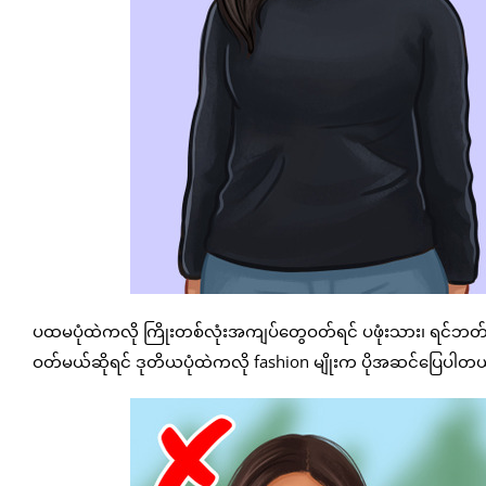
ပထမပုံထဲကလို ကြိုးတစ်လုံးအကျပ်တွေဝတ်ရင် ပဖုံးသား၊ ရင်ဘတ်န
ဝတ်မယ်ဆိုရင် ဒုတိယပုံထဲကလို fashion မျိုးက ပိုအဆင်ပြေပါ