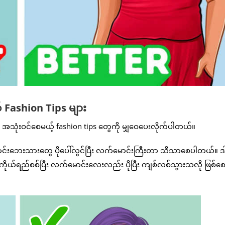
 Fashion Tips များ
သုံးဝင်စေမယ့် fashion tips တွေကို မျှဝေပေးလိုက်ပါတယ်။
င်းဘေးသားတွေ ပိုပေါ်လွင်ပြီး လက်မောင်းကြီးတာ သိသာစေပါတယ်။ ဒ
ါ။ ကိုယ်ရည်စစ်ပြီး လက်မောင်းလေးလည်း ပိုပြီး ကျစ်လစ်သွားသလို ဖြစ်စ