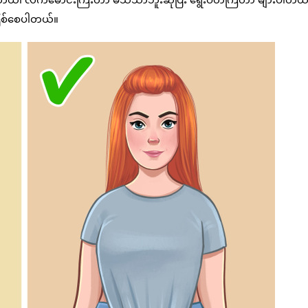
ဖြစ်စေပါတယ်။