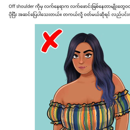
Off shoulder ကိုမှ လက်နေရာက လက်ဖောင်းဖြစ်နေတာမျိုးတွေဝ
ပိုပြီး အဆင်ပြေပါသေးတယ်။ တကယ်လို့ ဝတ်မယ်ဆိုရင် လည်ပင်းကို