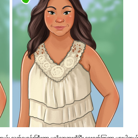
ပါးတယ်၊ လက်မောင်းကြီးတာ မသိသာဘူးဆိုပြီး ရွေးဝတ်ကြတာ များပါတယ