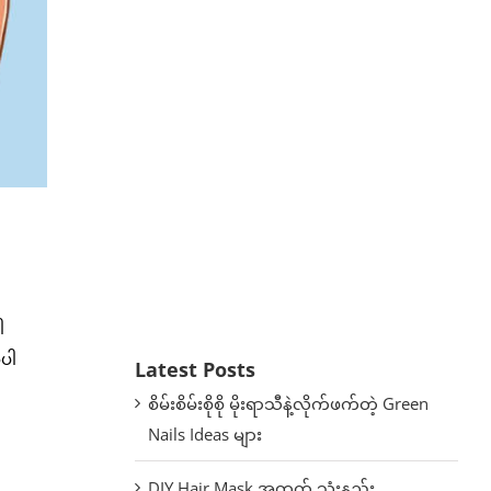
ါ
ေပါ
Latest Posts
စိမ်းစိမ်းစိုစို မိုးရာသီနဲ့လိုက်ဖက်တဲ့ Green
Nails Ideas များ
DIY Hair Mask အတွက် သုံးနည်း