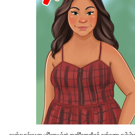
လက်မောင်းနေရာ ပွပြီးကျယ်တဲ့ အင်္ကျီတွေဆိုရင် ဝတ်ရတာ ပေါ့