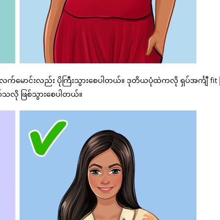
်မောင်းလည်း ပိုကြီးသွားစေပါတယ်။ ဒုတိယပုံထဲကလို ရှပ်အင်္ကျီ fit ဖ
်သလို ဖြစ်သွားစေပါတယ်။