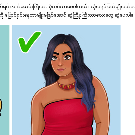
တ်ရင် လက်မောင်းကြီးတာ ပိုထင်သာစေပါတယ်။ လုံးဝရင်ပြတ်မျိုးဝတ်
 ပြောင်ရှင်းနေတာမျိုးမဖြစ်အောင် ဆွဲကြိုးကြီးတာလေးတွေ ဆွဲပေးပါ။