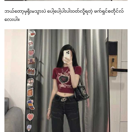
ဘယ်တော့မှရိုးမသွားပဲ ပေါ့ပေါ့ပါးပါးဝတ်လို့ရတဲ့ ဖက်ရှင်စတိုင်လ်
လေးပါ။