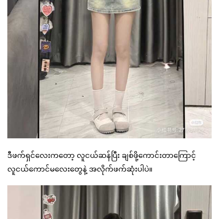
ဒီဖက်ရှင်လေးကတော့ လူငယ်ဆန်ပြီး ချစ်ဖို့ကောင်းတာကြောင့်
လူငယ်ကောင်မလေးတွေနဲ့ အလိုက်ဖက်ဆုံးပါပဲ။