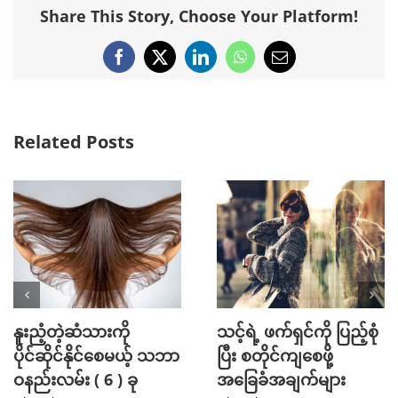
Share This Story, Choose Your Platform!
Facebook
X
LinkedIn
WhatsApp
Email
Related Posts
Mini Jeans Skirt ကို စ
Golf အားကစား
တိုင်ကျကျဝတ်လို့ရစေ
ကြိုက်နှစ်သက်သူတို့
မယ့် Styling Tips များ
အတွက် ဖက်ရှင် Tips