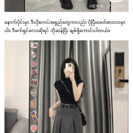
နောက်ပိုင်းမှာ ဒီလိုစကပ်အရှည်တွေကလည်း ပိုပြီးခေတ်စားလာမှာ
ပါ။ ဒီဖက်ရှင်လေးဆိုရင် ဘိုဆန်ပြီး ချစ်ဖို့ကောင်းပါတယ်။