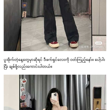
ပူအိုက်တဲ့နေ့တွေမှာဆိုရင် ဒီဖက်ရှင်လေးကို ဝတ်ကြည့်နော်။ ပေါ့ပါး
ပြီး ချစ်ဖို့လည်းကောင်းပါတယ်။