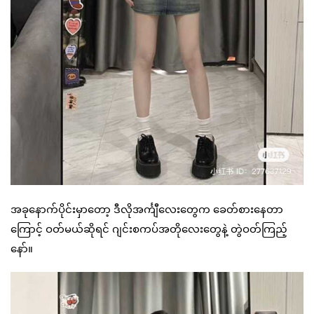
အခုနောက်ပိုင်းမှာတော့ ဒီလိုအင်္ကျီလေးတွေက ခေတ်စားနေတာ
ကြောင့် ဝတ်မယ်ဆိုရင် ဂျင်းစကပ်အတိုလေးတွေနဲ့ တွဲဝတ်ကြည့်
နော်။