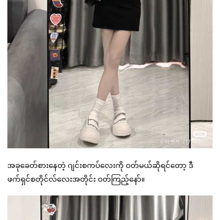
အခုခေတ်စားနေတဲ့ ဂျင်းစကပ်လေးကို ဝတ်မယ်ဆိုရင်တော့ ဒီ
ဖက်ရှင်စတိုင်လ်လေးအတိုင်း ဝတ်ကြည့်နော်။