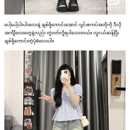
ပေါ့ပေါ့ပါးပါးလေးနဲ့ ချစ်ဖို့ကောင်းအောင် ဂျင်းစကပ်အတိုကို ဒီလို
အင်္ကျီလေးတွေနဲ့လည်း တွဲဝတ်လို့ရပါသေးတယ်။ လူငယ်ဆန်ပြီး
ချစ်ဖို့ကောင်းတဲ့ပုံစံလေးပါ။