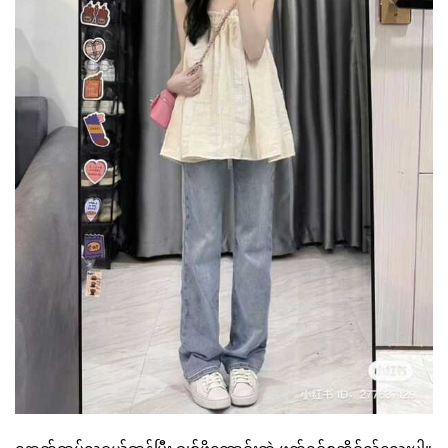
နောက်ထပ်လူငယ်ဆန်ပြီး ချစ်ဖို့ကောင်းတဲ့ ဖက်ရှင်စတိုင်လ်လေးပါ။