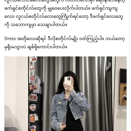
ဖက်ရှင်စတိုင်လ်တွေကို မျှဝေပေးလိုက်ပါတယ်။ ဖက်ရှင်ကျကျ
လေး၊ လူငယ်စတိုင်လ်လေးတွေကြိုက်ရင်တော့ ဒီဖက်ရှင်လေးတွေ
ကို သဘောကျမှာ သေချာပါတယ်။
Dress အတိုလေးဆိုရင် ဒီလိုစတိုင်လ်မျိုး ဝတ်ကြည့်ပါ။ ဘယ်တော့
မှရိုးမသွားပဲ ချစ်ဖို့ကောင်းပါတယ်။