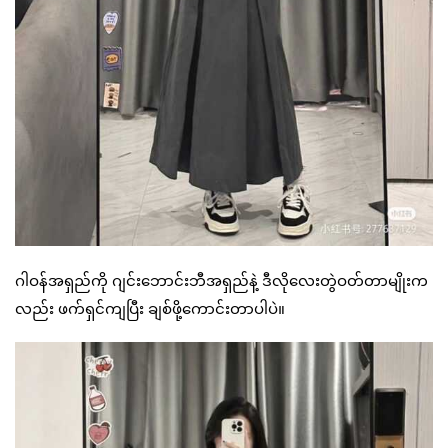
ဂါဝန်အရှည်ကို ဂျင်းဘောင်းဘီအရှည်နဲ့ ဒီလိုလေးတွဲဝတ်တာမျိုးက
လည်း ဖက်ရှင်ကျပြီး ချစ်ဖို့ကောင်းတာပါပဲ။