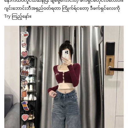
ဂျင်းဘောင်းဘီအရှည်ဝတ်ရတာ ကြိုက်ရ်ငတော့ ဒီဖက်ရှင်လေးကို
Try ကြည့်နော်။