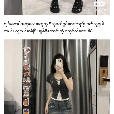
ဂျင်းစကပ်အတိုလေးတွေကို ဒီလိုဖက်ရှင်လေးလည်း ဝတ်လို့ရပါ
တယ်။ လူငယ်ဆန်ပြီး ချစ်ဖို့ကောင်းတဲ့ စတိုင်လ်လေးပါပဲ။