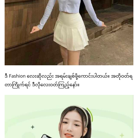
ဒီ Fashion လေးဆိုလည်း အရမ်းချစ်ဖို့ကောင်းပါတယ်။ အတိုဝတ်ရ
တာကြိုက်ရင် ဒီလိုလေးဝတ်ကြည့်နော်။