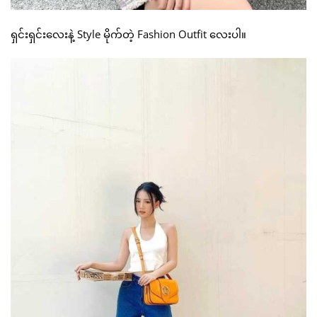
ရှင်းရှင်းလေးနဲ့ Style မိုက်တဲ့ Fashion Outfit လေးပါ။