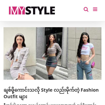
Skip
to
content
View
Larger
Image
ချစ်ဖို့ကောင်းသလို Style လည်းမိုက်တဲ့ Fashion
Outfit များ
ဒီတစ်ခါမှာတော့ လူငယ်ကောင်မလေးတွေအတွက် ချစ်ဖို့ကောင်း