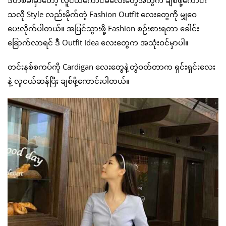
သလို Style လည်းမိုက်တဲ့ Fashion Outfit လေးတွေကို မျှဝေ
ပေးလိုက်ပါတယ်။ အပြင်သွားဖို့ Fashion စဉ်းစားရတာ ခေါင်း
ခြောက်လာရင် ဒီ Outfit Idea လေးတွေက အသုံးဝင်မှာပါ။
တင်းနစ်စကပ်ကို Cardigan လေးတွေနဲ့တွဲဝတ်တာက ရှင်းရှင်းလေး
နဲ့ လူငယ်ဆန်ပြီး ချစ်ဖို့ကောင်းပါတယ်။