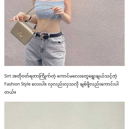
Sirt အတိုဝတ်ရတာကြိုက်တဲ့ ကောင်မလေးတွေရွေးချယ်သင့်တဲ့
Fashion Style လေးပါ။ လှလည်းလှသလို ချစ်ဖို့လည်းကောင်းပါ
တယ်။