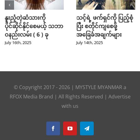
Mini Jeans Skirt ကို စ
Golf အားကစား
တိုင်ကျကျဝတ်လို့ရစေ
ကြိုက်နှစ်သက်သူတို့
မယ့် Styling Tips များ
အတွက် ဖက်ရှင် Tips
များ
September 28th, 2024
July 31st, 2024
© Copyright 2017 -
2026
|
MYSTYLE MYANMAR
a
RFOX Media
Brand | All Rights Reserved |
Advertise
with us
Facebook
YouTube
Telegram