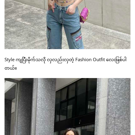
Style ကျပြီးမိုက်သလို လှလည်းလှတဲ့ Fashion Outfit လေးဖြစ်ပါ
တယ်။