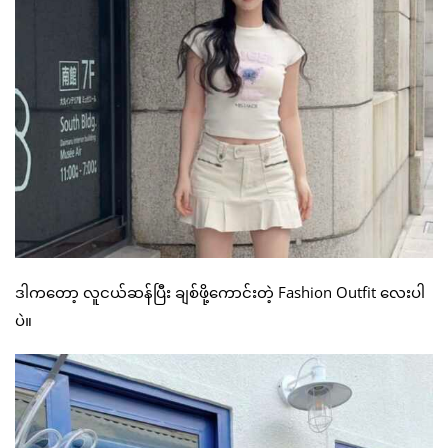
ဒါကတော့ လူငယ်ဆန်ပြီး ချစ်ဖို့ကောင်းတဲ့ Fashion Outfit လေးပါ
ပဲ။