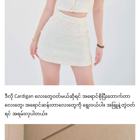
ဒီလို Cardigan လေးတွေဝတ်မယ်ဆိုရင် အရောင်စိုပြီးတောက်တာ
လေးတွေ၊ အရောင်ဆန်းတာလေးတွေကို ရွေးဝယ်ပါ။ အဖြူနဲ့တွဲဝတ်
ရင် အရမ်းလှပါတယ်။