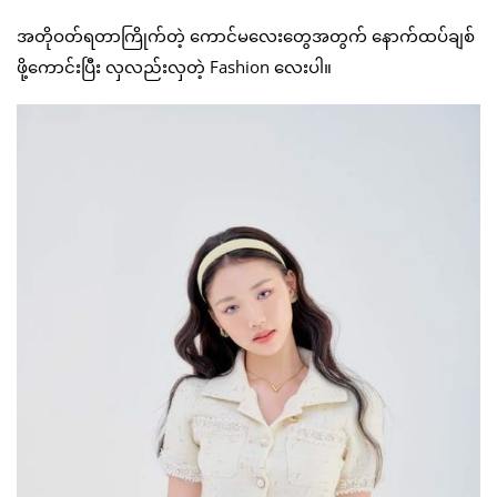
အတိုဝတ်ရတာကြိုက်တဲ့ ကောင်မလေးတွေအတွက် နောက်ထပ်ချစ်
ဖို့ကောင်းပြီး လှလည်းလှတဲ့ Fashion လေးပါ။