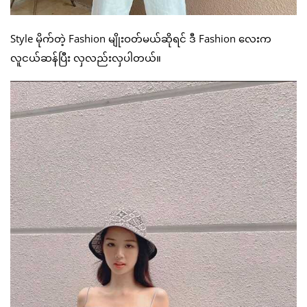
Style မိုက်တဲ့ Fashion မျိုးဝတ်မယ်ဆိုရင် ဒီ Fashion လေးက
လူငယ်ဆန်ပြီး လှလည်းလှပါတယ်။