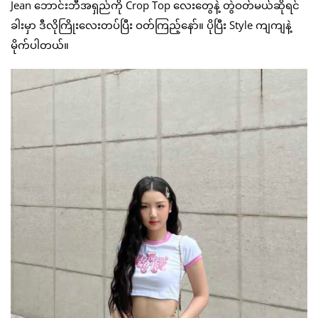
Jean ဘောင်းဘီအရှည်ကို Crop Top လေးတွေနဲ့ တွဲဝတ်မယ်ဆိုရင်
ခါးမှာ ဒီလိုကြိုးလေးတပ်ပြီး ဝတ်ကြည့်နော်။ ပိုပြီး Style ကျကျနဲ့
မိုက်ပါတယ်။