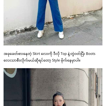
အခုခေတ်စားနေတဲ့ Skirt လေးကို ဒီလို Top နဲ့တွဲဝတ်ပြီး Boots
လေးသာစီးလိုက်မယ်ဆိုရင်တော့ Style မိုက်နေမှာပါ။