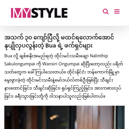
Skip
to
content
အသက် ၃၀ ကျော်ပြီလို့ မထင်ရလောက်အောင်
နုပျိုလှပလွန်းတဲ့ Bua ရဲ့ ဖက်ရှင်များ
Bua လို့ ချစ်စနိုးအမည်ရတဲ့ ထိုင်းမင်းသမီးချော Nalinthip
Sakulongumpai ကို Wansiri Ongumpai ဆိုပြီးတော့လည်း ပရိတ်
သတ်တွေက ခေါ်ကြပါသေးတယ်။ ထိုင်းနိုင်ငံ၊ ဘန်ကောက်မြို့မှာ
မွေးဖွားခဲ့တဲ့ ထိုင်းမင်းသမီးနဲ့မော်ဒယ်လ်တစ်ဦးဖြစ်ပြီး သီချင်း
နားထောင်ခြင်း၊ သီချင်းဆိုခြင်း၊ ရုပ်ရှင်ကြည့်ခြင်း၊ အားကစားလုပ်
ခြင်း၊ ခရီးသွားခြင်းတို့ကို ဝါသနာပါသူလည်းဖြစ်ပါတယ်။