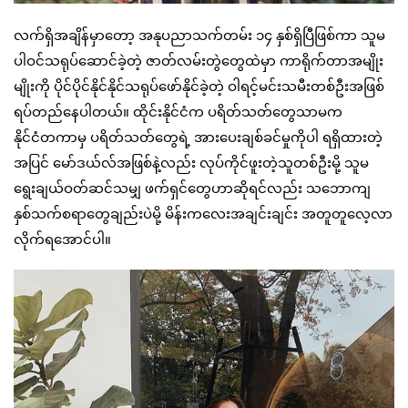
လက်ရှိအချိန်မှာတော့ အနုပညာသက်တမ်း ၁၄ နှစ်ရှိပြီဖြစ်ကာ သူမ
ပါဝင်သရုပ်ဆောင်ခဲ့တဲ့ ဇာတ်လမ်းတွဲတွေထဲမှာ ကာရိုက်တာအမျိုး
မျိုးကို ပိုင်ပိုင်နိုင်နိုင်သရုပ်ဖော်နိုင်ခဲ့တဲ့ ဝါရင့်မင်းသမီးတစ်ဦးအဖြစ်
ရပ်တည်နေပါတယ်။ ထိုင်းနိုင်ငံက ပရိတ်သတ်တွေသာမက
နိုင်ငံတကာမှ ပရိတ်သတ်တွေရဲ့ အားပေးချစ်ခင်မှုကိုပါ ရရှိထားတဲ့
အပြင် မော်ဒယ်လ်အဖြစ်နဲ့လည်း လုပ်ကိုင်ဖူးတဲ့သူတစ်ဦးမို့ သူမ
ရွေးချယ်ဝတ်ဆင်သမျှ ဖက်ရှင်တွေဟာဆိုရင်လည်း သဘောကျ
နှစ်သက်စရာတွေချည်းပဲမို့ မိန်းကလေးအချင်းချင်း အတူတူလေ့လာ
လိုက်ရအောင်ပါ။