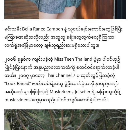
မင်းသမီး Bella Ranee Campen နဲ့ သူငယ်ချင်းကောင်းတွေဖြစ်ပြီး
မကြာခဏဆိုသလိုလည်း အတူတူ ခရီးတွေထွက်လေ့ရှိကြကာ
လက်ရှိအချိန်မှာတော့ ချစ်သူရည်းစားမရှိသေးပါဘူး။
၂၀၀၆ ခုနှစ်က ကျင်းပခဲ့တဲ့ Miss Teen Thailand ပွဲမှာ ပါဝင်ယှဥ်
ပြိုင်ခဲ့ပြီးနောက် အနုပညာလောကထဲကို စတင်ဝင်ရောက်လာခဲ့ပါ
တယ်။ ၂၀၀၇ မှာတော့ Thai Channel 7 မှ ထုတ်လွှင့်ပြသခဲ့တဲ့
“Look Ranad” ဇာတ်လမ်းနဲ့အတူ ပွဲဦးထက်ခဲ့သလို နာမည်ကျော်
အဆိုတော်များဖြစ်ကြတဲ့ Musketeers, Jetset’er နဲ့ အခြားသူတို့ရဲ့
music videos တွေမှာလည်း ပါဝင်သရုပ်ဆောင်ခဲ့ပါတယ်။