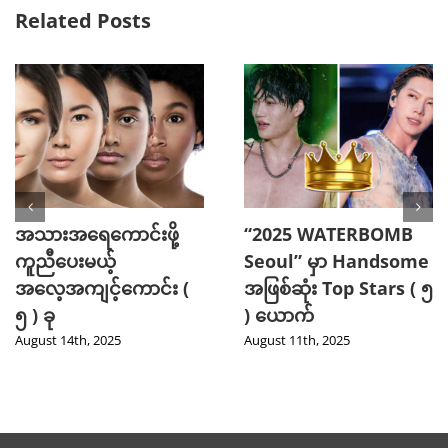
Related Posts
နူးညံ့တဲ့ဆံသားကို
သင့်ရဲ့ ဖက်ရှင်ကို ပြည့်စုံ
ပိုင်ဆိုင်နိုင်စေမယ့် သဘာ
ပြီး စတိုင်ကျစေဖို့
ဝနည်းလမ်း ( 6 ) ခု
အခြေခံအချက်များ
July 16th, 2025
July 14th, 2025