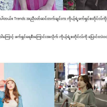
ပါတယ်။ Trends အညီဝတ်ဆင်တက်ချင်းက ကိုယ့်ရဲ့ဖက်ရှင်စတိုင်လ်ကိုမြ
ါကြောင့် ဖက်ရှင်ရေစီးကြောင်းအလိုက် ကိုယ့်ရဲ့စတိုင်လ်ကို ပြောင်းလဲ