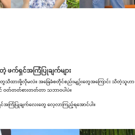
့ ဖက်ရှင်အကြံပြုချက်များ
ွေသိထားဖို့လိုမလဲ။ အခြေခံစတိုင်စည်းမျဉ်းတွေအကြောင်း သိတဲ့သူဟာ
းအောင် ဝတ်တတ်စားတတ်တာ သဘာဝပါပဲ။
ရှင်အကြံပြုချက်လေးတွေ လေ့လာကြည့်ရအောင်ပါ။