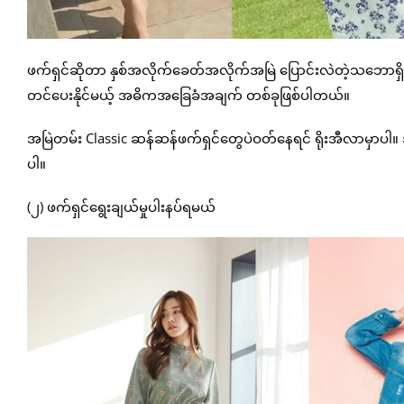
ဖက်ရှင်ဆိုတာ နှစ်အလိုက်ခေတ်အလိုက်အမြဲ ပြောင်းလဲတဲ့သဘောရှိ
တင်ပေးနိုင်မယ့် အဓိကအခြေခံအချက် တစ်ခုဖြစ်ပါတယ်။
အမြဲတမ်း Classic ဆန်ဆန်ဖက်ရှင်တွေပဲဝတ်နေရင် ရိုးအီလာမှာပါ။ ဒ
ပါ။
(၂) ဖက်ရှင်ရွေးချယ်မှုပါးနပ်ရမယ်