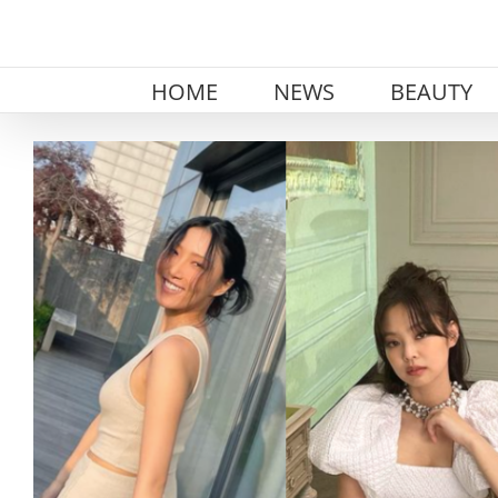
Skip
to
content
HOME
NEWS
BEAUTY
View
Larger
Image