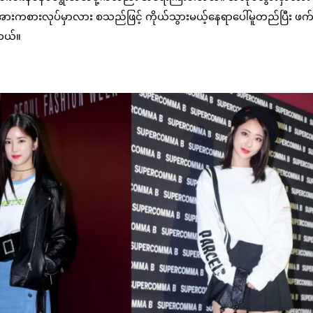
 အားကစားလုပ်မှာလား စသည်ဖြင့် ကိုယ်သွားမယ့်နေရာပေါ်မူတည်ပြီး ဖက်ရ
ါတယ်။