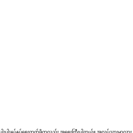
ု ပါးပါးနပ်နပ်ရွေးတတ်ဖို့ကလည်း အရေးကြီးပါတယ်။ အလုပ်သွားမှာလား ၊ 