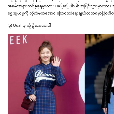
အခမ်းအနားတစ်ခုခုရမှာလား ၊ ပေါ့ပေါ့ ပါးပါး အပြင်သွားမှာလား ၊
ရွေးချယ်မှုကို လိုက်ဖက်အောင် ပြောင်းလဲရွေးချယ်တတ်ရမှာဖြစ်ပ
(၃) Quality ကို ဦးစားပေးပါ