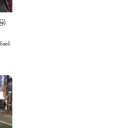
င့်
ဝတ်ဆင်