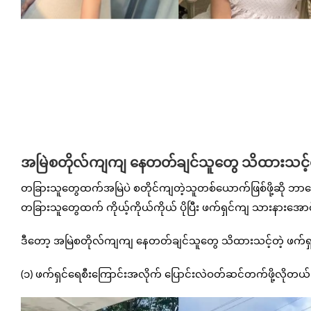
အမြဲစတိုလ်ကျကျ နေတတ်ချင်သူတွေ သိထားသင့်တဲ
တခြားသူတွေထက်အမြဲပဲ စတိုင်ကျတဲ့သူတစ်ယောက်ဖြစ်ဖို့ဆို ဘာတ
တခြားသူတွေထက် ကိုယ့်ကိုယ်ကိုယ် ပိုပြီး ဖက်ရှင်ကျ သားနာ
ဒီတော့ အမြဲစတိုလ်ကျကျ နေတတ်ချင်သူတွေ သိထားသင့်တဲ့ ဖက်
(၁) ဖက်ရှင်ရေစီးကြောင်းအလိုက် ပြောင်းလဲဝတ်ဆင်တက်ဖို့လိုတယ်