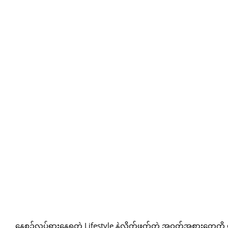
နေ့စဉ်လှုပ်ရှားနေရတဲ့ Lifestyle နဲ့လိုက်ဖက်တဲ့ အဝတ်အစားတွေကိ