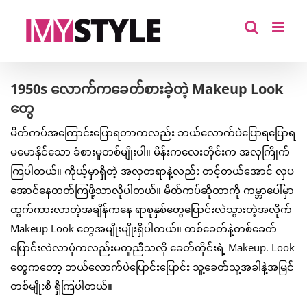
Skip
to
content
1950s လောက်ကခေတ်စားခဲ့တဲ့ Makeup Look
တွေ
မိတ်ကပ်အကြောင်းပြောရတာကလည်း ဘယ်လောက်ပဲပြောရပြောရ
မမောနိုင်သော ခံစားမှုတစ်မျိုးပါ။ မိန်းကလေးတိုင်းက အလှကြိုက်
ကြပါတယ်။ ကိုယ့်မှာရှိတဲ့ အလှတရာနဲ့လည်း တင့်တယ်အောင် လှပ
အောင်နေတတ်ကြဖို့သာလိုပါတယ်။ မိတ်ကပ်ဆိုတာကို ကမ္ဘာပေါ်မှာ
ထွက်ကားလာတဲ့အချိန်ကနေ ရာစုနှစ်တွေပြောင်းလဲသွားတဲ့အလိုက်
Makeup Look တွေအမျိုးမျိုးရှိပါတယ်။ တစ်ခေတ်နဲ့တစ်ခေတ်
ပြောင်းလဲလာပုံကလည်းမတူညီသလို ခေတ်တိုင်းရဲ့ Makeup. Look
တွေကတော့ ဘယ်လောက်ပဲပြောင်းပြောင်း သူ့ခေတ်သူ့အခါနဲ့အမြင်
တစ်မျိုးစီ ရှိကြပါတယ်။