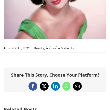
August 25th, 2021
|
Beauty
,
မိတ်ကပ် – Make Up
Share This Story, Choose Your Platform!
Facebook
X
LinkedIn
WhatsApp
Email
Related Posts