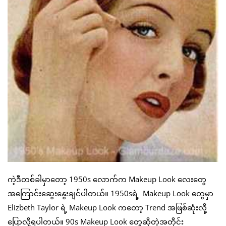
ကဲ့ဒီတစ်ခါမှာတော့ 1950s လောက်က Makeup Look လေးတွေ
အကြောင်းဆွေးနွေးချင်ပါတယ်။ 1950sရဲ့ Makeup Look တွေမှာ
Elizbeth Taylor ရဲ့ Makeup Look ကတော့ Trend အဖြစ်ဆုံးလို့
ပြောလို့ရပါတယ်။ 90s Makeup Look တွေဆိုတဲ့အတိုင်း