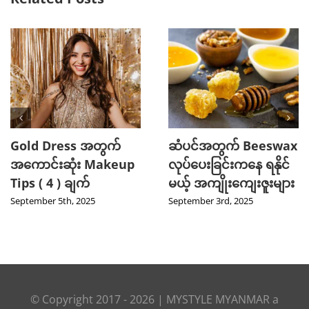
2025 TikTok မှာ Trend
သင့်ဆံကေသာကို
ဖြစ်ခဲ့တဲ့ Hot Beauty
ကျန်းမာသန်စွမ်းစေမယ့်
Product ( 5 ) မျိုး
Curry Leaves ရဲ့
အံ့ဖွယ်နည်းလမ်း ၄ ခု
August 27th, 2025
August 8th, 2025