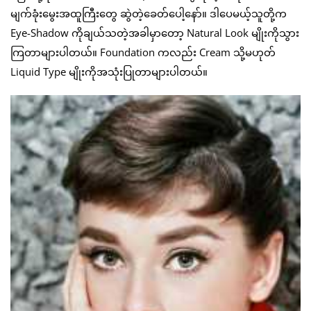
မျက်ခုံးမွေးအထူကြီးတွေ ဆွဲတဲ့ခေတ်ပေါ့နော်။ ဒါပေမယ့်သူတို့က
Eye-Shadow ကိုချယ်သတဲ့အခါမှာတော့ Natural Look မျိုးကိုသွား
ကြတာများပါတယ်။ Foundation ကလည်း Cream သို့မဟုတ်
Liquid Type မျိုးကိုအသုံးပြုတာများပါတယ်။