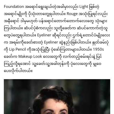
Foundation အရောင်ရွေးချယ်တဲ့အခါမှာလည်း Light ဖြစ်တဲ့
အရောင်မျိုးကို ပိုသုံးတာတွေ့ရပါတယ်။ Rouge အသုံးပြုရင်လည်း
အနီရောင် ဒါမှမဟုတ် ပန်းရောင်တောက်တောက်လေးတွေ သုံးများ
ကြပါတယ်။ ဆံပင်ပုံစံကလည်း သူတို့ခေတ်က ဆံပင်ကောက်တဲ့သူ
တွေပဲတွေ့ရပါတယ်။ Eyeliner ဆိုရင်လည်း ဌက်ရဲ့တောင်ပံမျိုးလေး
က အရမ်းကိုခေတ်စားတဲ့ Eyeliner ဆွဲနည်းဖြစ်ပါတယ်။ နှုတ်ခမ်းပုံ
ကို Lip Pencil ကိုအသုံးပြုပြီး ပုံဖော်ကြတာများပါတယ်။ 1950s
ခေတ်က Makeup Look လေးတွေကို လက်တည့်စမ်းရင်းနဲ့ ပြင်
ကြည့်လို့ရအောင် သူ့ခေတ်သူ့အခါတုန်းကို ပုံလေးတွေကို မျှဝေ
ပေးလိုက်ပါတယ်။