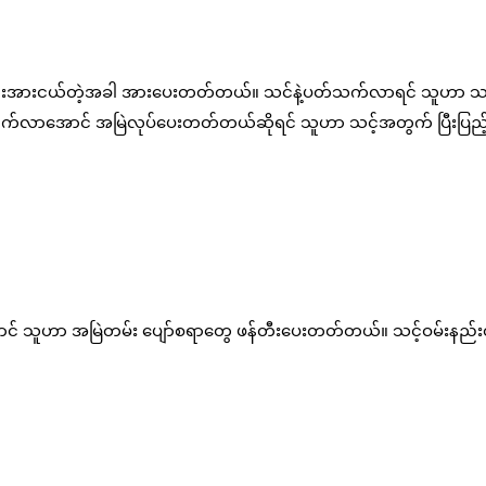
်းနည်းအားငယ်တဲ့အခါ အားပေးတတ်တယ်။ သင်နဲ့ပတ်သက်လာရင် သူဟာ သင
တက်လာအောင် အမြဲလုပ်ပေးတတ်တယ်ဆိုရင် သူဟာ သင့်အတွက် ပြီးပြည့်စ
် သူဟာ အမြဲတမ်း ပျော်စရာတွေ ဖန်တီးပေးတတ်တယ်။ သင့်ဝမ်းနည်းတ