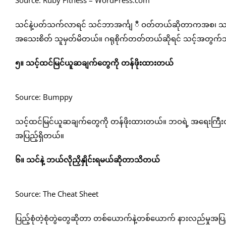
Source: Ruby Fitness – WordPress.com
သင်နဲ့ပတ်သက်လာရင် သင်ဘာအင်္ကျ ီ ဝတ်တယ်ဆိုတာကအစ၊ 
အသေးစိတ် သူမှတ်မိတယ်။ ဂရုစိုက်တတ်တယ်ဆိုရင် သင့်အတွက်သူက 
၅။ သင့်ထင်မြင်ယူဆချက်တွေကို တန်ဖိုးထားတယ်
Source: Bumppy
သင့်ထင်မြင်ယူဆချက်တွေကို တန်ဖိုးထားတယ်။ ဘဝရဲ့ အရေးကြီးတ
အပြည့်ရှိတယ်။
၆။ သင်နဲ့ ဘယ်လိုညှိနှိုင်းရမယ်ဆိုတာသိတယ်
Source: The Cheat Sheet
ပြည့်စုံတဲ့စုံတွဲတွေဆိုတာ တစ်ယောက်နဲ့တစ်ယောက် နားလည်မှုအပြည့် ည