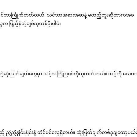
သင်ဘာကြိုက်တတ်တယ်၊ သင်ဘာအစားအစာနဲ့ မတည့်ဘူးဆိုတာကအစ
ပြည့်စုံတဲ့ချစ်သူတစ်ဦးပါပဲ။
ဲ့ဆုံးဖြတ်ချက်တွေမှာ သင့်အကြံဉာဏ်ကိုယူတတ်တယ်။ သင့်ကို လေးစား
ှိညှိနှိုင်းနှိုင်းနဲ့ တိုင်ပင်လေ့ရှိတယ်။ ဆုံးဖြတ်ချက်တစ်ခုချတော့မယ်