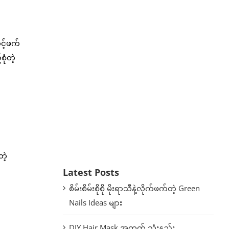
့်ဖက်
ုံတဲ့
ဲ့
Latest Posts
စိမ်းစိမ်းစိုစို မိုးရာသီနဲ့လိုက်ဖက်တဲ့ Green
Nails Ideas များ
DIY Hair Mask အတွက် သုံးနည်း