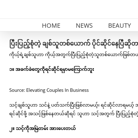
Skip
to
content
HOME
NEWS
BEAUTY
ပြီးပြည့်စုံတဲ့ ချစ်သူတစ်ယောက် ပိုင်ဆိုင်နေပြီဆိ
ကိုယ့်ရဲ့ချစ်သူဟာ ကိုယ့်အတွက်ပြီးပြည့်စုံတဲ့သူတစ်ယောက်ဖြစ်တ
၁။ အခက်ခဲတွေကိုရင်ဆိုင်ရမှာမကြောက်ဘူး
Source: Elevating Couples In Business
သင့်ချစ်သူဟာ သင်နဲ့ ပတ်သက်ပြီးဖြစ်လာမယ့်၊ ရင်ဆိုင်လာရမယ့် အခ
ရင်ဆိုင်ဖို့ အသင့်ဖြစ်နေတယ်ဆိုရင် သူဟာ သင့်အတွက် ပြီးပြည့်စု
၂။ သင့်ကိုအမြဲတမ်း အားပေးတယ်