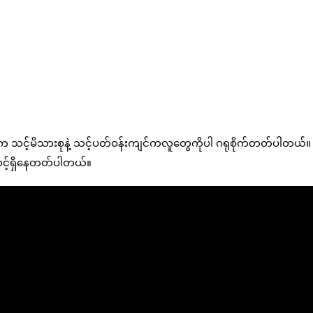
သာမက သင့်မိသားစုနဲ့ သင့်ပတ်ဝန်းကျင်ကလူတွေကိုပါ ဂရုစိုက်တတ်ပါတယ်။
င့်ရှိနေတတ်ပါတယ်။