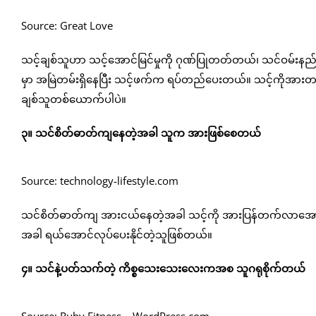
Source: Great Love
သင့်ချစ်သူဟာ သင့်အောင်မြင်မှုကို ဂုဏ်ပြုတတ်တယ်၊ သင်ဝမ
မှာ အမြဲတမ်းရှိနေပြီး သင့်ဖက်က ရပ်တည်ပေးတယ်။ သင့်ကိုအား
ချစ်သူတစ်ယောက်ပါပဲ။
၃။ သင်စိတ်ဓာတ်ကျနေတဲ့အခါ သူက အားဖြစ်စေတယ်
Source: technology-lifestyle.com
သင်စိတ်ဓာတ်ကျ အားငယ်နေတဲ့အခါ သင့်ကို အားပြန်တက်လာအောင
အခါ ရယ်အောင်လုပ်ပေးနိုင်တဲ့သူဖြစ်တယ်။
၄။ သင်နဲ့ပတ်သက်တဲ့ ကိစ္စသေးသေးလေးကအစ သူဂရုစိုက်တယ်