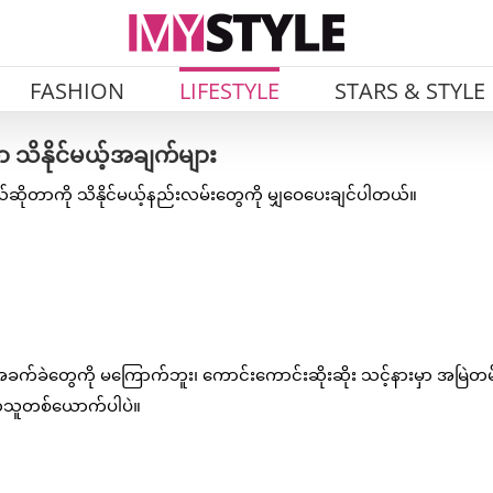
FASHION
LIFESTYLE
STARS & STYLE
ုတာ သိနိုင်မယ့်အချက်များ
ယ်ဆိုတာကို သိနိုင်မယ့်နည်းလမ်းတွေကို မျှဝေပေးချင်ပါတယ်။
က်ခဲတွေကို မကြောက်ဘူး၊ ကောင်းကောင်းဆိုးဆိုး သင့်နားမှာ အမြဲတမ်းရ
ံတဲ့သူတစ်ယောက်ပါပဲ။