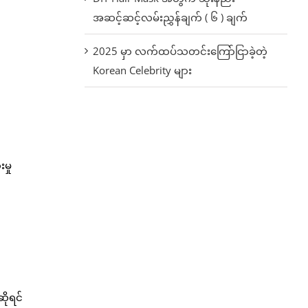
အဆင့်ဆင့်လမ်းညွှန်ချက် ( ၆ ) ချက်
2025 မှာ လက်ထပ်သတင်းကြော်ငြာခဲ့တဲ့
Korean Celebrity များ
မှု
ဆိုရင်