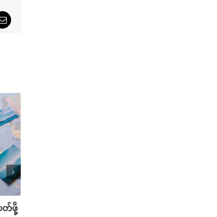
sApp
Email
်ဖို့
သြဂုတ်လမှာ စောင့်ကြည့်သင့်တဲ့ K-
အိပ်ရေ