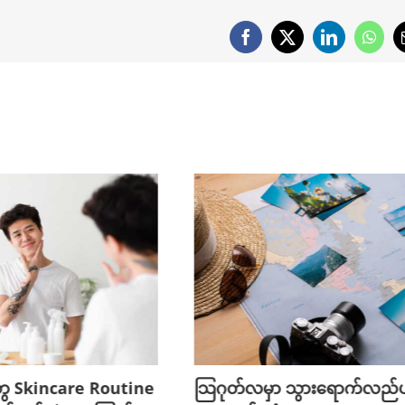
Facebook
X
LinkedIn
What
ွေ Skincare Routine
သြဂုတ်လမှာ သွားရောက်လည်ပတ