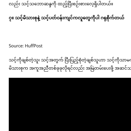
လည်း သင့်သဘောဆန္ဒကို ထည့်ပြီးစဉ်းစားလေ့ရှိပါတယ်။
၇။ သင့်မိသားစုနဲ့ သင့်ပတ်ဝန်းကျင်ကလူတွေကိုပါ ဂရုစိုက်တယ်
Source: HuffPost
သင့်ကိုချစ်တဲ့သူ၊ သင့်အတွက် ပြီးပြည့်စုံတဲ့ချစ်သူဟာ သင့်ကို
မိသားစုက အကူအညီတစ်ခုခုလိုရင်လည်း အမြဲတမ်းပေးဖို့ အဆင်သ