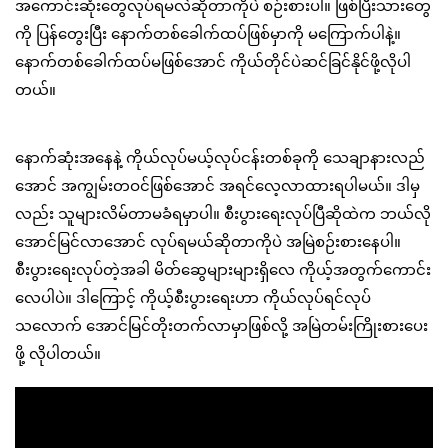
အကောင်းဆုံးတွေလုပ်ရမလဲဆိုတာကိုပဲ စဉ်းစားပါ။ ဖြစ်ပြီးသားတွေ
ကို ပြန်တွေးပြီး နောက်တစ်ခေါက်ထပ်ဖြစ်မှာကို မကြောက်ပါနဲ့။
နောက်တစ်ခေါက်ထပ်မဖြစ်အောင် ကိုယ်တိုင်ပဲဆင်ခြင်နိုင်ဖို့လိုပါ
တယ်။
နောက်ဆုံးအနေနဲ့ ကိုယ်လုပ်မယ့်လုပ်ငန်းတစ်ခုကို သေချာနားလည်
အောင် အကျွမ်းတဝင်ဖြစ်အောင် အရင်လေ့လာထားရပါမယ်။ ဒါမှ
လည်း သူများလိမ်တာမခံရမှာပါ။ စီးပွားရေးလုပ်ပြီဆိုထဲက ဘယ်လို
အောင်မြင်လာအောင် လုပ်ရမယ်ဆိုတာကိုပဲ အမြဲစဉ်းစားနေပါ။
စီးပွားရေးလုပ်တဲ့အခါ မိတ်ဆွေများများရှိလေ ကိုယ့်အတွက်ကောင်း
လေပါပဲ။ ဒါကြောင့် ကိုယ့်စီးပွားရေးဟာ ကိုယ်လုပ်ရင်လုပ်
သလောက် အောင်မြင်တိုးတက်လာမှာဖြစ်လို့ အမြဲတမ်းကြိုးစားပေး
ဖို့ လိုပါတယ်။