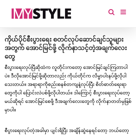
Skip
to
content
ကိုယ်ပိုင်စီးပွားရေး စတင်လုပ်ဆောင်ချင်သူများ
အတွက် အောင်မြင်ဖို့ လိုက်နာသင့်တဲ့အချက်လေး
တွေ
စီးပွားရေးလုပ်ပြီဆိုထဲက လူတိုင်းကတော့ အောင်မြင်ချင်ကြတာပါ
ပဲ။ ဒီလိုအောင်မြင်ဖို့ဆိုတာလည်း ကိုယ်တိုင်က လိမ္မာပါးနပ်ဖို့လိုပါ
သေးတယ်။ အရာရာကိုစည်းစနစ်တကျနဲ့လုပ်ပြီး စိတ်ဓာတ်ရေးရာ
တွေကိုပါ ပြောင်းလဲပစ်ဖို့လိုပါတယ်။ ဒါကြောင့် စီးပွားရေးလုပ်တော့
မယ်ဆိုရင် အောင်မြင်စေဖို့ ဒီအချက်လေးတွေကို လိုက်နာတတ်မှဖြစ်
မှာပါ။
စီပွားရေးလုပ်တဲ့အခါမှာ ပျင်းရိပြီး အချိန်ဆွဲနေရင်တော့ ဘယ်တော့