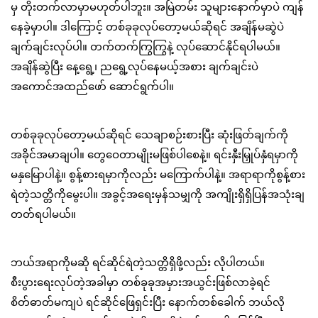
မှ တိုးတက်လာမှာမဟုတ်ပါဘူး။ အမြဲတမ်း သူများနောက်မှာပဲ ကျန်
နေခဲ့မှာပါ။ ဒါကြောင့် တစ်ခုခုလုပ်တော့မယ်ဆိုရင် အချိန်မဆွဲပဲ
ချက်ချင်းလုပ်ပါ။ တက်တက်ကြွကြွနဲ့ လုပ်ဆောင်နိုင်ရပါမယ်။
အချိန်ဆွဲပြီး နေ့ရွေ့၊ ညရွေ့လုပ်နေမယ့်အစား ချက်ချင်းပဲ
အကောင်အထည်ဖော် ဆောင်ရွက်ပါ။
တစ်ခုခုလုပ်တော့မယ်ဆိုရင် သေချာစဉ်းစားပြီး ဆုံးဖြတ်ချက်ကို
အခိုင်အမာချပါ။ တွေဝေတာမျိုးမဖြစ်ပါစေနဲ့။ ရင်းနှီးမြှုပ်နှံရမှာကို
မနှမြောပါနဲ့။ စွန့်စားရမှာကိုလည်း မကြောက်ပါနဲ့။ အရာရာကိုစွန့်စား
ရဲတဲ့သတ္တိကိုမွေးပါ။ အခွင့်အရေးမှန်သမျှကို အကျိုးရှိရှိပြန်အသုံးချ
တတ်ရပါမယ်။
ဘယ်အရာကိုမဆို ရင်ဆိုင်ရဲတဲ့သတ္တိရှိဖို့လည်း လိုပါတယ်။
စီးပွားရေးလုပ်တဲ့အခါမှာ တစ်ခုခုအမှားအယွင်းဖြစ်လာခဲ့ရင်
စိတ်ဓာတ်မကျပဲ ရင်ဆိုင်ဖြေရှင်းပြီး နောက်တစ်ခေါက် ဘယ်လို