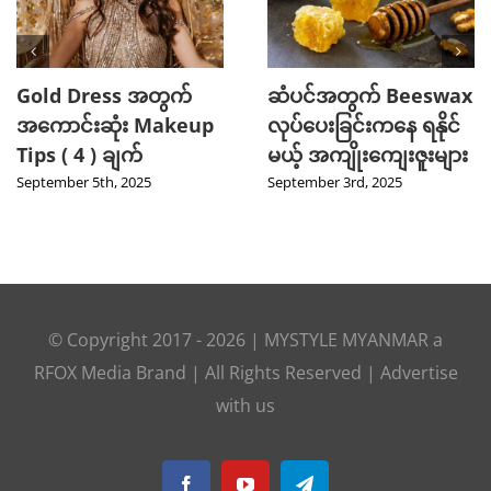
2025 TikTok မှာ Trend
သင့်ဆံကေသာကို
ဖြစ်ခဲ့တဲ့ Hot Beauty
ကျန်းမာသန်စွမ်းစေမယ့်
Product ( 5 ) မျိုး
Curry Leaves ရဲ့
အံ့ဖွယ်နည်းလမ်း ၄ ခု
August 27th, 2025
August 8th, 2025
© Copyright 2017 -
2026
|
MYSTYLE MYANMAR
a
RFOX Media
Brand | All Rights Reserved |
Advertise
with us