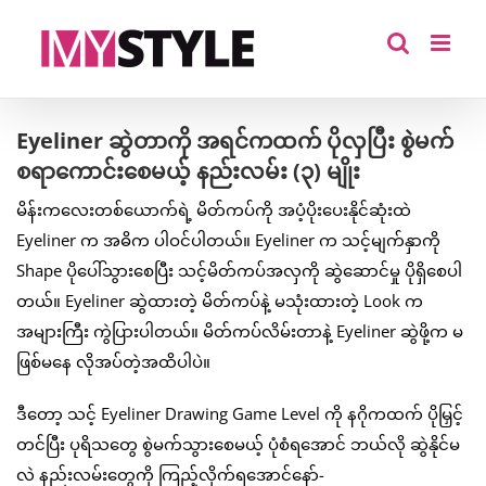
Skip
to
content
Eyeliner ဆွဲတာကို အရင်ကထက် ပိုလှပြီး စွဲမက်
စရာကောင်းစေမယ့် နည်းလမ်း (၃) မျိုး
မိန်းကလေးတစ်ယောက်ရဲ့ မိတ်ကပ်ကို အပံ့ပိုးပေးနိုင်ဆုံးထဲ
Eyeliner က အဓိက ပါဝင်ပါတယ်။ Eyeliner က သင့်မျက်နှာကို
Shape ပိုပေါ်သွားစေပြီး သင့်မိတ်ကပ်အလှကို ဆွဲဆောင်မှု ပိုရှိစေပါ
တယ်။ Eyeliner ဆွဲထားတဲ့ မိတ်ကပ်နဲ့ မသုံးထားတဲ့ Look က
အများကြီး ကွဲပြားပါတယ်။ မိတ်ကပ်လိမ်းတာနဲ့ Eyeliner ဆွဲဖို့က မ
ဖြစ်မနေ လိုအပ်တဲ့အထိပါပဲ။
ဒီတော့ သင့် Eyeliner Drawing Game Level ကို နဂိုကထက် ပိုမြှင့်
တင်ပြီး ပုရိသတွေ စွဲမက်သွားစေမယ့် ပုံစံရအောင် ဘယ်လို ဆွဲနိုင်မ
လဲ နည်းလမ်းတွေကို ကြည့်လိုက်ရအောင်နော်-