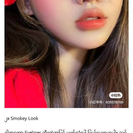
၂။ Smokey Look
ဒါကတော့ Eyeliner ဆိုးတဲ့အပြင် မျက်လုံးပါ ခြယ်ပေးရမှာပါ။ သင့်