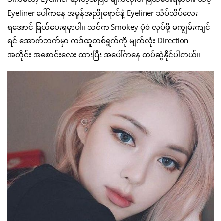
Eyeliner ပေါ်ကနေ အမှုန်အညိုရောင်နဲ့ Eyeliner သိပ်သိပ်လေး
ရအောင် ခြယ်ပေးရမှာပါ။ သင်က Smokey ပုံစံ လုပ်ဖို့ မကျွမ်းကျင်
ရင် အောက်ဘက်မှာ ကဒ်ထူတစ်ရွက်ကို မျက်လုံး Direction
အတိုင်း အစောင်းလေး ထားပြီး အပေါ်ကနေ ထပ်ဆွဲနိုင်ပါတယ်။