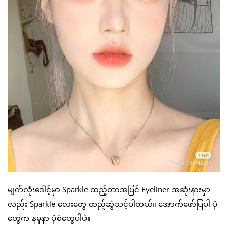
မျက်လုံးဒေါင့်မှာ Sparkle ထည့်တာအပြင် Eyeliner အဆုံးနားမှာ
လည်း Sparkle လေးတွေ ထည့်ဆွဲသင့်ပါတယ်။ အောက်ဖော်ပြပါ ပုံ
တွေက နမူနာ ပုံစံတွေပါပဲ။