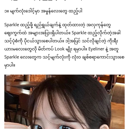
၁။ မျက်လုံးဒေါင့်မှာ အမှုန်လေးတွေ ထည့်ပါ
Sparkle ထည့်ဖို့ ရည်ရွယ်ချက်နဲ့ ထုတ်ထားတဲ့ အလှကုန်တွေ
ဈေးကွက်ထဲ အများအပြားရှိပါတယ်။ Sparkle ထည့်လိုက်တဲ့အခါ
သင့်ပုံစံကို ပိုငယ်သွားစေပါတယ်။ ဒါ့အပြင် သင်လိုချင်တဲ့ ကိုးရီး
ယားမလေးတွေလို မိတ်ကပ် Look မျိုး ရမှာပါ။ Eyeliner နဲ့ အတူ
Sparkle လေးတွေက သင့်မျက်လုံးကို လုံးဝ ချစ်စရာကောင်းသွားစေ
မှာပါ။