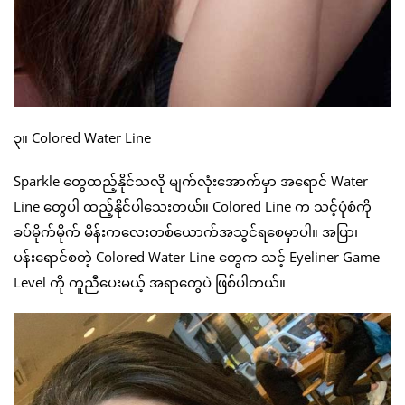
၃။ Colored Water Line
Sparkle တွေထည့်နိုင်သလို မျက်လုံးအောက်မှာ အရောင် Water
Line တွေပါ ထည့်နိုင်ပါသေးတယ်။ Colored Line က သင့်ပုံစံကို
ခပ်မိုက်မိုက် မိန်းကလေးတစ်ယောက်အသွင်ရစေမှာပါ။ အပြာ၊
ပန်းရောင်စတဲ့ Colored Water Line တွေက သင့် Eyeliner Game
Level ကို ကူညီပေးမယ့် အရာတွေပဲ ဖြစ်ပါတယ်။