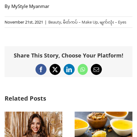
By MyStyle Myanmar
November 21st, 2021
|
Beauty
,
မိတ်ကပ် – Make Up
,
မျက်လုံး – Eyes
Share This Story, Choose Your Platform!
Facebook
X
LinkedIn
WhatsApp
Email
Related Posts