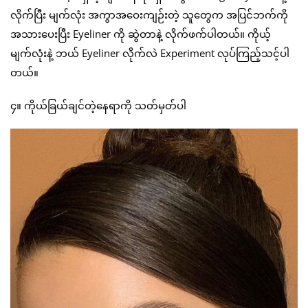
လိုက်ပြီး မျက်လုံး အကွာအဝေးကျဉ်းတဲ့ သူတွေက အပြင်ဘက်ကို
အသားပေးပြီး Eyeliner ကို ဆွဲတာနဲ့ လိုက်ဖက်ပါတယ်။ ကိုယ့်
မျက်လုံးနဲ့ ဘယ် Eyeliner လိုက်လဲ Experiment လုပ်ကြည့်သင့်ပါ
တယ်။
၄။ ကိုယ်ခြယ်ချင်တဲ့နေရာကို သတ်မှတ်ပါ