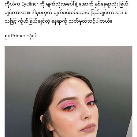
ကိုယ်က Eyeliner ကို မျက်လုံးအပေါ်နဲ့ အောက် နှစ်နေရာလုံး ခြယ်
ချင်တာလား။ ဒါမှမဟုတ် မျက်ခမ်းစပ်လေးပဲ ခြယ်ချင်တာလား စ
သဖြင့် ကိုယ်ခြယ်ချင်တဲ့ နေရာကို သတ်မှတ်သင့်ပါတယ်။
၅။ Primer သုံးပါ