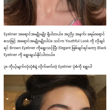
Eyeliner အရောင်အမျိုးမျိုး ရှိပါတယ်။ အညို၊ အနက်၊ ခရမ်းရောင်
စသဖြင့် အရောင်အမျိုးမျိုးပါပဲ။ သင်က Youthful Look ကို လိုချင်
ရင် Brown Eyeliner ကိုရွေးသင့်ပြီး Elegant ဖြစ်ချင်ရင်တော့ Black
Eyeliner ကို ရွေးချယ်နိုင်ပါတယ်။
၃။ ကိုယ့်မျက်လုံးပုံစံနဲ့ လိုက်ဖက်တဲ့ Eyeliner ပုံစံကို ရွေးပါ