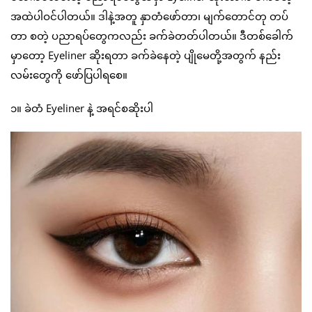
အထဲပါဝင်ပါတယ်။ ဒါနဲ့အတူ နှာတံဖော်တာ၊ မျက်တောင်တု တပ်
တာ စတဲ့ ပညာရပ်တွေကလည်း ခက်ခဲတတ်ပါတယ်။ ဒီတစ်ခေါက်
မှာတော့ Eyeliner ဆိုးရတာ ခက်ခဲနေတဲ့ ပျိုမေတို့အတွက် နည်း
လမ်းတွေကို ဖော်ပြပါရစေ။
၁။ ခဲတံ Eyeliner နဲ့ အရင်စဆိုးပါ