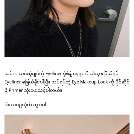
သင်က သင်ဆွဲချင်တဲ့ Eyeliner ပုံစံနဲ့ နေရာကို သိသွားပြီဆိုရင်
Eyeliner စခြယ်နိုင်ပါပြီ။ သပ်ရပ်တဲ့ Eye Makeup Look ကို ပိုင်ဆိုင်
ဖို့ Primer သုံးပေးသင့်ပါတယ်။
၆။ အစဉ်လိုက် သွားပါ