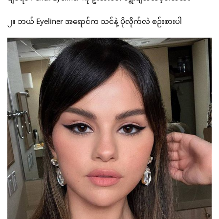
၂။ ဘယ် Eyeliner အရောင်က သင်နဲ့ ပိုလိုက်လဲ စဉ်းစားပါ