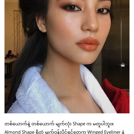
တစ်ယောက်နဲ့ တစ်ယောက် မျက်လုံး Shape က မတူပါဘူး။
Almond Shape ရှိတဲ့ မျက်ဝန်းပိုင်ရှင်တွေက Winged Eyeliner နဲ့