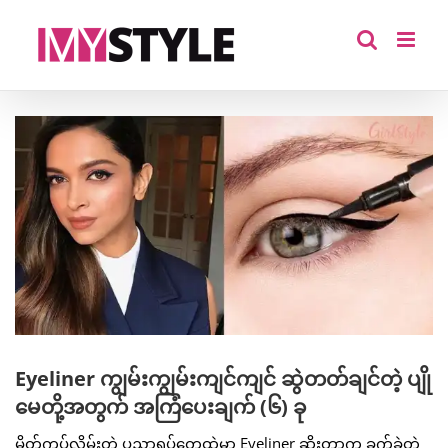
Skip
to
content
View
Larger
Image
Eyeliner ကျွမ်းကျွမ်းကျင်ကျင် ဆွဲတတ်ချင်တဲ့ ပျို
မေတို့အတွက် အကြံပေးချက် (၆) ခု
မိတ်ကပ်လိမ်းတဲ့ ပညာရပ်တွေထဲမှာ Eyeliner ဆိုးတာက ခက်ခဲတဲ့