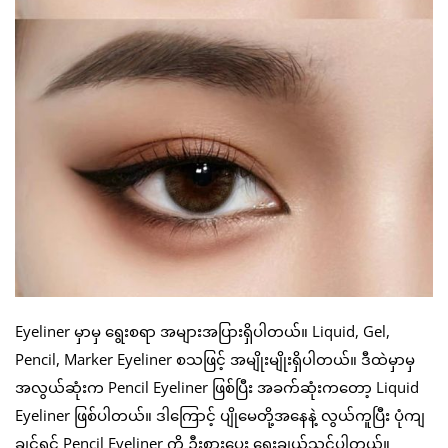
Eyeliner မှာမှ ရွေးစရာ အများအပြားရှိပါတယ်။ Liquid, Gel,
Pencil, Marker Eyeliner စသဖြင့် အမျိုးမျိုးရှိပါတယ်။ ဒီထဲမှာမှ
အလွယ်ဆုံးက Pencil Eyeliner ဖြစ်ပြီး အခက်ဆုံးကတော့ Liquid
Eyeliner ဖြစ်ပါတယ်။ ဒါကြောင့် ပျိုမေတို့အနေနဲ့ လွယ်ကူပြီး ပုံကျ
ချင်ရင် Pencil Eyeliner ကို ဦးစားပေး ရွေးချယ်သင့်ပါတယ်။