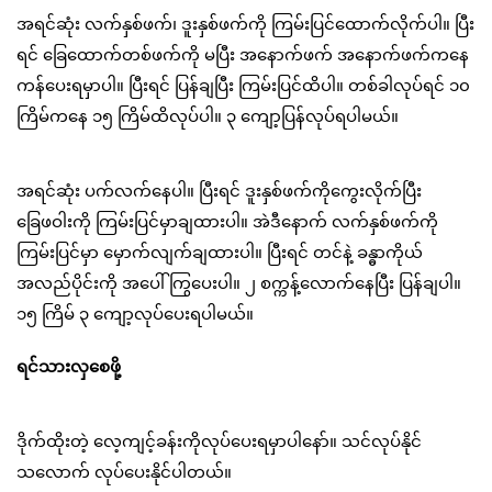
အရင်ဆုံး လက်နှစ်ဖက်၊ ဒူးနှစ်ဖက်ကို ကြမ်းပြင်ထောက်လိုက်ပါ။ ပြီး
ရင် ခြေထောက်တစ်ဖက်ကို မပြီး အနောက်ဖက် အနောက်ဖက်ကနေ
ကန်ပေးရမှာပါ။ ပြီးရင် ပြန်ချပြီး ကြမ်းပြင်ထိပါ။ တစ်ခါလုပ်ရင် ၁၀
ကြိမ်ကနေ ၁၅ ကြိမ်ထိလုပ်ပါ။ ၃ ကျော့ပြန်လုပ်ရပါမယ်။
အရင်ဆုံး ပက်လက်နေပါ။ ပြီးရင် ဒူးနှစ်ဖက်ကိုကွေးလိုက်ပြီး
ခြေဖဝါးကို ကြမ်းပြင်မှာချထားပါ။ အဲဒီနောက် လက်နှစ်ဖက်ကို
ကြမ်းပြင်မှာ မှောက်လျက်ချထားပါ။ ပြီးရင် တင်နဲ့ ခန္ဓာကိုယ်
အလည်ပိုင်းကို အပေါ်ကြွပေးပါ။ ၂ စက္ကန့်လောက်နေပြီး ပြန်ချပါ။
၁၅ ကြိမ် ၃ ကျော့လုပ်ပေးရပါမယ်။
ရင်သားလှစေဖို့
ဒိုက်ထိုးတဲ့ လေ့ကျင့်ခန်းကိုလုပ်ပေးရမှာပါနော်။ သင်လုပ်နိုင်
သလောက် လုပ်ပေးနိုင်ပါတယ်။