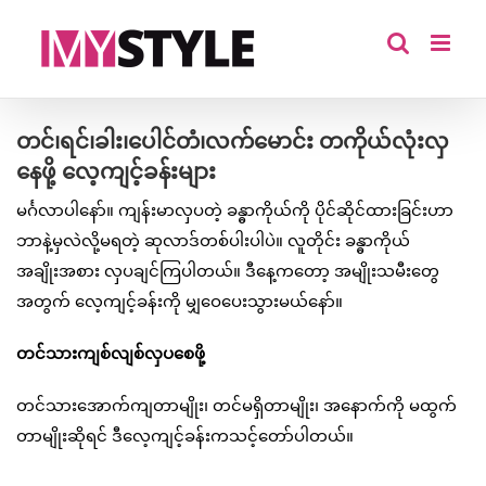
Skip
to
content
တင်၊ရင်၊ခါး၊ပေါင်တံ၊လက်မောင်း တကိုယ်လုံးလှ
နေဖို့ လေ့ကျင့်ခန်းများ
မင်္ဂလာပါနော်။ ကျန်းမာလှပတဲ့ ခန္ဓာကိုယ်ကို ပိုင်ဆိုင်ထားခြင်းဟာ
ဘာနဲ့မှလဲလို့မရတဲ့ ဆုလာဒ်တစ်ပါးပါပဲ။ လူတိုင်း ခန္ဓာကိုယ်
အချိုးအစား လှပချင်ကြပါတယ်။ ဒီနေ့ကတော့ အမျိုးသမီးတွေ
အတွက် လေ့ကျင့်ခန်းကို မျှဝေပေးသွားမယ်နော်။
တင်သားကျစ်လျစ်လှပစေဖို့
တင်သားအောက်ကျတာမျိုး၊ တင်မရှိတာမျိုး၊ အနောက်ကို မထွက်
တာမျိုးဆိုရင် ဒီလေ့ကျင့်ခန်းကသင့်တော်ပါတယ်။