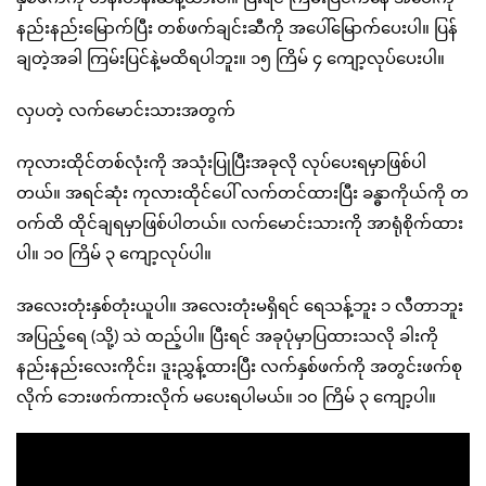
နည်းနည်းမြောက်ပြီး တစ်ဖက်ချင်းဆီကို အပေါ်မြောက်ပေးပါ။ ပြန်
ချတဲ့အခါ ကြမ်းပြင်နဲ့မထိရပါဘူး။ ၁၅ ကြိမ် ၄ ကျော့လုပ်ပေးပါ။
လှပတဲ့ လက်မောင်းသားအတွက်
ကုလားထိုင်တစ်လုံးကို အသုံးပြုပြီးအခုလို လုပ်ပေးရမှာဖြစ်ပါ
တယ်။ အရင်ဆုံး ကုလားထိုင်ပေါ် လက်တင်ထားပြီး ခန္ဓာကိုယ်ကို တ
ဝက်ထိ ထိုင်ချရမှာဖြစ်ပါတယ်။ လက်မောင်းသားကို အာရုံစိုက်ထား
ပါ။ ၁၀ ကြိမ် ၃ ကျော့လုပ်ပါ။
အလေးတုံးနှစ်တုံးယူပါ။ အလေးတုံးမရှိရင် ရေသန့်ဘူး ၁ လီတာဘူး
အပြည့်ရေ (သို့) သဲ ထည့်ပါ။ ပြီးရင် အခုပုံမှာပြထားသလို ခါးကို
နည်းနည်းလေးကိုင်း၊ ဒူးညွှန့်ထားပြီး လက်နှစ်ဖက်ကို အတွင်းဖက်စု
လိုက် ဘေးဖက်ကားလိုက် မပေးရပါမယ်။ ၁၀ ကြိမ် ၃ ကျော့ပါ။