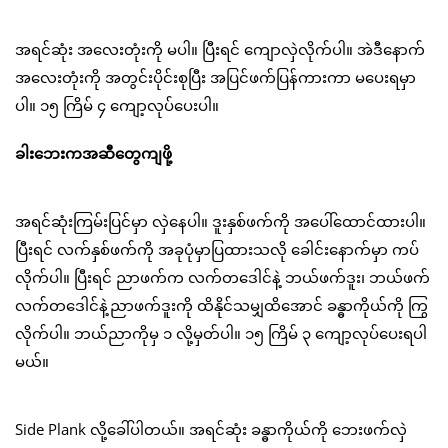
အရင်ဆုံး အလေးတုံးကို မပါ။ ပြီးရင် ကျောလှဲလိုက်ပါ။ အဲဒီနောက်
အလေးတုံးကို အတွင်းပိုင်းစုပြီး အပြင်ဖက်ပြန်ကားကာ မပေးရမှာ
ပါ။ ၁၅ ကြိမ် ၄ ကျော့လုပ်ပေးပါ။
ခါးဘေးကအဆီတွေကျဖို့
အရင်ဆုံးကြမ်းပြင်မှာ လှဲနေပါ။ ဒူးနှစ်ဖက်ကို အပေါ်ထောင်ထားပါ။
ပြီးရင် လက်နှစ်ဖက်ကို အခုပုံမှာပြထားသလို ခေါင်းနောက်မှာ ကပ်
လိုက်ပါ။ ပြီးရင် ညာဖက်က လက်တဒေါင်နဲ့ ဘယ်ဖက်ဒူး၊ ဘယ်ဖက်
လက်တဒေါင်နဲ့ညာဖက်ဒူးကို ထိနိုင်သမျှထိအောင် ခန္ဓာကိုယ်ကို ကြွ
လိုက်ပါ။ ဘယ်ညာကိုမှ ၁ လို့မှတ်ပါ။ ၁၅ ကြိမ် ၃ ကျော့လုပ်ပေးရပါ
မယ်။
Side Plank လို့ခေါ်ပါတယ်။ အရင်ဆုံး ခန္ဓာကိုယ်ကို ဘေးဖက်လှဲ