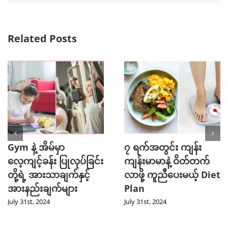
Related Posts
Gym နဲ့ အိမ်မှာ
၇ ရက်အတွင်း ကျန်း
လေ့ကျင့်ခန်း ပြုလုပ်ခြင်း
ကျန်းမာမာနဲ့ ဝိတ်တက်
တို့ရဲ့ အားသာချက်နှင့်
လာဖို့ ကူညီပေးမယ့် Diet
အားနည်းချက်များ
Plan
July 31st, 2024
July 31st, 2024