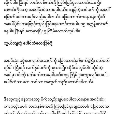
လိုက်ပါ။ ပြီးရင် လက်တစ်ဖက်ကို ကြမ်းပြင်မှာထောက်ထားပြီး
တဖက်ကိုတော့ အပေါ်မှာပဲထားရပါမယ်။ ကျန်တဲ့တစ်ဖက်ကို အပေါ်
မြောက်ပေးထားရင်လည်းရပါတယ်။ ခြေထောက်ကနေ ခန္ဓာကိုယ်
အပေါ်ပိုင်း တဖြောင့်တည်းဖြစ်နေအောင်ထားပါ။ ၁၅ စက္ကန့်လောက်
နေပါ။ ပြီးရင် ခဏနားပြီး ၅ ကြိမ်လောက်လုပ်ပါ။
သွယ်လျတဲ့ ပေါင်တံလေးဖြစ်ဖို့
အရင်ဆုံး ပုခုံးအကျယ်လောက်ကို ခြေထောက်နှစ်ဖက်ခွဲပြီး မတ်မတ်
ရပ်ပါ။ ပြီးရင် လက်နှစ်ဖက်ကို စုထားပြီး ထိုင်ထလုပ်ပါ။ ထိုင်တဲ့
အခါမှာ ခါးကို မတ်မတ်ထားရပါမယ်။ ၁၅ ကြိမ် ၄ကျော့လုပ်ပေးပါ။
ပေါင်တံသာမက တင်သားအတွက်လည်းကောင်းပါတယ်။
ဒီလေ့ကျင့်ခန်းကတော့ ဗိုက်လည်းချပ်စေပါတယ်နော်။ အရင်ဆုံး
ကျောလှဲနေပါ။ လက်နှစ်ဖက်ကို ကြမ်းပြင်မှာချထားပါ။ ခြေထောက်
နှစ်ဖက်ကို တန်းတန်းဆန့်ထားပါ။ ပြီးရင် ကြမ်းပြင်ကနေ အပေါ်ကို