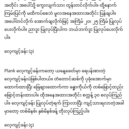
အတိုင်း အပေါ်သို့ ကွေးလျက်သား တွန်းတင်လိုက်ပါ။ ထို့နောက်
ကြမ်းပြင်ကို မထိကပ်စေဘဲ မူလအနေအထားအတိုင်း ပြန်ချပါ။
အပေါ်တင်လိုက် အောက်ချလိုက်ဖြင့် အကြိမ် ၂၀၊ ၂၅ ကြိမ် ပြုလုပ်
ပေးလိုက်ပါ။ ညာဒူး ပြုလုပ်ပြီးပါက ဘယ်ဘက်ဒူး ပြုလုပ်ပေးလိုက်
ပါ။
လေ့ကျင့်ခန်း (၃)
Plank လေ့ကျင့်ခန်းကတော့ ယနေ့ခေတ်မှာ ရေပန်းစားတဲ့
လေ့ကျင့်ခန်းပဲဖြစ်ပါတယ်။ တံတောင်ဆစ်ကို ပုခုံးအောက်မှာ
ထောက်ထားပြီး ခြေဖျားထောက်ကာ ခန္ဓာကိုယ်ကို တစ်ဖြောင့်တည်း
ဖြောင့်တန်းထားပါ။ ထိုအနေအထားအတိုင်း စက္ကန့် ၃၀ စလုပ်ကြည်
ပါ။ လေ့ကျင့်ခန်း ပြုလုပ်တဲ့ရက် ကြာလာပြီး ကျင့်သားရလာတဲ့အခါ
မှာတော့ တစ်မိနစ်၊ နှစ်မိနစ်ခန့် တိုးလုပ်ကြည့်ပါ။
လေ့ကျင့်ခန်း (၄)