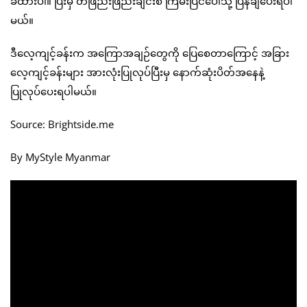
ခံထားပါ။ ပြီးမှ တဖြည်းဖြည်းချင်းစီ ကြမ်းပြင်ပေါ်သို့ ပြန်ချပေးရပါ
မယ်။
ဒီလေ့ကျင့်ခန်းက အကြောအချဉ်တွေကို ပြေစေတာကြောင့် အခြား
လေ့ကျင့်ခန်းများ အားလုံးပြုလုပ်ပြီးမှ နောက်ဆုံးပိတ်အနေနဲ့
ပြုလုပ်ပေးရပါမယ်။
Source: Brightside.me
By MyStyle Myanmar