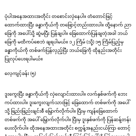
ပုံပါအနေအထားအတိုင်း တစောင်းလှဲနေပါ။ တံတောင်ဖြင့်
ထောက်ထားပြီး ခန္ဓာကိုယ်ကို တဖြောင့်တည်းထားပါ။ ထို့နောက် ညာ
ခြေကို အပေါ်သို့ ဆွဲမပြီး ပြန်ချပါ။ ခြေထောက်ပြန်ချတဲ့အခါ ဘယ်
ခြေကို မထိကပ်စေဘဲ ချရပါမယ်။ ၁၂ ကြိမ် (သို့) ၁၅ ကြိမ်ပြည့်မှ
ခန္ဓာကိုယ်ကို တစ်ဖက်ပြန်လှည့်ပြီး ဘယ်ခြေကို ထိုနည်းအတိုင်း
ပြုလုပ်ပေးရပါမယ်။
လေ့ကျင့်ခန်း (၅)
ဒူးကွေးပြီး ခန္ဓာကိုယ်ကို လှဲလျောင်းထားပါ။ လက်နှစ်ဖက်ကို ဘေး
ကပ်ထားပါ။ ဒူးကွေးလျက်သားဖြင့် ခြေထောက် တစ်ဖက်ကို အပေါ်
သို့ ဖြည်းဖြည်းချင်းစီ မြှောက်လိုက်ပါ။ ပြီးမှ ကျန်ခြေထောက်
တစ်ဖက်ကို အပေါ် မြှောက်လိုက်ပါ။ ပြီးမှ ဒူးနှစ်ဖက်ကို ပြန်ဆန့်တန်း
ပေးလိုက်ပါ။ ထိုအနေအထားအတိုင်း စက္ကန့်အနည်းငယ်ကြာ တောင့်