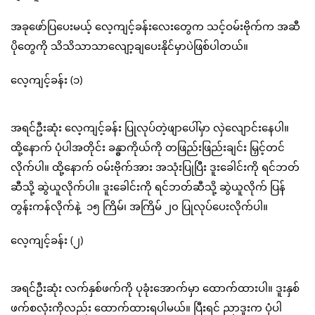
အခုဖော်ပြပေးမယ့် လေ့ကျင့်ခန်းလေးတွေက သင့်ဝမ်းဗိုက်က အဆီ
ပိုတွေကို သိသိသာသာလျော့ချပေးနိုင်မှာပဲဖြစ်ပါတယ်။
လေ့ကျင့်ခန်း (၁)
အရင်ဦးဆုံး လေ့ကျင့်ခန်း ပြုလုပ်တဲ့ဖျာပေါ်မှာ လှဲလျောင်းနေပါ။
ထို့နောက် ပုံပါအတိုင်း ခန္ဓာကိုယ်ကို တဖြည်းဖြည်းချင်း မြှင့်တင်
လိုက်ပါ။ ထို့နောက် ဝမ်းဗိုက်အား အသုံးပြုပြီး ဒူးခေါင်းကို ရင်ဘတ်
ဆီသို့ ဆွဲယူလိုက်ပါ။ ဒူးခေါင်းကို ရင်ဘတ်ဆီသို့ ဆွဲယူလိုက် ပြန်
တွန်းကန်လိုက်နဲ့ ၁၅ ကြိမ်၊ အကြိမ် ၂၀ ပြုလုပ်ပေးလိုက်ပါ။
လေ့ကျင့်ခန်း (၂)
အရင်ဦးဆုံး လက်နှစ်ဖက်ကို ပုခုံးအောက်မှာ ထောက်ထားပါ။ ဒူးနှစ်
ဖက်စလုံးကိုလည်း ထောက်ထားရပါမယ်။ ပြီးရင် ညာဒူးက ပုံပါ