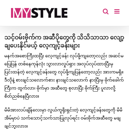
Skip
to
content
သင့်ဝမ်းဗိုက်က အဆီပိုတွေကို သိသိသာသာ လျော့
ချပေးနိုင်မယ့် လေ့ကျင့်ခန်းများ
မနက်အစောကြီးထပြီး လေ့ကျင့်ခန်း လုပ်ဖို့ကျတော့လည်း အဆင်မ
ပြေပြန် တစ်နေကုန်လုံး သွားလာလှုပ်ရှား အလုပ်လုပ်ထားပြီးမှ
ပြင်းထန်တဲ့ လေ့ကျင့်ခန်းတွေ လုပ်ဖို့ကျပြန်တော့လည်း အားကမရှိ။
ဒီလိုနဲ့ စားချင်သလောက်စား နားချင်သလောက် နားပြီးမှ ဗိုက်ခေါက်
ကြီးက ထွက်လာ၊ ဗိုက်မှာ အဆီတွေ စုလာပြီး ဗိုက်ကြီး ပူလာလို့
စိတ်ညစ်နေပြီလား။
မိမိအားလပ်ချိန်လေးမှာ လွယ်ကူရိုးရှင်းတဲ့ လေ့ကျင့်ခန်းတွေကို မိမိ
အိမ်မှာပဲ သက်သောင့်သက်သာပြုလုပ်ရင်း ဝမ်းဗိုက်အဆီတွေ မချ
ချင်ဘူးလား။