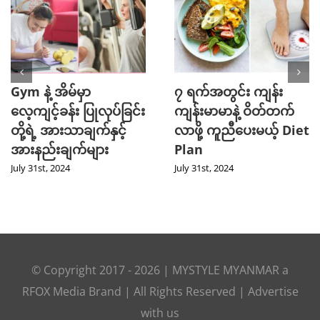
Gym နဲ့ အိမ်မှာ
၇ ရက်အတွင်း ကျန်း
လေ့ကျင့်ခန်း ပြုလုပ်ခြင်း
ကျန်းမာမာနဲ့ ဝိတ်တက်
တို့ရဲ့ အားသာချက်နှင့်
လာဖို့ ကူညီပေးမယ့် Diet
အားနည်းချက်များ
Plan
July 31st, 2024
July 31st, 2024
© Copyright 2017 -
2026
|
MYSTYLE MYANMAR
a
RFOX Media
Brand | All Rights Reserved |
Advertise
with us