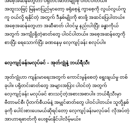
အစေ့အဆန်တွေဟာ ပရိုတင်းဓာတ်မျိုးစုံ ပါဝင်ပါတယ်။
အထူးသဖြင့် မြန်မာပြည်မှာတော့ ဖရုံစေ့နဲ့ ကွာစေ့ကို လွယ်လွယ်ကူ
ကူ ဝယ်လို့ ရနိုင်တဲ့ အတွက် ဒီနှစ်မျိုးကို စားဖို့ အဆင်ပြေပါတယ်။
အစေ့အဆန်တွေဟာ အဆီဓာတ် ပါဝင်မှု နည်းပါးပြီး ခန္ဓာကိုယ်
အတွက် အကျိုးရှိတဲ့ဓာတ်တွေ ပါဝင်ပါတယ်။ အစေ့အဆန်တွေကို
စားပြီး ရေသောက်ပြီး ခဏနေမှ လေ့ကျင့်ခန်း စလုပ်ပါ။
လေ့ကျင့်ခန်းမလုပ်ခင် – အုတ်ဂျုံနဲ့ ဘယ်ရီသီး
အုတ်ဂျုံဟာ ကျန်းမာရေးအတွက် ကောင်းမွန်စေတဲ့ ရွေးချယ်မှု တစ်
ခုပါ။ ပရိုတင်းဓာတ်တွေ အများအပြား ပါဝင်တဲ့ အတွက်
လေ့ကျင့်ခန်း မလုပ်ခင် စားသင့်တဲ့အစားအစာပါ။ ဘယ်ရီသီးမှာ
ဗီတာမင်စီ၊ ပိုတက်စီယမ်နဲ့ အမျှင်ဓာတ်တွေ ပါဝင်ပါတယ်။ သူတို့နှစ်
ခုကို ပေါင်းစားပေးမယ်ဆိုရင်တော့ လေ့ကျင့်ခန်းမလုပ်ခင် လိုအပ်တဲ့
အာဟာရဓာတ်ကို ပေးစွမ်းနိုင်ပါလိမ့်မယ်။