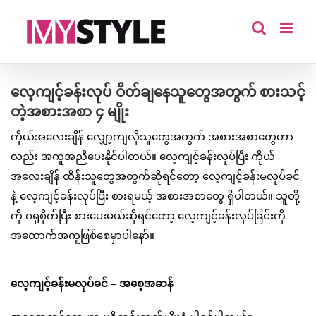
Skip
to
content
လေ့ကျင့်ခန်းလုပ် ဝိတ်ချနေသူတွေအတွက် စားသင့်
တဲ့အစားအစာ ၄ မျိုး
ကိုယ်အလေးချိန် လျှော့ကျလိုသူတွေအတွက် အစားအစာတွေဟာ
လည်း အကူအညီပေးနိုင်ပါတယ်။ လေ့ကျင့်ခန်းလုပ်ပြီး ကိုယ်
အလေးချိန် ထိန်းသူတွေအတွက်ဆိုရင်တော့ လေ့ကျင့်ခန်းမလုပ်ခင်
နဲ့ လေ့ကျင့်ခန်းလုပ်ပြီး စားရမယ့် အစားအစာတွေ ရှိပါတယ်။ သူတို့
ကို ဂရုစိုက်ပြီး စားပေးမယ်ဆိုရင်တော့ လေ့ကျင့်ခန်းလုပ်ခြင်းကို
အထောက်အကူဖြစ်စေမှာပါနော်။
လေ့ကျင့်ခန်းမလုပ်ခင် – အစေ့အဆန်