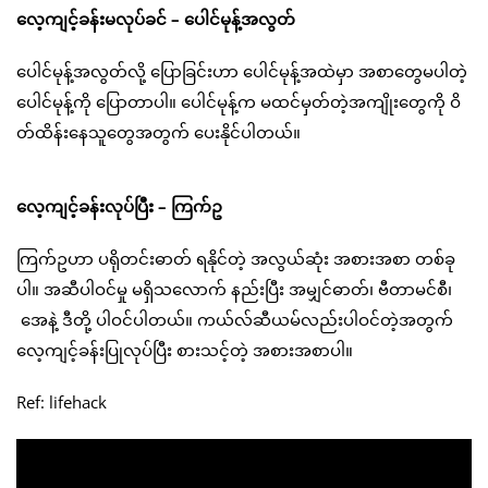
လေ့ကျင့်ခန်းမလုပ်ခင် – ပေါင်မုန့်အလွတ်
ပေါင်မုန့်အလွတ်လို့ ပြောခြင်းဟာ ပေါင်မုန့်အထဲမှာ အစာတွေမပါတဲ့
ပေါင်မုန့်ကို ပြောတာပါ။ ပေါင်မုန့်က မထင်မှတ်တဲ့အကျိုးတွေကို ဝိ
တ်ထိန်းနေသူတွေအတွက် ပေးနိုင်ပါတယ်။
လေ့ကျင့်ခန်းလုပ်ပြီး – ကြက်ဥ
ကြက်ဥဟာ ပရိုတင်းဓာတ် ရနိုင်တဲ့ အလွယ်ဆုံး အစားအစာ တစ်ခု
ပါ။ အဆီပါဝင်မှု မရှိသလောက် နည်းပြီး အမျှင်ဓာတ်၊ ဗီတာမင်စီ၊
အေနဲ့ ဒီတို့ ပါဝင်ပါတယ်။ ကယ်လ်ဆီယမ်လည်းပါဝင်တဲ့အတွက်
လေ့ကျင့်ခန်းပြုလုပ်ပြီး စားသင့်တဲ့ အစားအစာပါ။
Ref: lifehack