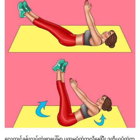
လေ့ကျင့်ခန်းလုပ်တဲ့ဖျာပေါ်မှာ ပထမပုံထဲကလိုနေပြီး ဒုတိယပုံထဲက