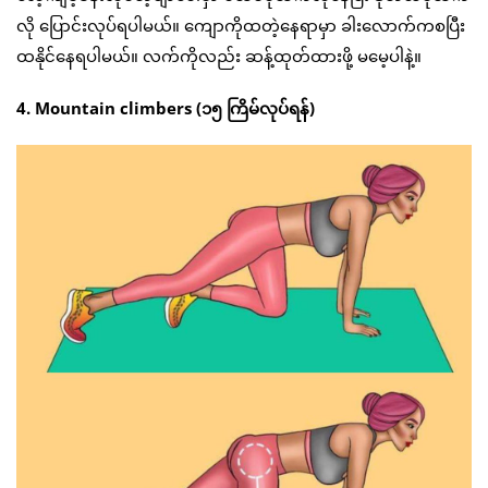
လို ပြောင်းလုပ်ရပါမယ်။ ကျောကိုထတဲ့နေရာမှာ ခါးလောက်ကစပြီး
ထနိုင်နေရပါမယ်။ လက်ကိုလည်း ဆန့်ထုတ်ထားဖို့ မမေ့ပါနဲ့။
4. Mountain climbers (၁၅ ကြိမ်လုပ်ရန်)