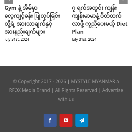
Gym နဲ့ အိမ်မှာ
၇ ရက်အတွင်း ကျန်း
လေ့ကျင့်ခန်း ပြုလုပ်ခြင်း
ကျန်းမာမာနဲ့ ဝိတ်တက်
တို့ရဲ့ အားသာချက်နှင့်
လာဖို့ ကူညီပေးမယ့် Diet
အားနည်းချက်များ
Plan
July 31st, 2024
July 31st, 2024
© Copyright 2017 -
2026
|
MYSTYLE MYANMAR
a
RFOX Media
Brand | All Rights Reserved |
Advertise
with us
Facebook
YouTube
Telegram