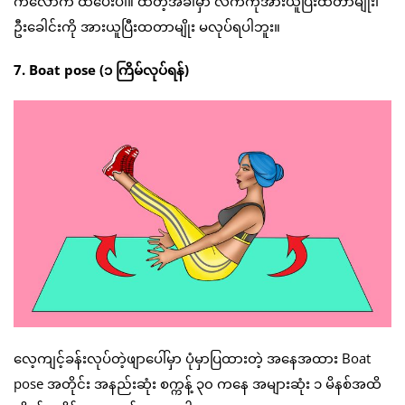
ကလောက် ထပေးပါ။ ထတဲ့အခါမှာ လက်ကိုအားယူပြီးထတာမျိုး၊
ဦးခေါင်းကို အားယူပြီးထတာမျိုး မလုပ်ရပါဘူး။
7. Boat pose (၁ ကြိမ်လုပ်ရန်)
လေ့ကျင့်ခန်းလုပ်တဲ့ဖျာပေါ်မှာ ပုံမှာပြထားတဲ့ အနေအထား Boat
pose အတိုင်း အနည်းဆုံး စက္ကန့် ၃၀ ကနေ အများဆုံး ၁ မိနစ်အထိ