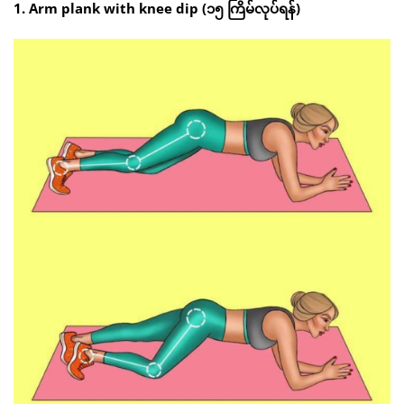
1. Arm plank with knee dip (၁၅ ကြိမ်လုပ်ရန်)