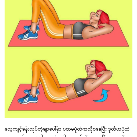
လေ့ကျင့်ခန်းလုပ်တဲ့ဖျာပေါ်မှာ ပထမပုံထဲကလိုစနေပြီး ဒုတိယပုံထဲ