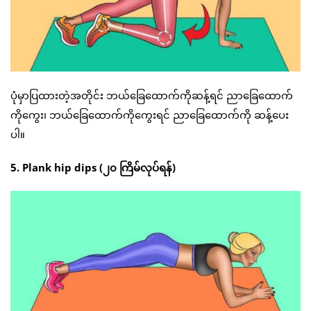
ပုံမှာပြထားတဲ့အတိုင်း ဘယ်ခြေထောက်ကိုဆန့်ရင် ညာခြေထောက်
ကိုကွေး၊ ဘယ်ခြေထောက်ကိုကွေးရင် ညာခြေထောက်ကို ဆန့်ပေး
ပါ။
5. Plank hip dips (၂၀ ကြိမ်လုပ်ရန်)