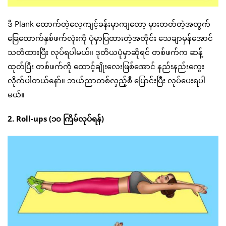
ဒီ Plank ထောက်တဲ့လေ့ကျင့်ခန်းမှာကျတော့ မှားတတ်တဲ့အတွက်
ခြေထောက်နှစ်ဖက်လုံးကို ပုံမှာပြထားတဲ့အတိုင်း သေချာမှန်အောင်
သတိထားပြီး လုပ်ရပါမယ်။ ဒုတိယပုံမှာဆိုရင် တစ်ဖက်က ဆန့်
ထုတ်ပြီး တစ်ဖက်ကို ထောင့်ချိုးလေးဖြစ်အောင် နည်းနည်းကွေး
လိုက်ပါတယ်နော်။ ဘယ်ညာတစ်လှည့်စီ ပြောင်းပြီး လုပ်ပေးရပါ
မယ်။
2. Roll-ups (၁၀ ကြိမ်လုပ်ရန်)