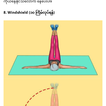
ကိုယ်နေနိုင်သလောက် နေပေးပါ။
8. Windshield (၁၀ ကြိမ်လုပ်ရန်)