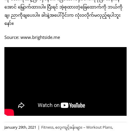
အောင် မြှောက်ထားပါ။ ပြီးရင် အဲ့စုထားတဲ့ခြေထောက်ကို ဘယ်ကို
ချ၊ ညာကိုချပေးပါ။ ခါးနဲ့အပေါ်ပိုင်းက လုံးဝလိုက်မလှည့်ရပါဘူး
နော်။
Source: www.brightside.me
January 29th, 2021
|
Fitness
,
လေ့ကျင့်ခန်းများ – Workout Plans
,