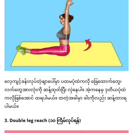
လေ့ကျင့်ခန်းလုပ်တဲ့ဖျာပေါ်မှာ ပထမပုံထဲကလို ခြေထောက်တွေ၊
လက်တွေအားလုံးကို ဆန့်ထုတ်ပြီး လှဲနေပါ။ အဲ့ကနေမှ ဒုတိယပုံထဲ
ကလိုဖြစ်အောင် ထရပါမယ်။ ထတဲ့အခါမှာ ခါးကိုလည်း ဆန့်ထားရ
ပါမယ်။
3. Double leg reach (၁၀ ကြိမ်လုပ်ရန်)