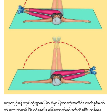
လေ့ကျင့်ခန်းလုပ်တဲ့ဖျာပေါ်မှာ ပုံမှာပြထားတဲ့အတိုင်း လက်နှစ်ဖက်
ကို ဘေးကိုဆန့်ပြီး လှဲနေပါ။ ခြေထောက်နှစ်ဖက်ကိုစုပြီး တန်းနေ