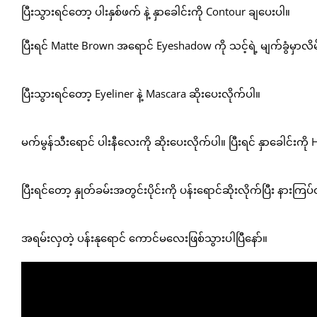
ပြီးသွားရင်တော့ ပါးနှစ်ဖက် နဲ့ နှာခေါင်းကို Contour ချပေးပါ။
ပြီးရင် Matte Brown အရောင် Eyeshadow ကို သင့်ရဲ့ မျက်ခွံမှာလိမ
ပြီးသွားရင်တော့ Eyeliner နဲ့ Mascara ဆိုးပေးလိုက်ပါ။
မက်မွန်သီးရောင် ပါးနီလေးကို ဆိုးပေးလိုက်ပါ။ ပြီးရင် နှာခေါင်းကို 
ပြီးရင်တော့ နှုတ်ခမ်းအတွင်းပိုင်းကို ပန်းရောင်ဆိုးလိုက်ပြီး နား
အရမ်းလှတဲ့ ပန်းနုရောင် ကောင်မလေးဖြစ်သွားပါပြီနော်။