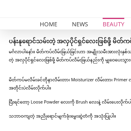
Skip
to
content
HOME
NEWS
BEAUTY
ပန်းနုရောင်သမ်းတဲ့ အလှပိုင်ရှင်လေးဖြစ်ဖို့ မိတ်
မင်္ဂလာပါနော်။ မိတ်ကပ်လိမ်းခြယ်ခြင်းဟာ အမျိုးသမီးအားလုံး
တဲ့ အလှပိုင်ရှင်လေးဖြစ်ဖို့ မိတ်ကပ်လိမ်းခြယ်နည်းကို မျှဝေပေးသွ
မိတ်ကပ်မလိမ်းခင်တိုနာလိမ်းတာ၊ Moisturizer လိမ်းတာ၊ Primer 
အတိုင်းပဲလိမ်းလိုက်ပါ။
ပြီးရင်တော့ Loose Powder လေးကို Brush လေးနဲ့ လိမ်းပေးလိုက်ပ
သဘာဝကျတဲ့ အညိုရောင်မျက်ခုံးမွှေးဆွဲတံကို အသုံးပြုပါ။