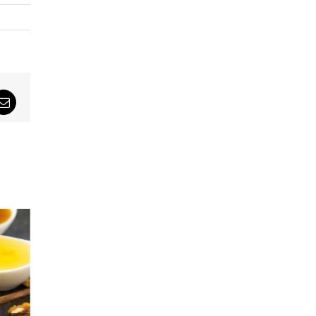
sApp
Email