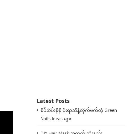
Latest Posts
စိမ်းစိမ်းစိုစို မိုးရာသီနဲ့လိုက်ဖက်တဲ့ Green
Nails Ideas များ
DIY Hair Mask အတွက် သုံးနည်း