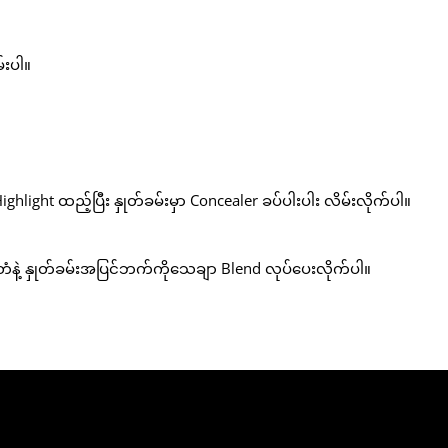
်းပါ။
Highlight ထည့်ပြီး နှုတ်ခမ်းမှာ Concealer ခပ်ပါးပါး လိမ်းလိုက်ပါ။
ကြပ်တံနဲ့ နှုတ်ခမ်းအပြင်ဘက်ကိုသေချာ Blend လုပ်ပေးလိုက်ပါ။