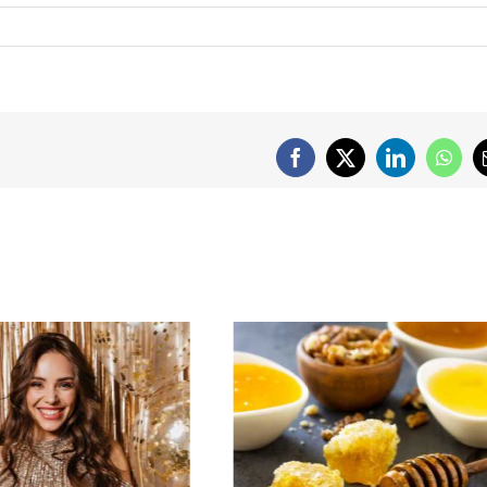
Facebook
X
LinkedIn
What