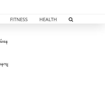
FITNESS
HEALTH
မ်းနေ
းနေကျ