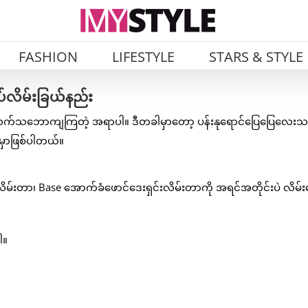
FASHION
LIFESTYLE
STARS & STYLE
ကပ်လိမ်းခြယ်နည်း
နှစ်သက်သဘောကျကြတဲ့ အရာပါ။ ဒီတခါမှာတော့ ပန်းနုရောင်ပြေပြေလေးသ
ားမှာဖြစ်ပါတယ်။
လိမ်းတာ၊ Base အောက်ခံဖောင်ဒေးရှင်းလိမ်းတာကို အရင်အတိုင်းပဲ လိမ်
ါ။