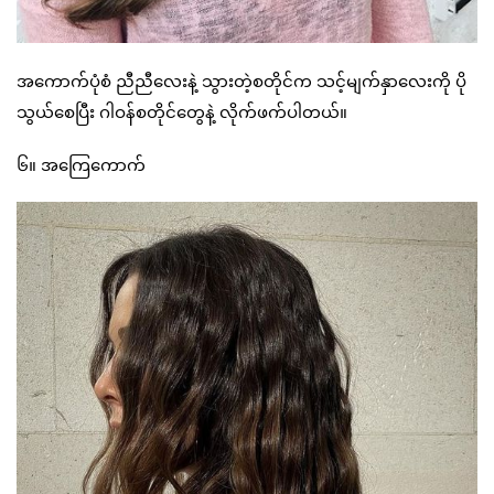
အကောက်ပုံစံ ညီညီလေးနဲ့ သွားတဲ့စတိုင်က သင့်မျက်နှာလေးကို ပို
သွယ်စေပြီး ဂါဝန်စတိုင်တွေနဲ့ လိုက်ဖက်ပါတယ်။
၆။ အကြေကောက်