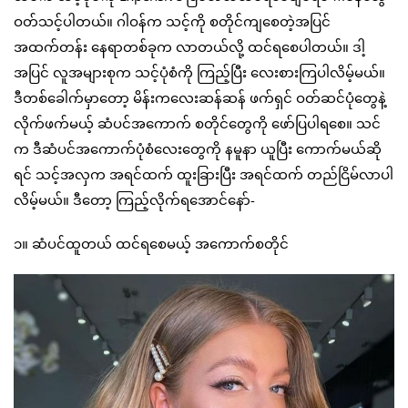
ဝတ်သင့်ပါတယ်။ ဂါဝန်က သင့်ကို စတိုင်ကျစေတဲ့အပြင်
အထက်တန်း နေရာတစ်ခုက လာတယ်လို့ ထင်ရစေပါတယ်။ ဒါ့
အပြင် လူအများစုက သင့်ပုံစံကို ကြည့်ပြီး လေးစားကြပါလိမ့်မယ်။
ဒီတစ်ခေါက်မှာတော့ မိန်းကလေးဆန်ဆန် ဖက်ရှင် ဝတ်ဆင်ပုံတွေနဲ့
လိုက်ဖက်မယ့် ဆံပင်အကောက် စတိုင်တွေကို ဖော်ပြပါရစေ။ သင်
က ဒီဆံပင်အကောက်ပုံစံလေးတွေကို နမူနာ ယူပြီး ကောက်မယ်ဆို
ရင် သင့်အလှက အရင်ထက် ထူးခြားပြီး အရင်ထက် တည်ငြိမ်လာပါ
လိမ့်မယ်။ ဒီတော့ ကြည့်လိုက်ရအောင်နော်-
၁။ ဆံပင်ထူတယ် ထင်ရစေမယ့် အကောက်စတိုင်