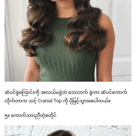
ဆံပင်ခွဲကြောင်းကို အလယ်မခွဲဘဲ ဘေးဘက် ခွဲကာ ဆံပင်ကောက်
လိုက်တာက သင့် Cranial Top ကို ပိုမြင့်သွားစေပါတယ်။
၅။ ကောက်သားညီတဲ့စတိုင်