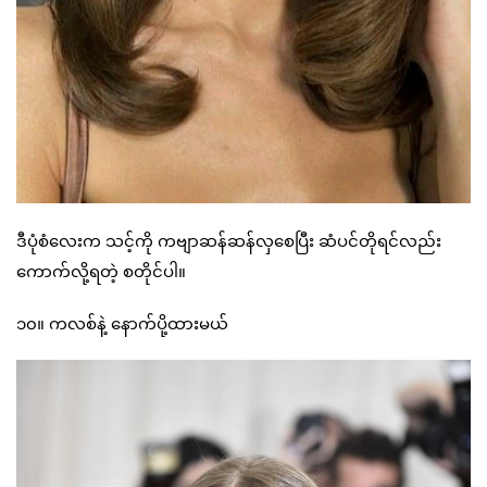
ဒီပုံစံလေးက သင့်ကို ကဗျာဆန်ဆန်လှစေပြီး ဆံပင်တိုရင်လည်း
ကောက်လို့ရတဲ့ စတိုင်ပါ။
၁၀။ ကလစ်နဲ့ နောက်ပို့ထားမယ်