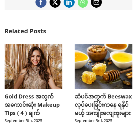
Facebook
X
LinkedIn
WhatsApp
Email
Related Posts
2025 TikTok မှာ Trend
သင့်ဆံကေသာကို
ဖြစ်ခဲ့တဲ့ Hot Beauty
ကျန်းမာသန်စွမ်းစေမယ့်
Product ( 5 ) မျိုး
Curry Leaves ရဲ့
အံ့ဖွယ်နည်းလမ်း ၄ ခု
August 27th, 2025
August 8th, 2025