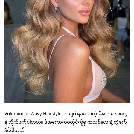
Voluminous Wavy Hairstyle က မျက်နှာသေးတဲ့ မိန်းကလေးတွေ
နဲ့ လိုက်ဖက်ပါတယ်။ ဒီအကောက်စတိုင်ကိုမှ ကလစ်လေးနဲ့ တွဲဖက်
နိုင်ပါတယ်။