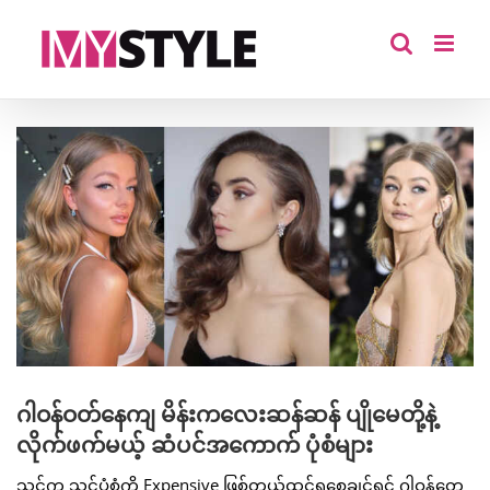
Skip
to
content
View
Larger
Image
ဂါဝန်ဝတ်နေကျ မိန်းကလေးဆန်ဆန် ပျိုမေတို့နဲ့
လိုက်ဖက်မယ့် ဆံပင်အကောက် ပုံစံများ
သင်က သင့်ပုံစံကို Expensive ဖြစ်တယ်ထင်ရစေချင်ရင် ဂါဝန်တွေ