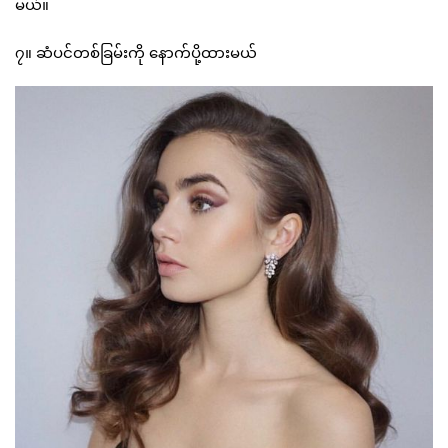
မယ်။
၇။ ဆံပင်တစ်ခြမ်းကို နောက်ပို့ထားမယ်