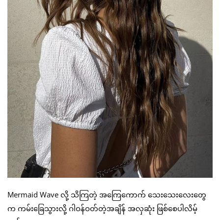
Mermaid Wave လို့ သိကြတဲ့ အကြေကောက် သေးသေးလေးတွေ
က ကမ်းခြေသွားလို့ ဂါဝန်ဝတ်တဲ့အချိန် အလှဆုံး ဖြစ်စေပါလိမ့်