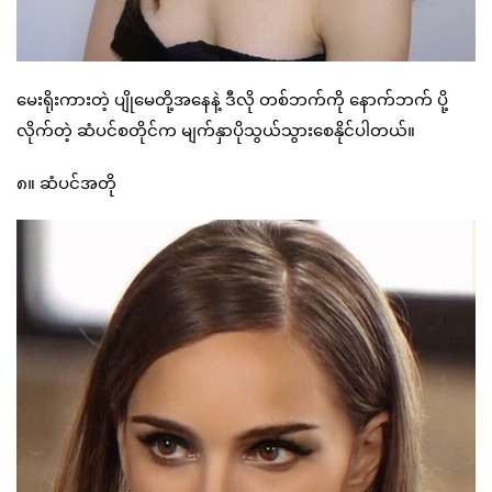
မေးရိုးကားတဲ့ ပျိုမေတို့အနေနဲ့ ဒီလို တစ်ဘက်ကို နောက်ဘက် ပို့
လိုက်တဲ့ ဆံပင်စတိုင်က မျက်နှာပိုသွယ်သွားစေနိုင်ပါတယ်။
၈။ ဆံပင်အတို