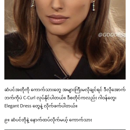
ဆံပင်အတိုကို ကောက်သားတွေ အများကြီးမလိုချင်ရင် ဒီလိုအောက်
ဘက်ကိုပဲ C-Curl လုပ်နိုင်ပါတယ်။ ဒီစတိုင်ကလည်း ဂါဝန်တွေ၊
Elegant Dress တွေနဲ့ လိုက်ဖက်ပါတယ်။
၉။ ဆံပင်တိုနဲ့ နောက်ထပ်လိုက်မယ့် ကောက်သား