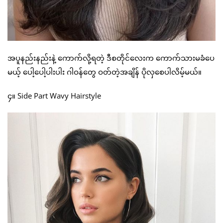
အပူနည်းနည်းနဲ့ ကောက်လို့ရတဲ့ ဒီစတိုင်လေးက ကောက်သားမခံပေ
မယ့် ပေါ့ပေါ့ပါးပါး ဂါဝန်တွေ ဝတ်တဲ့အချိန် ပိုလှစေပါလိမ့်မယ်။
၄။ Side Part Wavy Hairstyle