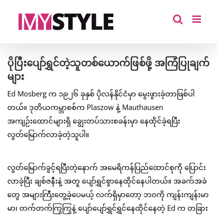
Skip
to
content
ပိုပြီးပျော်ရွှင်တဲ့သူတစ်ယောက်ဖြစ်ဖို့ အကြံပြုချက်
များ
Ed Mosberg က ၁၉၂၆ ခုနှစ် ပိုလန်နိုင်ငံမှာ မွေးဖွားခဲ့တာဖြစ်ပါ
တယ်။ ဒုတိယကမ္ဘာစစ်က Plaszow နဲ့ Mauthausen
အကျဉ်းထောင်များရှိ ချွေးတပ်သားစခန်းမှာ နေထိုင်ခဲ့ရပြီး
လွတ်မြောက်လာခဲ့တဲ့သူပါ။
လွတ်မြောက်ခွင့်ရပြီးတဲ့နောက် အမေရိကန်ပြည်ထောင်စုကို ပြောင်း
လာခဲ့ပြီး ချစ်ဇနီးနဲ့ အတူ ပျော်ရွှင်စွာနေထိုင်နေပါတယ်။ အခက်အခဲ
တွေ အများကြီးတွေ့ခဲ့ပေမယ့် လက်ရှိမှာတော့ ဘဝကို ကျန်းကျန်းမာ
မာ၊ တက်တက်ကြွကြွနဲ့ ပျော်ပျော်ရွှင်ရွှင်နေထိုင်နေတဲ့ Ed က တခြား