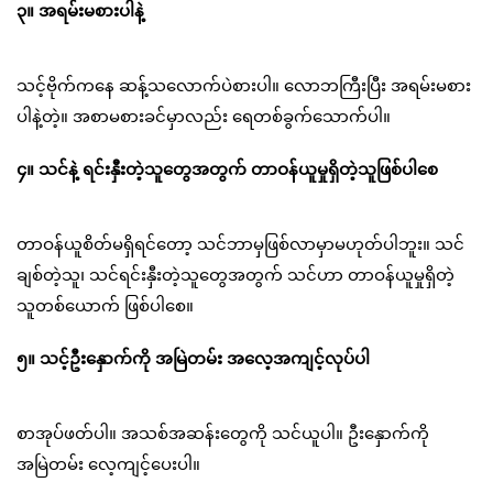
၃။ အရမ်းမစားပါနဲ့
သင့်ဗိုက်ကနေ ဆန့်သလောက်ပဲစားပါ။ လောဘကြီးပြီး အရမ်းမစား
ပါနဲ့တဲ့။ အစာမစားခင်မှာလည်း ရေတစ်ခွက်သောက်ပါ။
၄။ သင်နဲ့ ရင်းနှီးတဲ့သူတွေအတွက် တာဝန်ယူမှုရှိတဲ့သူဖြစ်ပါစေ
တာဝန်ယူစိတ်မရှိရင်တော့ သင်ဘာမှဖြစ်လာမှာမဟုတ်ပါဘူး။ သင်
ချစ်တဲ့သူ၊ သင်ရင်းနှီးတဲ့သူတွေအတွက် သင်ဟာ တာဝန်ယူမှုရှိတဲ့
သူတစ်ယောက် ဖြစ်ပါစေ။
၅။ သင့်ဦးနှောက်ကို အမြဲတမ်း အလေ့အကျင့်လုပ်ပါ
စာအုပ်ဖတ်ပါ။ အသစ်အဆန်းတွေကို သင်ယူပါ။ ဦးနှောက်ကို
အမြဲတမ်း လေ့ကျင့်ပေးပါ။