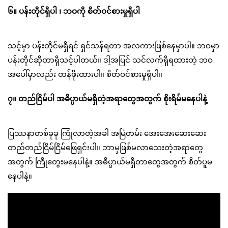
၆။ ပန်းတိုင်ရှိပါ ၊ ဘဝကို စိတ်ဝင်စားမှုရှိပါ
သင့်မှာ ပန်းတိုင်မရှိရင် ရှင်သန်ရတာ အလကားဖြစ်နေမှာပါ။ ဘဝမှာ
ပန်းတိုင်ဆိုတာရှိသင့်ပါတယ်။ ဒါ့အပြင် သင်လက်ရှိရထားတဲ့ ဘဝ
အပေါ်မှာလည်း တန်ဖိုးထားပါ။ စိတ်ဝင်စားမှုရှိပါ။
၇။ တည်ငြိမ်ပါ အဓိပ္ပာယ်မရှိတဲ့အရာတွေအတွက် စိုးရိမ်မနေပါနဲ့
ပြဿနာတစ်ခုခု ကြုံလာတဲ့အခါ အမြဲတမ်း အေးအေးဆေးဆေး
တည်တည်ငြိမ်ငြိမ်ဖြေရှင်းပါ။ ဘာမှဖြစ်မလာသေးတဲ့အရာတွေ
အတွက် ကြိုတွေးမနေပါနဲ့။ အဓိပ္ပာယ်မရှိတာတွေအတွက် စိတ်ပူမ
နေပါနဲ့။