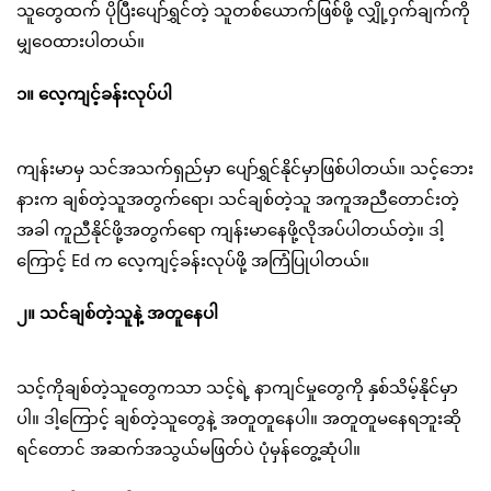
သူတွေထက် ပိုပြီးပျော်ရွှင်တဲ့ သူတစ်ယောက်ဖြစ်ဖို့ လျှို့ဝှက်ချက်ကို
မျှဝေထားပါတယ်။
၁။ လေ့ကျင့်ခန်းလုပ်ပါ
ကျန်းမာမှ သင်အသက်ရှည်မှာ ပျော်ရွှင်နိုင်မှာဖြစ်ပါတယ်။ သင့်ဘေး
နားက ချစ်တဲ့သူအတွက်ရော၊ သင်ချစ်တဲ့သူ အကူအညီတောင်းတဲ့
အခါ ကူညီနိုင်ဖို့အတွက်ရော ကျန်းမာနေဖို့လိုအပ်ပါတယ်တဲ့။ ဒါ့
ကြောင့် Ed က လေ့ကျင့်ခန်းလုပ်ဖို့ အကြံပြုပါတယ်။
၂။ သင်ချစ်တဲ့သူနဲ့ အတူနေပါ
သင့်ကိုချစ်တဲ့သူတွေကသာ သင့်ရဲ့ နာကျင်မှုတွေကို နှစ်သိမ့်နိုင်မှာ
ပါ။ ဒါ့ကြောင့် ချစ်တဲ့သူတွေနဲ့ အတူတူနေပါ။ အတူတူမနေရဘူးဆို
ရင်တောင် အဆက်အသွယ်မဖြတ်ပဲ ပုံမှန်တွေ့ဆုံပါ။