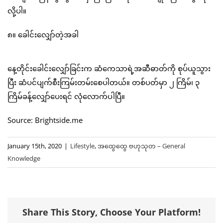
လို့ပါ။
၈။ ခေါင်းလျှော်တဲ့အခါ
နေ့တိုင်းခေါင်းလျှော်ခြင်းက ဆံကေသာရဲ့အဆီဓာတ်ကို စုပ်ယူသွား
ပြီး ဆံပင်ပျက်စီးကြမ်းတမ်းစေပါတယ်။ တစ်ပတ်မှာ ၂ ကြိမ်၊ ၃
ကြိမ်ခန့်လျှော်ပေးရင် လုံလောက်ပါပြီ။
Source: Brightside.me
January 15th, 2020
|
Lifestyle
,
အထွေထွေ ဗဟုသုတ – General
Knowledge
Share This Story, Choose Your Platform!