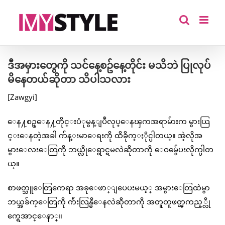
Skip
to
content
ဒီအမှားတွေကို သင်နေ့စဥ်‌နေ့တိုင်း မသိဘဲ ပြုလုပ်
မိနေတယ်ဆိုတာ သိပါသလား
[Zawgyi]
ေန႔စဥ္ေန႔တိုင္းပံုမွန္ျပဳလုပ္ေနၾကအရာမ်ားက မွားယြ
င္းေနတဲ့အခါ က်န္းမာေရးကို ထိခိုက္ႏိုင္ပါတယ္။ အဲ့လိုအ
မွားေလးေတြကို ဘယ္လိုေရွာင္ရမလဲဆိုတာကို ေဝမွ်ေပးလိုက္ပါတ
ယ္။
စာဖတ္သူေတြကေရာ အခုေဖာ္ျပေပးမယ့္ အမွားေတြထဲမွာ
ဘယ္အခ်က္ေတြကို က်ဴးလြန္မိေနလဲဆိုတာကို အတူတူဖတ္ၾကည့္လို
က္ရေအာင္ေနာ္။