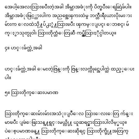
အေပါ့အေလးသြားၿပီးတဲ့အခါ အိမ္သာအဖံုးကို ပိတ္ၿပီးေရဆြဲခ်ပါ။
အိမ္သာအဖံုးဖြင့္ထားပါက အညစ္အေၾကးထဲမွ ဘက္တီးရီးယားပိုးမႊား
မ်ားက ေလထဲသို႔ပ်ံ႕ႏွံ႔သြားၿပီး ၾကမ္းျပင္၊ ေဘစင္၊ မ်
က္ႏွာသုတ္ပုဝါ၊ သြားတိုက္တံေတြဆီ ကပ္ညွိသြားႏိုင္ပါတယ္။
၄။ ဟင္းခ်က္တဲ့အခါ
ဟင္းခ်က္တဲ့အခါ ေမႊတဲ့ဇြန္းကို ဇြန္းလက္ကိုင္အေပါက္ထဲ ထည့္ေပး
ပါ။
၅။ သြားတိုက္ေဆးပမာဏ
သြားတိုက္ေဆးမ်ားမ်ားအသံုးျပဳေလ သြားေလးေတြ က်န္း
မာၿပီး ျဖဴေဖြးသန္႔ရွင္းမယ္လို႔ ယူဆရင္မွားသြားပါလိမ့္မယ္။
ပဲေစ့ပမာဏခန္႔ သြားတိုက္ေဆးဆိုရင္ သြားတိုက္ဖို႔အတြက္