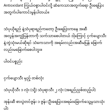
Antioxidant ကြွယ်ဝစွာပါဝင်လို့ ဆံကေသာအတွက်ရော ဦးရေပြား
အတွက်ပါကောင်းမွန်ပါတယ်။
သံပုယိုရည် နဲ့သံပုရာရည်ကတော့ ဦးရေပြားကနေ အဆီ
အလွန်အကျွံပြန်တာကို သက်သာစေပါတယ် ဒါ့ကြောင့် ငှက်ပျောသီး
နဲ့တွဲသုံးမယ်ဆိုရင် သံကေသာကို အရမ်းလည်းအဆီမပြန် ခြောက်
လည်းမခြောက်စေပါဘူး။
ပါဝင်ပစ္စည်း
ငှက်ပျောသီး မှည့် တစ်လုံး
သံပုယိုသီး ၁ လုံး (သို့) သံပုရာသီး ၂ လုံး (အရည်ညှစ်ထည့်ပါ)
အုန်းဆီ စားပွဲတင်ဇွန်း ၁ ဇွန်း (ဦးရေပြားအရမ်းခြောက်သွေ့မှသာသုံး
ပါ)