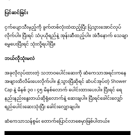
ပြင်ဆင်ခြင်း
ငှက်ပျောသီးမှည့်ကို ခွက်တစ်လုံးထဲထည့်ပြီး ပြဲသွားအောင်လုပ်
လိုက်ပါ။ ပြီးရင် သံပုယိုရည်နဲ့ အုန်းဆီထည့်ပါ။ အဲဒီနောက် သေချာ
မွှေပေးပြီးရင် သုံးလို့ရပါပြီ။
ဘယ်လိုသုံးမလဲ
အခုလိုလုပ်ထားတဲ့ သဘာဝပေါင်းဆေးကို ဆံကေသာအရင်းကနေ
အဖျားထိလိမ်းပေးလိုက်ပါ။ နှံ့သွားပြီဆိုရင် ဆံပင်အုပ်တဲ့ Shower
Cap နဲ့ မိနစ် ၃၀ ၊ ၄၅ မိနစ်လောက် ပေါင်းထားပေးပါ။ ပြီးရင် ရေ
နည်းနည်းနွေးတယ်ဆိုရုံလောက်နဲ့ ဆေးချပါ။ ပြီးရင်ခေါင်းလျှော်
ရည်ပေါင်းဆေးသုံးပြီး ခေါင်းလျှောချပါ။
ဆံကေသာသန်စွမ်း တောက်ပြောင်လာစေမှာဖြစ်ပါတယ်။