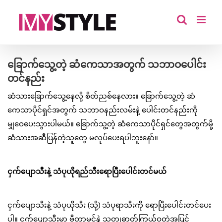
Skip
to
content
ခြောက်သွေ့တဲ့ ဆံကေသာအတွက် သဘာဝပေါင်း
တင်နည်း
ဆံသားခြောက်သွေ့နေလို့ စိတ်ညစ်နေလား။ ခြောက်သွေ့တဲ့ ဆံ
ကေသာပိုင်ရှင်အတွက် သဘာဝနည်းလမ်းနဲ့ ပေါင်းတင်နည်းကို
မျှဝေပေးသွားပါမယ်။ ခြောက်သွ့တဲ့ ဆံကေသာပိုင်ရှင်တွေအတွက်မို့
ဆံသားအဆီပြန်တဲ့သူတွေ မလုပ်ပေးရပါဘူးနော်။
ငှက်ပျောသီးနဲ့ သံပုယိုရည်သီးရောပြီးပေါင်းတင်မယ်
ငှက်ပျောသီးနဲ့ သံပုယိုသီး (သို့) သံပုရာသီးကို ရောပြီးပေါင်းတင်ပေး
ပါ။ ငှက်ပျောသီးမှာ ဗီတာမင်နဲ့ သတ္တုဓာတ်ကြွယ်ဝတဲ့အပြင်