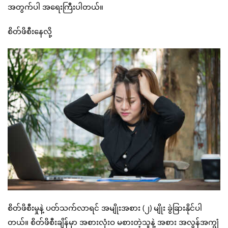
အတွက်ပါ အရေးကြီးပါတယ်။
စိတ်ဖိစီးနေလို့
စိတ်ဖိစီးမှုနဲ့ ပတ်သက်လာရင် အမျိုးအစား (၂) မျိုး ခွဲခြားနိုင်ပါ
တယ်။ စိတ်ဖိစီးချိန်မှာ အစားလုံးဝ မစားတဲ့သူနဲ့ အစား အလွန်အကျွံ