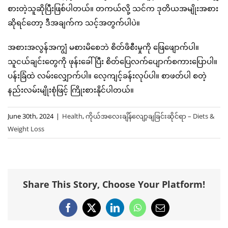
စားတဲ့သူဆိုပြီးဖြစ်ပါတယ်။ တကယ်လို့ သင်က ဒုတိယအမျိုးအစား
ဆိုရင်တော့ ဒီအချက်က သင့်အတွက်ပါပဲ။
အစားအလွန်အကျွံ မစားမိစေဘဲ စိတ်ဖိစီးမှုကို ဖြေဖျောက်ပါ။
သူငယ်ချင်းတွေကို ဖုန်းခေါ်ပြီး စိတ်ပြေလက်ပျောက်စကားပြောပါ။
ပန်းခြံထဲ လမ်းလျှောက်ပါ။ လေ့ကျင့်ခန်းလုပ်ပါ။ စာဖတ်ပါ စတဲ့
နည်းလမ်းမျိုးစုံဖြင့် ကြိုးစားနိုင်ပါတယ်။
June 30th, 2024
|
Health
,
ကိုယ်အလေးချိန်လျော့ချခြင်းဆိုင်ရာ – Diets &
Weight Loss
Share This Story, Choose Your Platform!
Facebook
X
LinkedIn
WhatsApp
Email