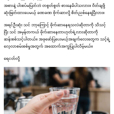
အစားနဲ့ ပါးစပ်မပြတ်ဘဲ တစွတ်စွတ် စားနေမိပါသလား။ ဝိတ်ချဖို့
ဆုံးဖြတ်ထားပေမယ့် ခဏခဏ ဗိုက်ဆာလို့ စိတ်ညစ်နေရပြီလား။
အရင်ဦးဆုံး သင် ဘာ့ကြောင့် ဗိုက်ဆာနေရသလဲဆိုတာကို သိသင့်
ပြီး သင် အမှန်တကယ် ဗိုက်ဆာနေတာဟုတ်ရဲ့လားဆိုတာကို
ဆန်းစစ်သင့်ပါတယ်။ အခုဖော်ပြပေးမယ့်အချက်လေးတွေက သင့်ရဲ့
လေ့လာစမ်းစစ်မှုအတွက် အထောက်အကူပြုပါလိမ့်မယ်။
ရေငတ်လို့