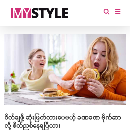
Skip
to
content
View
Larger
Image
ဝိတ်ချဖို့ ဆုံးဖြတ်ထားပေမယ့် ခဏခဏ ဗိုက်ဆာ
လို့ စိတ်ညစ်နေရပြီလား