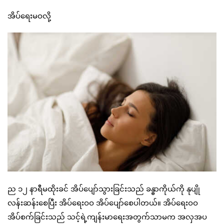
အိပ်ရေးမဝလို့
ည ၁၂ နာရီမထိုးခင် အိပ်ပျော်သွားခြင်းသည် ခန္ဓာကိုယ်ကို နုပျို
လန်းဆန်းစေပြီး အိပ်ရေးဝဝ အိပ်ပျော်စေပါတယ်။ အိပ်ရေးဝဝ
အိပ်စက်ခြင်းသည် သင့်ရဲ့ကျန်းမာရေးအတွက်သာမက အလှအပ