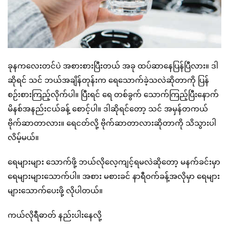
ခုနကလေးတင်ပဲ အစားစားပြီးတယ် အခု ထပ်ဆာနေပြန်ပြီလား။ ဒါ
ဆိုရင် သင် ဘယ်အချိန်တုန်းက ရေသောက်ခဲ့သလဲဆိုတာကို ပြန်
စဉ်းစားကြည့်လိုက်ပါ။ ပြီးရင် ရေ တစ်ခွက် သောက်ကြည့်ပြီးနောက်
မိနစ်အနည်းငယ်ခန့် စောင့်ပါ။ ဒါဆိုရင်တော့ သင် အမှန်တကယ်
ဗိုက်ဆာတာလား။ ရေငတ်လို့ ဗိုက်ဆာတာလားဆိုတာကို သိသွားပါ
လိမ့်မယ်။
ရေများများ သောက်ဖို့ ဘယ်လိုလေ့ကျင့်ရမလဲဆိုတော့ မနက်ခင်းမှာ
ရေများများသောက်ပါ။ အစား မစားခင် နာရီဝက်ခန့်အလိုမှာ ရေများ
များသောက်ပေးဖို့ လိုပါတယ်။
ကယ်လိုရီဓာတ် နည်းပါးနေလို့