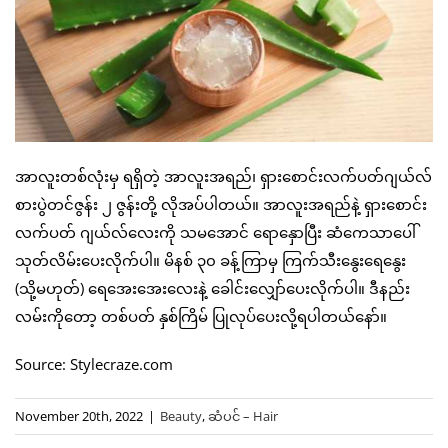
အာလူးတစ်လုံးမှ ရရှိတဲ့ အာလူးအရည်၊ ရှားစောင်းလက်ပတ်ဂျယ်လ်
စားပွဲတင်ဇွန်း ၂ ဇွန်းတို့ လိုအပ်ပါတယ်။ အာလူးအရည်နဲ့ ရှားစောင်း
လက်ပတ် ဂျယ်လ်လေးကို သမအောင် ရောနှောပြီး ဆံကေသာပေါ်
သုတ်လိမ်းပေးလိုက်ပါ။ မိနစ် ၃၀ ခန့်ကြာမှ ကြက်သီးနွေးရေနွေး
(သို့မဟုတ်) ရေအေးအေးလေးနဲ့ ခေါင်းလျှော်ပေးလိုက်ပါ။ ဒီနည်း
လမ်းကိုတော့ တစ်ပတ် နှစ်ကြိမ် ပြုလုပ်ပေးလို့ရပါတယ်နော်။
Source: Stylecraze.com
November 20th, 2022
|
Beauty
,
ဆံပင် – Hair