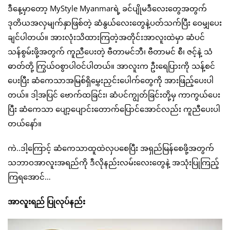
ဒီနေ့မှာတော့ MyStyle Myanmarရဲ့ ခင်ပျိုမဒီလေးတွေအတွက်
ဒုတိယအလှမျက်နှာဖြစ်တဲ့ ဆံနွယ်လေးတွေနဲ့ပတ်သက်ပြီး ဝေမျှပေး
ချင်ပါတယ်။ အားလုံးသိထားကြတဲ့အတိုင်းအာလူးထဲမှာ ဆံပင်
သန်စွမ်းဖို့အတွက် ကူညီပေးတဲ့ ဗီတာမင်ဘီ၊ ဗီတာမင် စီ၊ ဇင့်နဲ့ သံ
ဓာတ်တို့ ကြွယ်ဝစွာပါဝင်ပါတယ်။ အာလူးက ဦးရေပြားကို သန့်စင်
ပေးပြီး ဆံကေသာအမြစ်ရှိမွှေးညှင်းပေါက်တွေကို အားဖြည့်ပေးပါ
တယ်။ ဒါ့အပြင် ဗောက်ထခြင်း၊ ဆံပင်ကျွတ်ခြင်းတို့မှ ကာကွယ်ပေး
ပြီး ဆံကေသာ ပျော့ပျောင်းတောက်ပြောင်အောင်လည်း ကူညီပေးပါ
တယ်နော်။
ကဲ..ဒါ့ကြောင့် ဆံကေသာထူထဲလှပစေပြီး အရှည်မြန်စေဖို့အတွက်
သဘာဝအာလူးအရည်ကို ဒီလိုနည်းလမ်းလေးတွေနဲ့ အသုံးပြုကြည့်
ကြရအောင်…
အာလူးရည် ပြုလုပ်နည်း