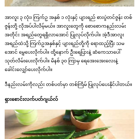
အာလူး ၃ လုံး၊ ကြက်ဥ အနှစ် ၁ လုံးနှင့် ပျားရည် စားပွဲတင်ဇွန်း တစ်
ဇွန်းတို့ လိုအပ်ပါလိမ့်မယ်။ အာလူးတွေကို စောစောကနည်းလမ်း
အတိုင်း အရည်တွေရရှိလာအောင် ပြုလုပ်လိုက်ပါ။ အဲ့ဒီအာလူး
အရည်ထဲသို့ ကြက်ဥအနှစ်နှင့် ပျားရည်တို့ကို ရောထည့်ပြီး သမ
အောင် မွှေပေးလိုက်ပါ။ ထို့နောက် ဦးရေပြားနဲ့ ဆံကေသာပေါ်
သုတ်လိမ်းပေးလိုက်ပါ။ မိနစ် ၃၀ ကြာမှ ရေအေးအေးလေးနဲ့
ခေါင်းလျှော်ပေးလိုက်ပါ။
ဒီနည်းလမ်းကိုလည်း တစ်ပတ်မှာ တစ်ကြိမ် ပြုလုပ်ပေးနိုင်ပါတယ်။
ရှားစောင်းလက်ပတ်ဂျယ်လ်