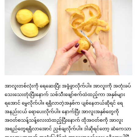
အာလူးတစ်လုံးကို ရေဆေးပြီး အခွံခွာလိုက်ပါ။ အာလူးကို အတုံးခပ်
သေးသေးတုံးပြီးနောက် သစ်သီးဖျော်စက်ထဲထည့်ကာ အနှစ်များ
ရအောင် မွှေလိုက်ပါ။ ရရှိလာတဲ့အနှစ်က ပျစ်နေတယ်ဆိုရင် ရေ
အနည်းငယ် ရောပေးလိုက်ပါ။ နောက်ပြီး အာလူးအနှစ်တွေကို
အဝတ်စသန့်သန့်လေးထဲထည့်ပြီးနောက် ထိုအဝတ်စကို အာလူး
အရည်တွေရရှိလာအောင် ညှစ်ချလိုက်ပါ။ ဒါဆိုရင်တော့ ဆံကေသာ
အလှအပအတွက် အသုံးပြုနိုင်တဲ့ အာလူးအရည်လေး ရရှိသွားပါပြီ