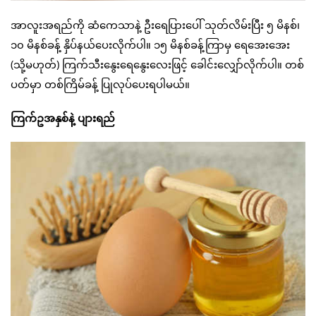
အာလူးအရည်ကို ဆံကေသာနဲ့ ဦးရေပြားပေါ် သုတ်လိမ်းပြီး ၅ မိနစ်၊
၁၀ မိနစ်ခန့် နှိပ်နယ်ပေးလိုက်ပါ။ ၁၅ မိနစ်ခန့်ကြာမှ ရေအေးအေး
(သို့မဟုတ်) ကြက်သီးနွေးရေနွေးလေးဖြင့် ခေါင်းလျှော်လိုက်ပါ။ တစ်
ပတ်မှာ တစ်ကြိမ်ခန့် ပြုလုပ်ပေးရပါမယ်။
ကြက်ဥအနှစ်နဲ့ ပျားရည်