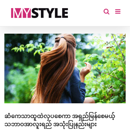
Skip
to
content
View
Larger
Image
ဆံကေသာထူထဲလှပစေကာ အရှည်မြန်စေမယ့်
သဘာဝအာလူးရည် အသုံးပြုနည်းများ