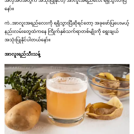
နော်။
ကဲ..အာလူးအရည်လေးကို ရရှိသွားပြီဆိုရင်တော့ အခုဖော်ပြပေးမယ့်
နည်းလမ်းတွေထဲကနေ ကြိုက်နှစ်သက်ရာတစ်မျိုးကို ရွေးချယ်
အသုံးပြုနိုင်ပါတယ်နော်။
အာလူးရည်သီးသန့်