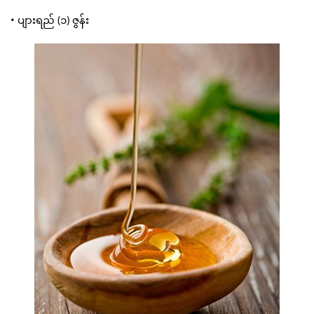
• ပျားရည် (၁) ဇွန်း