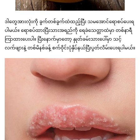
ဒါတွေအားလုံးကို ခွက်တစ်ခွက်ထဲထည့်ပြီး သမအောင်ရောစပ်ပေးရ
ပါမယ်။ ရောစပ်ထားပြီးသားအရည်ကို ရေခဲသေတ္တာထဲမှာ တစ်နာရီ
ကြာထားပေးပါ။ ပြီးနောက်မှာတော့ နှုတ်ခမ်းသားပေါ်မှာ သင့်
လက်ဖျားနဲ့ တစ်မိနစ်ခန့် စက်ဝိုင်းပုံနှိပ်နယ်ပြီးပွတ်လိမ်းပေးရပါမယ်။