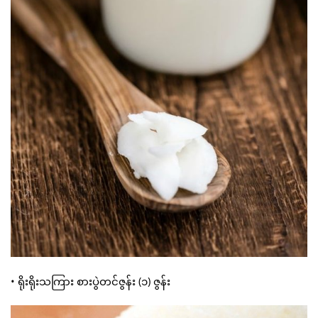
• ရိုးရိုးသကြား စားပွဲတင်ဇွန်း (၁) ဇွန်း