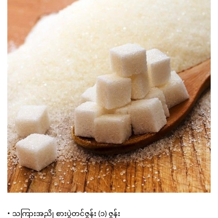
• သကြားအညို စားပွဲတင်ဇွန်း (၁) ဇွန်း