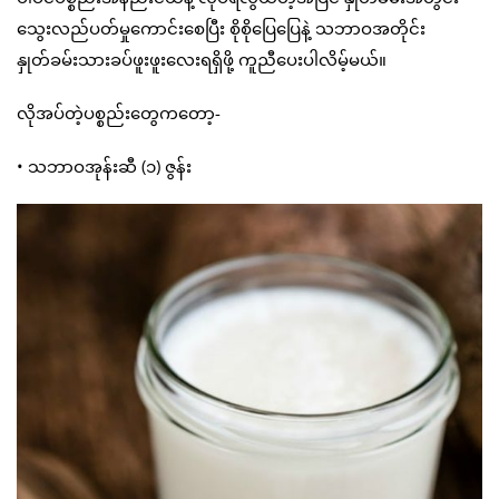
သွေးလည်ပတ်မှုကောင်းစေပြီး စိုစိုပြေပြေနဲ့ သဘာဝအတိုင်း
နှုတ်ခမ်းသားခပ်ဖူးဖူးလေးရရှိဖို့ ကူညီပေးပါလိမ့်မယ်။
လိုအပ်တဲ့ပစ္စည်းတွေကတော့-
• သဘာဝအုန်းဆီ (၁) ဇွန်း