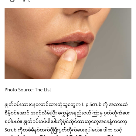
Photo Source: The List
နှုတ်ခမ်းသားနေလောင်ထားတဲ့သူတွေက Lip Scrub ကို အသားထဲ
စိမ့်ဝင်အောင် အရင်လိမ်းပြီး စက္ကန့်အနည်းငယ်ကြာမှ ပွတ်တိုက်ပေး
ရပါမယ်။ နှုတ်ခမ်းခပ်ပါးပါးကိုပိုင်ဆိုင်ထားသူတွေအနေနဲ့ကတော့
Scrub ကိုတစ်မိနစ်ထက်ပိုပြီးပွတ်တိုက်ပေးရပါမယ်။ ဒါက သင့်