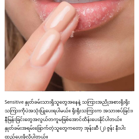
Sensitive နှုတ်ခမ်းသားရှိသူတွေအနေနဲ့ သကြားအညိုအစားရိုးရိုး
သကြားကိုပဲအသုံးပြုပေးရပါမယ်။ ရိုးရိုးသကြားက အသားစပ်ခြင်း၊
နီမြန်းခြင်းတွေအလွယ်တကူမဖြစ်အောင်ထိန်းပေးနိုင်ပါတယ်။
နှုတ်ခမ်းအရမ်းခြောက်တဲ့သူတွေကတော့ အုန်းဆီ (၂) ဇွန်း နီးပါး
ထည့်ပေးဖို့လိုပါတယ်။